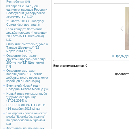
Республики.
[57]
03 апреля 2014 г. День
единения народов России и
Белоруссии (Белорусское
землячество)
[100]
21 марта 2014 г. Новруз у
Союза Кыргызстана
[3]
Гала-концерт Фестиваля
дружбы народов (посвящен
200-летию Т.Г. Шевченко)
[122]
Открытие выставки "Дума о
Тарасе Шевченко" (12
марта 2014 г.)
[20]
Открытие Фестиваля
« Предыду
дружбы народов (посвящен
200-летию Т.Г. Шевченко)
Всего комментариев
:
0
[17]
Открытие выставки,
посвященной 150-летию
Добавлят
добровольного переселения
корейцев в Россию
[87]
Бурятский Новый год -
Праздник Белого Месяца
[56]
Новый год в женском клубе
"Дружба без границ"
(17.01.2014)
[9]
ВЕЧЕР ТОЛЕРАНТНОСТИ
(14 декабря 2013 г.)
[12]
Экскурсия членов женского
клуба "Дружба без границ"
по православным храмам
[12]
Фестиваль национальных