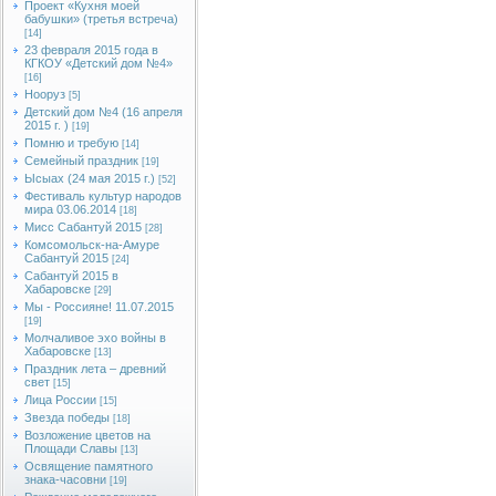
Проект «Кухня моей
бабушки» (третья встреча)
[14]
23 февраля 2015 года в
КГКОУ «Детский дом №4»
[16]
Нооруз
[5]
Детский дом №4 (16 апреля
2015 г. )
[19]
Помню и требую
[14]
Семейный праздник
[19]
Ысыах (24 мая 2015 г.)
[52]
Фестиваль культур народов
мира 03.06.2014
[18]
Мисс Сабантуй 2015
[28]
Комсомольск-на-Амуре
Сабантуй 2015
[24]
Сабантуй 2015 в
Хабаровске
[29]
Мы - Россияне! 11.07.2015
[19]
Молчаливое эхо войны в
Хабаровске
[13]
Праздник лета – древний
свет
[15]
Лица России
[15]
Звезда победы
[18]
Возложение цветов на
Площади Славы
[13]
Освящение памятного
знака-часовни
[19]