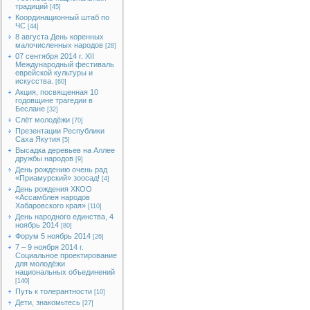
традиций
[45]
Координационный штаб по
ЧС
[44]
8 августа День коренных
малочисленных народов
[28]
07 сентября 2014 г. XII
Международный фестиваль
еврейской культуры и
искусства.
[60]
Акция, посвященная 10
годовщине трагедии в
Беслане
[32]
Слёт молодёжи
[70]
Презентации Республики
Саха Якутия
[5]
Высадка деревьев на Аллее
дружбы народов
[9]
День рождению очень рад
«Приамурский» зоосад!
[4]
День рождения ХКОО
«Ассамблея народов
Хабаровского края»
[110]
День народного единства, 4
ноябрь 2014
[80]
Форум 5 ноябрь 2014
[26]
7 – 9 ноября 2014 г.
Социальное проектирование
для молодёжи
национальных объединений
[140]
Путь к толерантности
[10]
Дети, знакомьтесь
[27]