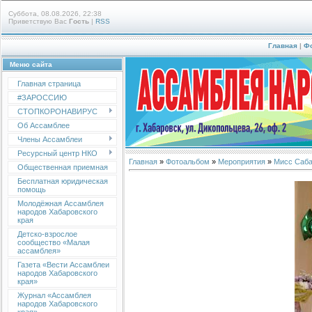
Суббота, 08.08.2026, 22:38
Приветствую Вас
Гость
|
RSS
Главная
|
Ф
Меню сайта
Главная страница
#ЗАРОССИЮ
СТОПКОРОНАВИРУС
Об Ассамблее
Члены Ассамблеи
Ресурсный центр НКО
Главная
»
Фотоальбом
»
Мероприятия
»
Мисс Саба
Общественная приемная
Бесплатная юридическая
помощь
Молодёжная Ассамблея
народов Хабаровского
края
Детско-взрослое
сообщество «Малая
ассамблея»
Газета «Вести Ассамблеи
народов Хабаровского
края»
Журнал «Ассамблея
народов Хабаровского