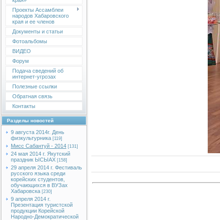
края»
Проекты Ассамблеи
народов Хабаровского
края и ее членов
Документы и статьи
Фотоальбомы
ВИДЕО
Форум
Подача сведений об
интернет-угрозах
Полезные ссылки
Обратная связь
Контакты
Разделы новостей
9 августа 2014г. День
физкультурника
[119]
Мисс Сабантуй - 2014
[131]
24 мая 2014 г. Якутский
праздник ЫСЫАХ
[158]
29 апреля 2014 г. Фестиваль
русского языка среди
корейских студентов,
обучающихся в ВУЗах
Хабаровска
[230]
9 апреля 2014 г.
Презентация туристской
продукции Корейской
Народно-Демократической