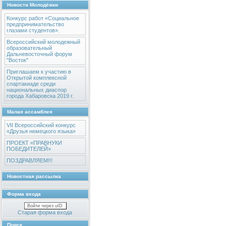
Новости Молодёжки
Конкурс работ «Социальное
предпринимательство
глазами студентов».
Всероссийский молодежный
образовательный
Дальневосточный форум
"Восток"
Приглашаем к участию в
Открытой комплексной
спартакиаде среди
национальных диаспор
города Хабаровска 2019 г.
Малая ассамблея
VII Всероссийский конкурс
«Друзья немецкого языка»
ПРОЕКТ «ПРАВНУКИ
ПОБЕДИТЕЛЕЙ»
ПОЗДРАВЛЯЕМ!!!
Новостная рассылка
Форма входа
Войти через uID
Старая форма входа
Поиск