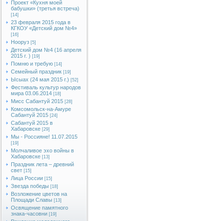
Проект «Кухня моей
бабушки» (третья встреча)
[14]
23 февраля 2015 года в
КГКОУ «Детский дом №4»
[16]
Нооруз
[5]
Детский дом №4 (16 апреля
2015 г. )
[19]
Помню и требую
[14]
Семейный праздник
[19]
Ысыах (24 мая 2015 г.)
[52]
Фестиваль культур народов
мира 03.06.2014
[18]
Мисс Сабантуй 2015
[28]
Комсомольск-на-Амуре
Сабантуй 2015
[24]
Сабантуй 2015 в
Хабаровске
[29]
Мы - Россияне! 11.07.2015
[19]
Молчаливое эхо войны в
Хабаровске
[13]
Праздник лета – древний
свет
[15]
Лица России
[15]
Звезда победы
[18]
Возложение цветов на
Площади Славы
[13]
Освящение памятного
знака-часовни
[19]