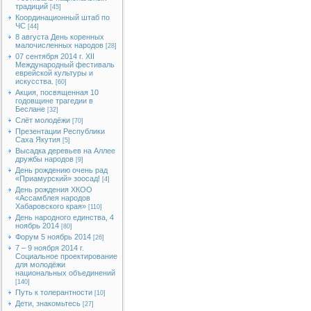
традиций
[45]
Координационный штаб по
ЧС
[44]
8 августа День коренных
малочисленных народов
[28]
07 сентября 2014 г. XII
Международный фестиваль
еврейской культуры и
искусства.
[60]
Акция, посвященная 10
годовщине трагедии в
Беслане
[32]
Слёт молодёжи
[70]
Презентации Республики
Саха Якутия
[5]
Высадка деревьев на Аллее
дружбы народов
[9]
День рождению очень рад
«Приамурский» зоосад!
[4]
День рождения ХКОО
«Ассамблея народов
Хабаровского края»
[110]
День народного единства, 4
ноябрь 2014
[80]
Форум 5 ноябрь 2014
[26]
7 – 9 ноября 2014 г.
Социальное проектирование
для молодёжи
национальных объединений
[140]
Путь к толерантности
[10]
Дети, знакомьтесь
[27]