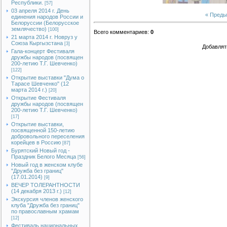
Республики.
[57]
03 апреля 2014 г. День
« Пред
единения народов России и
Белоруссии (Белорусское
землячество)
[100]
Всего комментариев
:
0
21 марта 2014 г. Новруз у
Союза Кыргызстана
[3]
Добавлят
Гала-концерт Фестиваля
дружбы народов (посвящен
200-летию Т.Г. Шевченко)
[122]
Открытие выставки "Дума о
Тарасе Шевченко" (12
марта 2014 г.)
[20]
Открытие Фестиваля
дружбы народов (посвящен
200-летию Т.Г. Шевченко)
[17]
Открытие выставки,
посвященной 150-летию
добровольного переселения
корейцев в Россию
[87]
Бурятский Новый год -
Праздник Белого Месяца
[56]
Новый год в женском клубе
"Дружба без границ"
(17.01.2014)
[9]
ВЕЧЕР ТОЛЕРАНТНОСТИ
(14 декабря 2013 г.)
[12]
Экскурсия членов женского
клуба "Дружба без границ"
по православным храмам
[12]
Фестиваль национальных