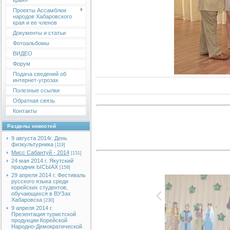
края»
Проекты Ассамблеи
народов Хабаровского
края и ее членов
Документы и статьи
Фотоальбомы
ВИДЕО
Форум
Подача сведений об
интернет-угрозах
Полезные ссылки
Обратная связь
Контакты
Разделы новостей
9 августа 2014г. День
физкультурника
[119]
Мисс Сабантуй - 2014
[131]
24 мая 2014 г. Якутский
праздник ЫСЫАХ
[158]
29 апреля 2014 г. Фестиваль
русского языка среди
корейских студентов,
обучающихся в ВУЗах
Хабаровска
[230]
9 апреля 2014 г.
Презентация туристской
продукции Корейской
Народно-Демократической