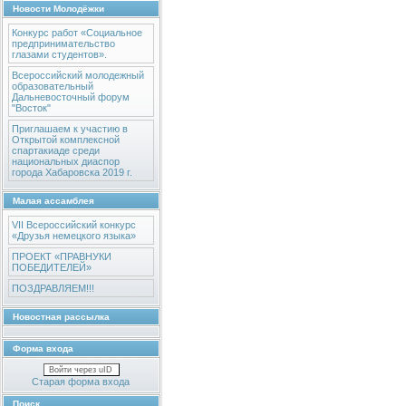
Новости Молодёжки
Конкурс работ «Социальное
предпринимательство
глазами студентов».
Всероссийский молодежный
образовательный
Дальневосточный форум
"Восток"
Приглашаем к участию в
Открытой комплексной
спартакиаде среди
национальных диаспор
города Хабаровска 2019 г.
Малая ассамблея
VII Всероссийский конкурс
«Друзья немецкого языка»
ПРОЕКТ «ПРАВНУКИ
ПОБЕДИТЕЛЕЙ»
ПОЗДРАВЛЯЕМ!!!
Новостная рассылка
Форма входа
Войти через uID
Старая форма входа
Поиск