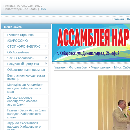
Пятница, 07.08.2026, 16:20
Приветствую Вас
Гость
|
RSS
Главная
|
Ф
Меню сайта
Главная страница
#ЗАРОССИЮ
СТОПКОРОНАВИРУС
Об Ассамблее
Члены Ассамблеи
Ресурсный центр НКО
Главная
»
Фотоальбом
»
Мероприятия
»
Мисс Саба
Общественная приемная
Бесплатная юридическая
помощь
Молодёжная Ассамблея
народов Хабаровского
края
Детско-взрослое
сообщество «Малая
ассамблея»
Газета «Вести Ассамблеи
народов Хабаровского
края»
Журнал «Ассамблея
народов Хабаровского