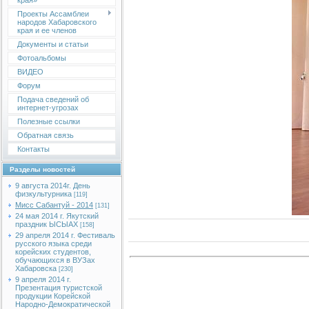
края»
Проекты Ассамблеи
народов Хабаровского
края и ее членов
Документы и статьи
Фотоальбомы
ВИДЕО
Форум
Подача сведений об
интернет-угрозах
Полезные ссылки
Обратная связь
Контакты
Разделы новостей
9 августа 2014г. День
физкультурника
[119]
Мисс Сабантуй - 2014
[131]
24 мая 2014 г. Якутский
праздник ЫСЫАХ
[158]
29 апреля 2014 г. Фестиваль
русского языка среди
корейских студентов,
обучающихся в ВУЗах
Хабаровска
[230]
9 апреля 2014 г.
Презентация туристской
продукции Корейской
Народно-Демократической