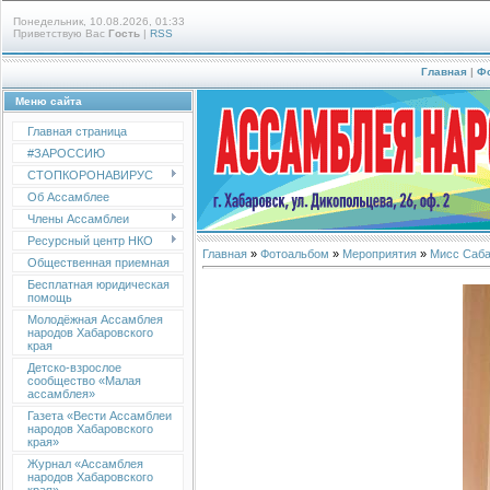
Понедельник, 10.08.2026, 01:33
Приветствую Вас
Гость
|
RSS
Главная
|
Ф
Меню сайта
Главная страница
#ЗАРОССИЮ
СТОПКОРОНАВИРУС
Об Ассамблее
Члены Ассамблеи
Ресурсный центр НКО
Главная
»
Фотоальбом
»
Мероприятия
»
Мисс Саба
Общественная приемная
Бесплатная юридическая
помощь
Молодёжная Ассамблея
народов Хабаровского
края
Детско-взрослое
сообщество «Малая
ассамблея»
Газета «Вести Ассамблеи
народов Хабаровского
края»
Журнал «Ассамблея
народов Хабаровского