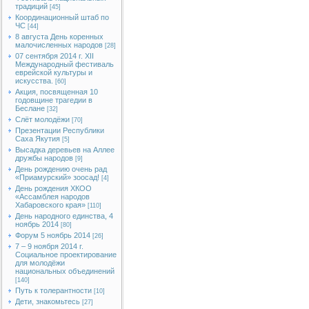
традиций
[45]
Координационный штаб по
ЧС
[44]
8 августа День коренных
малочисленных народов
[28]
07 сентября 2014 г. XII
Международный фестиваль
еврейской культуры и
искусства.
[60]
Акция, посвященная 10
годовщине трагедии в
Беслане
[32]
Слёт молодёжи
[70]
Презентации Республики
Саха Якутия
[5]
Высадка деревьев на Аллее
дружбы народов
[9]
День рождению очень рад
«Приамурский» зоосад!
[4]
День рождения ХКОО
«Ассамблея народов
Хабаровского края»
[110]
День народного единства, 4
ноябрь 2014
[80]
Форум 5 ноябрь 2014
[26]
7 – 9 ноября 2014 г.
Социальное проектирование
для молодёжи
национальных объединений
[140]
Путь к толерантности
[10]
Дети, знакомьтесь
[27]