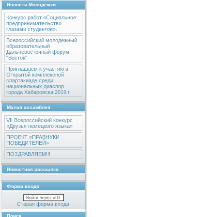
Новости Молодёжки
Конкурс работ «Социальное
предпринимательство
глазами студентов».
Всероссийский молодежный
образовательный
Дальневосточный форум
"Восток"
Приглашаем к участию в
Открытой комплексной
спартакиаде среди
национальных диаспор
города Хабаровска 2019 г.
Малая ассамблея
VII Всероссийский конкурс
«Друзья немецкого языка»
ПРОЕКТ «ПРАВНУКИ
ПОБЕДИТЕЛЕЙ»
ПОЗДРАВЛЯЕМ!!!
Новостная рассылка
Форма входа
Войти через uID
Старая форма входа
Поиск