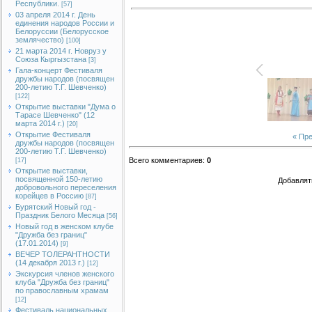
Республики.
[57]
03 апреля 2014 г. День
единения народов России и
Белоруссии (Белорусское
землячество)
[100]
21 марта 2014 г. Новруз у
Союза Кыргызстана
[3]
Гала-концерт Фестиваля
дружбы народов (посвящен
200-летию Т.Г. Шевченко)
[122]
Открытие выставки "Дума о
Тарасе Шевченко" (12
марта 2014 г.)
[20]
Открытие Фестиваля
« Пр
дружбы народов (посвящен
200-летию Т.Г. Шевченко)
Всего комментариев
:
0
[17]
Открытие выставки,
посвященной 150-летию
Добавлят
добровольного переселения
корейцев в Россию
[87]
Бурятский Новый год -
Праздник Белого Месяца
[56]
Новый год в женском клубе
"Дружба без границ"
(17.01.2014)
[9]
ВЕЧЕР ТОЛЕРАНТНОСТИ
(14 декабря 2013 г.)
[12]
Экскурсия членов женского
клуба "Дружба без границ"
по православным храмам
[12]
Фестиваль национальных