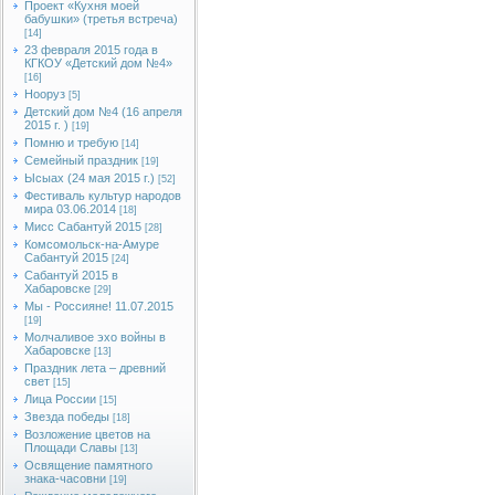
Проект «Кухня моей
бабушки» (третья встреча)
[14]
23 февраля 2015 года в
КГКОУ «Детский дом №4»
[16]
Нооруз
[5]
Детский дом №4 (16 апреля
2015 г. )
[19]
Помню и требую
[14]
Семейный праздник
[19]
Ысыах (24 мая 2015 г.)
[52]
Фестиваль культур народов
мира 03.06.2014
[18]
Мисс Сабантуй 2015
[28]
Комсомольск-на-Амуре
Сабантуй 2015
[24]
Сабантуй 2015 в
Хабаровске
[29]
Мы - Россияне! 11.07.2015
[19]
Молчаливое эхо войны в
Хабаровске
[13]
Праздник лета – древний
свет
[15]
Лица России
[15]
Звезда победы
[18]
Возложение цветов на
Площади Славы
[13]
Освящение памятного
знака-часовни
[19]