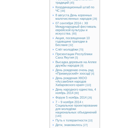
традиций
[45]
Координационный штаб по
ЧС
[44]
8 августа День коренных
малочисленных народов
[28]
07 сентября 2014 г. XII
Международный фестиваль
еврейской культуры и
искусства.
[60]
Акция, посвященная 10
годовщине трагедии в
Беслане
[32]
Слёт молодёжи
[70]
Презентации Республики
Саха Якутия
[5]
Высадка деревьев на Аллее
дружбы народов
[9]
День рождению очень рад
«Приамурский» зоосад!
[4]
День рождения ХКОО
«Ассамблея народов
Хабаровского края»
[110]
День народного единства, 4
ноябрь 2014
[80]
Форум 5 ноябрь 2014
[26]
7 – 9 ноября 2014 г.
Социальное проектирование
для молодёжи
национальных объединений
[140]
Путь к толерантности
[10]
Дети, знакомьтесь
[27]