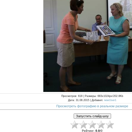
Просмотров
: 618 |
Размеры
: 683x1024px/202.8Kb
Дата
: 31.08.2015 |
Добавил
:
newUser1
Просмотреть фотографию в реальном размере
Рейтинг
:
0.0
/
0