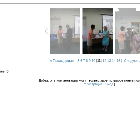
« Предыдущая
|
5
6
7
8
9
10
[
11
]
12
13
14
15
|
Следующа
иев
:
0
Добавлять комментарии могут только зарегистрированные пол
[
Регистрация
|
Вход
]