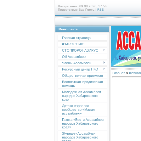
Воскресенье, 09.08.2026, 17:56
Приветствую Вас
Гость
|
RSS
Меню сайта
Главная страница
#ЗАРОССИЮ
СТОПКОРОНАВИРУС
Об Ассамблее
Члены Ассамблеи
Ресурсный центр НКО
Главная
»
Фотоал
Общественная приемная
Бесплатная юридическая
помощь
Молодёжная Ассамблея
народов Хабаровского
края
Детско-взрослое
сообщество «Малая
ассамблея»
Газета «Вести Ассамблеи
народов Хабаровского
края»
Журнал «Ассамблея
народов Хабаровского