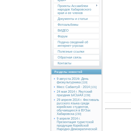
края»
Проекты Ассамблеи
народов Хабаровского
края и ее членов
Документы и статьи
Фотоальбомы
ВИДЕО
Форум
Подача сведений об
интернет-угрозах
Полезные ссылки
Обратная связь
Контакты
Разделы новостей
9 августа 2014г. День
физкультурника
[119]
Мисс Сабантуй - 2014
[131]
24 мая 2014 г. Якутский
праздник ЫСЫАХ
[158]
29 апреля 2014 г. Фестиваль
русского языка среди
корейских студентов,
обучающихся в ВУЗах
Хабаровска
[230]
9 апреля 2014 г.
Презентация туристской
продукции Корейской
Народно-Демократической