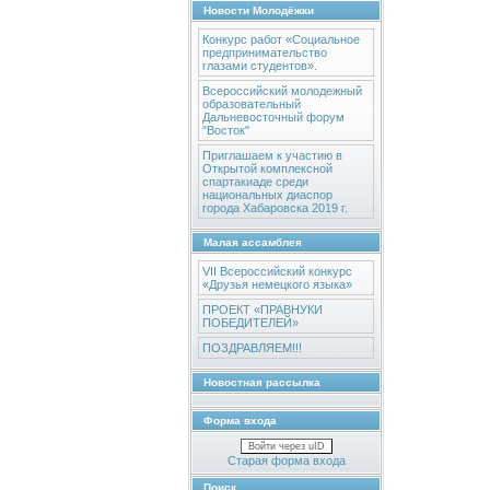
Новости Молодёжки
Конкурс работ «Социальное
предпринимательство
глазами студентов».
Всероссийский молодежный
образовательный
Дальневосточный форум
"Восток"
Приглашаем к участию в
Открытой комплексной
спартакиаде среди
национальных диаспор
города Хабаровска 2019 г.
Малая ассамблея
VII Всероссийский конкурс
«Друзья немецкого языка»
ПРОЕКТ «ПРАВНУКИ
ПОБЕДИТЕЛЕЙ»
ПОЗДРАВЛЯЕМ!!!
Новостная рассылка
Форма входа
Войти через uID
Старая форма входа
Поиск