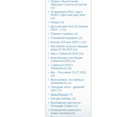
Проект «Кухня моей
бабушки» (третья встреча)
[14]
23 февраля 2015 года в
КГКОУ «Детский дом №4»
[16]
Нооруз
[5]
Детский дом №4 (16 апреля
2015 г. )
[19]
Помню и требую
[14]
Семейный праздник
[19]
Ысыах (24 мая 2015 г.)
[52]
Фестиваль культур народов
мира 03.06.2014
[18]
Мисс Сабантуй 2015
[28]
Комсомольск-на-Амуре
Сабантуй 2015
[24]
Сабантуй 2015 в
Хабаровске
[29]
Мы - Россияне! 11.07.2015
[19]
Молчаливое эхо войны в
Хабаровске
[13]
Праздник лета – древний
свет
[15]
Лица России
[15]
Звезда победы
[18]
Возложение цветов на
Площади Славы
[13]
Освящение памятного
знака-часовни
[19]