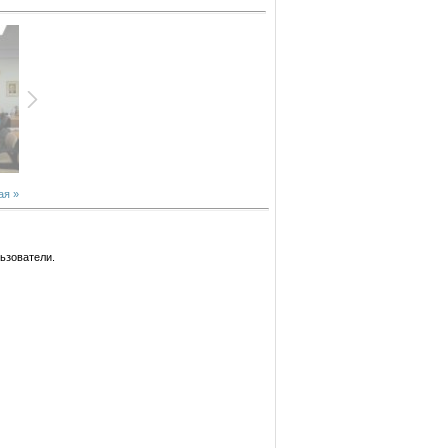
я »
ьзователи.