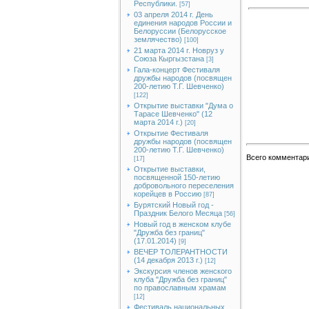
Республики.
[57]
03 апреля 2014 г. День
единения народов России и
Белоруссии (Белорусское
землячество)
[100]
21 марта 2014 г. Новруз у
Союза Кыргызстана
[3]
Гала-концерт Фестиваля
дружбы народов (посвящен
200-летию Т.Г. Шевченко)
[122]
Открытие выставки "Дума о
Тарасе Шевченко" (12
марта 2014 г.)
[20]
Открытие Фестиваля
дружбы народов (посвящен
200-летию Т.Г. Шевченко)
Всего комментар
[17]
Открытие выставки,
посвященной 150-летию
добровольного переселения
корейцев в Россию
[87]
Бурятский Новый год -
Праздник Белого Месяца
[56]
Новый год в женском клубе
"Дружба без границ"
(17.01.2014)
[9]
ВЕЧЕР ТОЛЕРАНТНОСТИ
(14 декабря 2013 г.)
[12]
Экскурсия членов женского
клуба "Дружба без границ"
по православным храмам
[12]
Фестиваль национальных