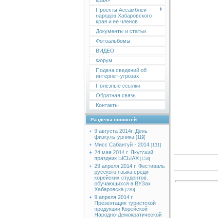
края»
Проекты Ассамблеи
народов Хабаровского
края и ее членов
Документы и статьи
Фотоальбомы
ВИДЕО
Форум
Подача сведений об
интернет-угрозах
Полезные ссылки
Обратная связь
Контакты
Разделы новостей
9 августа 2014г. День
физкультурника
[119]
Мисс Сабантуй - 2014
[131]
24 мая 2014 г. Якутский
праздник ЫСЫАХ
[158]
29 апреля 2014 г. Фестиваль
русского языка среди
корейских студентов,
обучающихся в ВУЗах
Хабаровска
[230]
9 апреля 2014 г.
Презентация туристской
продукции Корейской
Народно-Демократической