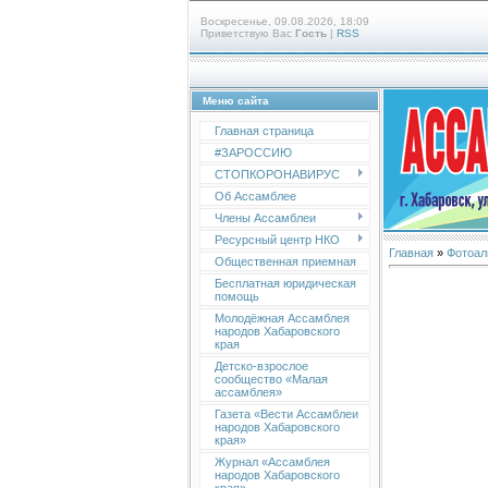
Воскресенье, 09.08.2026, 18:09
Приветствую Вас
Гость
|
RSS
Меню сайта
Главная страница
#ЗАРОССИЮ
СТОПКОРОНАВИРУС
Об Ассамблее
Члены Ассамблеи
Ресурсный центр НКО
Главная
»
Фотоал
Общественная приемная
Бесплатная юридическая
помощь
Молодёжная Ассамблея
народов Хабаровского
края
Детско-взрослое
сообщество «Малая
ассамблея»
Газета «Вести Ассамблеи
народов Хабаровского
края»
Журнал «Ассамблея
народов Хабаровского