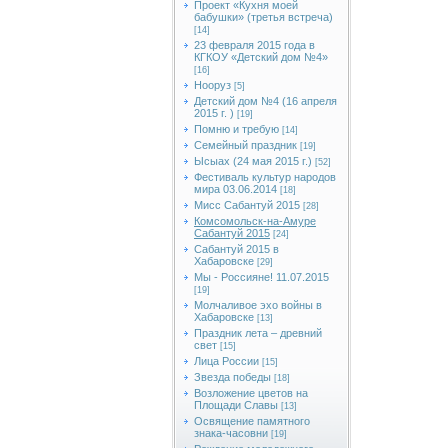
Проект «Кухня моей
бабушки» (третья встреча)
[14]
23 февраля 2015 года в
КГКОУ «Детский дом №4»
[16]
Нооруз
[5]
Детский дом №4 (16 апреля
2015 г. )
[19]
Помню и требую
[14]
Семейный праздник
[19]
Ысыах (24 мая 2015 г.)
[52]
Фестиваль культур народов
мира 03.06.2014
[18]
Мисс Сабантуй 2015
[28]
Комсомольск-на-Амуре
Сабантуй 2015
[24]
Сабантуй 2015 в
Хабаровске
[29]
Мы - Россияне! 11.07.2015
[19]
Молчаливое эхо войны в
Хабаровске
[13]
Праздник лета – древний
свет
[15]
Лица России
[15]
Звезда победы
[18]
Возложение цветов на
Площади Славы
[13]
Освящение памятного
знака-часовни
[19]