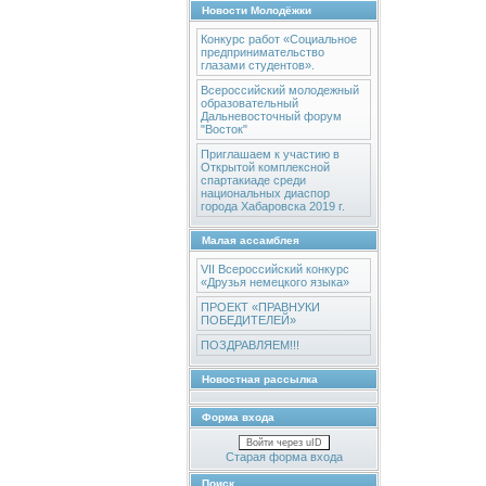
Новости Молодёжки
Конкурс работ «Социальное
предпринимательство
глазами студентов».
Всероссийский молодежный
образовательный
Дальневосточный форум
"Восток"
Приглашаем к участию в
Открытой комплексной
спартакиаде среди
национальных диаспор
города Хабаровска 2019 г.
Малая ассамблея
VII Всероссийский конкурс
«Друзья немецкого языка»
ПРОЕКТ «ПРАВНУКИ
ПОБЕДИТЕЛЕЙ»
ПОЗДРАВЛЯЕМ!!!
Новостная рассылка
Форма входа
Войти через uID
Старая форма входа
Поиск