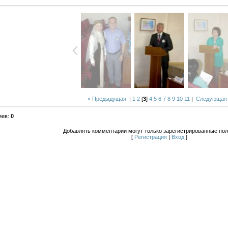
« Предыдущая
|
1
2
[
3
]
4
5
6
7
8
9
10
11
|
Следующая
иев
:
0
Добавлять комментарии могут только зарегистрированные пол
[
Регистрация
|
Вход
]