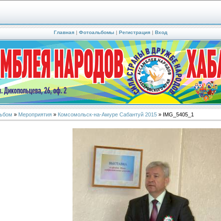
Главная
|
Фотоальбомы
|
Регистрация
|
Вход
ьбом
»
Мероприятия
»
Комсомольск-на-Амуре Сабантуй 2015
» IMG_5405_1