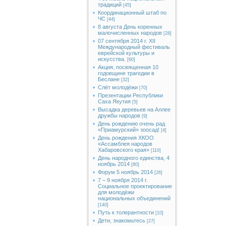
традиций
[45]
Координационный штаб по
ЧС
[44]
8 августа День коренных
малочисленных народов
[28]
07 сентября 2014 г. XII
Международный фестиваль
еврейской культуры и
искусства.
[60]
Акция, посвященная 10
годовщине трагедии в
Беслане
[32]
Слёт молодёжи
[70]
Презентации Республики
Саха Якутия
[5]
Высадка деревьев на Аллее
дружбы народов
[9]
День рождению очень рад
«Приамурский» зоосад!
[4]
День рождения ХКОО
«Ассамблея народов
Хабаровского края»
[110]
День народного единства, 4
ноябрь 2014
[80]
Форум 5 ноябрь 2014
[26]
7 – 9 ноября 2014 г.
Социальное проектирование
для молодёжи
национальных объединений
[140]
Путь к толерантности
[10]
Дети, знакомьтесь
[27]