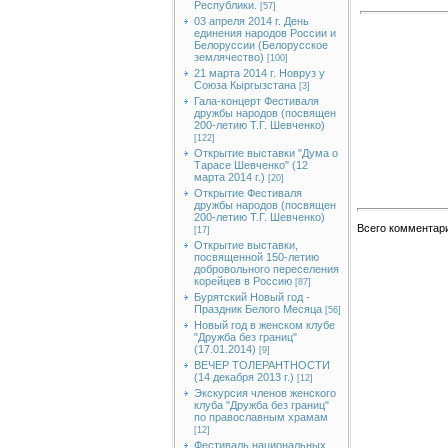
Республики.
[57]
03 апреля 2014 г. День
единения народов России и
Белоруссии (Белорусское
землячество)
[100]
21 марта 2014 г. Новруз у
Союза Кыргызстана
[3]
Гала-концерт Фестиваля
дружбы народов (посвящен
200-летию Т.Г. Шевченко)
[122]
Открытие выставки "Дума о
Тарасе Шевченко" (12
марта 2014 г.)
[20]
Открытие Фестиваля
дружбы народов (посвящен
200-летию Т.Г. Шевченко)
Всего комментар
[17]
Открытие выставки,
посвященной 150-летию
добровольного переселения
корейцев в Россию
[87]
Бурятский Новый год -
Праздник Белого Месяца
[56]
Новый год в женском клубе
"Дружба без границ"
(17.01.2014)
[9]
ВЕЧЕР ТОЛЕРАНТНОСТИ
(14 декабря 2013 г.)
[12]
Экскурсия членов женского
клуба "Дружба без границ"
по православным храмам
[12]
Фестиваль национальных