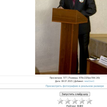
Просмотров
: 577 |
Размеры
: 878x1320px/564.1Kb
Дата
: 08.07.2015 |
Добавил
:
newUser1
Просмотреть фотографию в реальном размере
Рейтинг
:
0.0
/
0