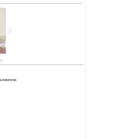
 »
ьзователи.