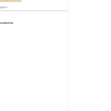
щая »
ьзователи.