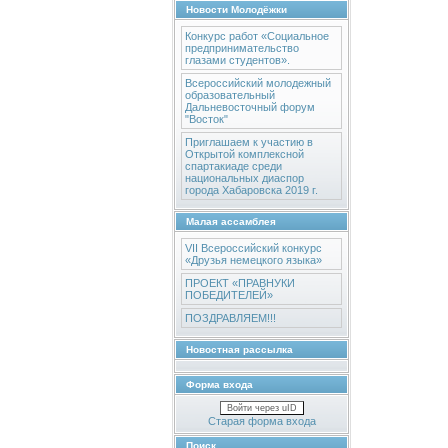
Новости Молодёжки
Конкурс работ «Социальное
предпринимательство
глазами студентов».
Всероссийский молодежный
образовательный
Дальневосточный форум
"Восток"
Приглашаем к участию в
Открытой комплексной
спартакиаде среди
национальных диаспор
города Хабаровска 2019 г.
Малая ассамблея
VII Всероссийский конкурс
«Друзья немецкого языка»
ПРОЕКТ «ПРАВНУКИ
ПОБЕДИТЕЛЕЙ»
ПОЗДРАВЛЯЕМ!!!
Новостная рассылка
Форма входа
Войти через uID
Старая форма входа
Поиск