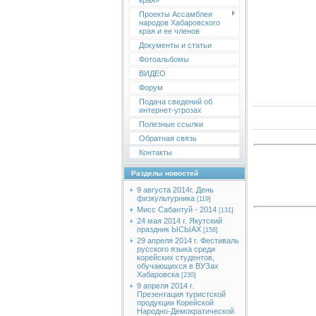
края»
Проекты Ассамблеи
народов Хабаровского
края и ее членов
Документы и статьи
Фотоальбомы
ВИДЕО
Форум
Подача сведений об
интернет-угрозах
Полезные ссылки
Обратная связь
Контакты
Разделы новостей
9 августа 2014г. День
физкультурника
[119]
Мисс Сабантуй - 2014
[131]
24 мая 2014 г. Якутский
праздник ЫСЫАХ
[158]
29 апреля 2014 г. Фестиваль
русского языка среди
корейских студентов,
обучающихся в ВУЗах
Хабаровска
[230]
9 апреля 2014 г.
Презентация туристской
продукции Корейской
Народно-Демократической