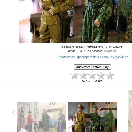
Просмотров
: 527 |
Размеры
: 640x427px/135.7Kb
Дата
: 21.04.2015 |
Добавил
:
newUser1
Просмотреть фотографию в реальном размере
Рейтинг
:
0.0
/
0