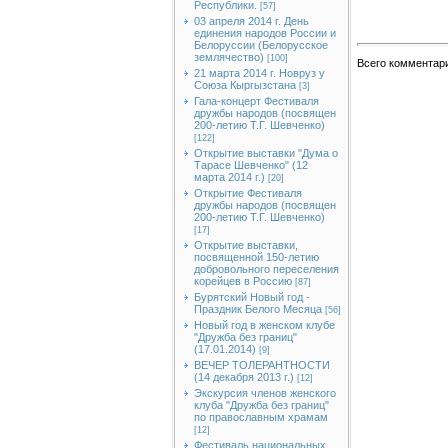
Республики.
[57]
03 апреля 2014 г. День
единения народов России и
Белоруссии (Белорусское
землячество)
[100]
Всего комментар
21 марта 2014 г. Новруз у
Союза Кыргызстана
[3]
Гала-концерт Фестиваля
дружбы народов (посвящен
200-летию Т.Г. Шевченко)
[122]
Открытие выставки "Дума о
Тарасе Шевченко" (12
марта 2014 г.)
[20]
Открытие Фестиваля
дружбы народов (посвящен
200-летию Т.Г. Шевченко)
[17]
Открытие выставки,
посвященной 150-летию
добровольного переселения
корейцев в Россию
[87]
Бурятский Новый год -
Праздник Белого Месяца
[56]
Новый год в женском клубе
"Дружба без границ"
(17.01.2014)
[9]
ВЕЧЕР ТОЛЕРАНТНОСТИ
(14 декабря 2013 г.)
[12]
Экскурсия членов женского
клуба "Дружба без границ"
по православным храмам
[12]
Фестиваль национальных