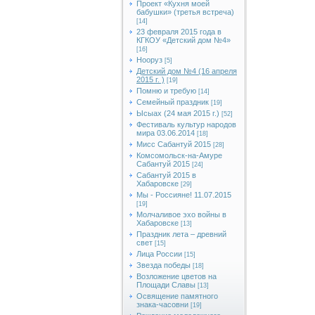
Проект «Кухня моей
бабушки» (третья встреча)
[14]
23 февраля 2015 года в
КГКОУ «Детский дом №4»
[16]
Нооруз
[5]
Детский дом №4 (16 апреля
2015 г. )
[19]
Помню и требую
[14]
Семейный праздник
[19]
Ысыах (24 мая 2015 г.)
[52]
Фестиваль культур народов
мира 03.06.2014
[18]
Мисс Сабантуй 2015
[28]
Комсомольск-на-Амуре
Сабантуй 2015
[24]
Сабантуй 2015 в
Хабаровске
[29]
Мы - Россияне! 11.07.2015
[19]
Молчаливое эхо войны в
Хабаровске
[13]
Праздник лета – древний
свет
[15]
Лица России
[15]
Звезда победы
[18]
Возложение цветов на
Площади Славы
[13]
Освящение памятного
знака-часовни
[19]