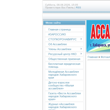
Суббота, 08.08.2026, 15:05
Приветствую Вас
Гость
|
RSS
Меню сайта
Главная страница
#ЗАРОССИЮ
СТОПКОРОНАВИРУС
Об Ассамблее
Члены Ассамблеи
Ресурсный центр НКО
Главная
»
Фотоал
Общественная приемная
Бесплатная юридическая
помощь
Молодёжная Ассамблея
народов Хабаровского
края
Детско-взрослое
сообщество «Малая
ассамблея»
Газета «Вести Ассамблеи
народов Хабаровского
края»
Журнал «Ассамблея
народов Хабаровского