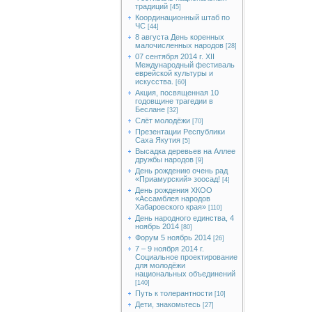
традиций
[45]
Координационный штаб по
ЧС
[44]
8 августа День коренных
малочисленных народов
[28]
07 сентября 2014 г. XII
Международный фестиваль
еврейской культуры и
искусства.
[60]
Акция, посвященная 10
годовщине трагедии в
Беслане
[32]
Слёт молодёжи
[70]
Презентации Республики
Саха Якутия
[5]
Высадка деревьев на Аллее
дружбы народов
[9]
День рождению очень рад
«Приамурский» зоосад!
[4]
День рождения ХКОО
«Ассамблея народов
Хабаровского края»
[110]
День народного единства, 4
ноябрь 2014
[80]
Форум 5 ноябрь 2014
[26]
7 – 9 ноября 2014 г.
Социальное проектирование
для молодёжи
национальных объединений
[140]
Путь к толерантности
[10]
Дети, знакомьтесь
[27]