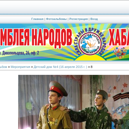
Главная
|
Фотоальбомы
|
Регистрация
|
Вход
ьбом
»
Мероприятия
»
Детский дом №4 (16 апреля 2015 г. )
» 8