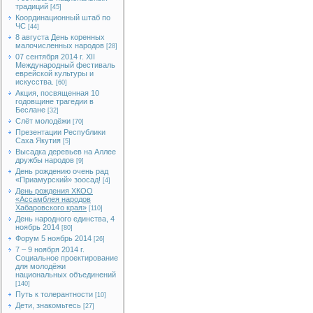
традиций
[45]
Координационный штаб по
ЧС
[44]
8 августа День коренных
малочисленных народов
[28]
07 сентября 2014 г. XII
Международный фестиваль
еврейской культуры и
искусства.
[60]
Акция, посвященная 10
годовщине трагедии в
Беслане
[32]
Слёт молодёжи
[70]
Презентации Республики
Саха Якутия
[5]
Высадка деревьев на Аллее
дружбы народов
[9]
День рождению очень рад
«Приамурский» зоосад!
[4]
День рождения ХКОО
«Ассамблея народов
Хабаровского края»
[110]
День народного единства, 4
ноябрь 2014
[80]
Форум 5 ноябрь 2014
[26]
7 – 9 ноября 2014 г.
Социальное проектирование
для молодёжи
национальных объединений
[140]
Путь к толерантности
[10]
Дети, знакомьтесь
[27]