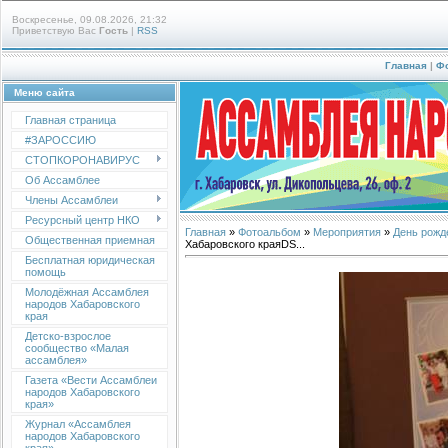
Воскресенье, 09.08.2026, 21:32
Приветствую Вас
Гость
|
RSS
Главная
|
Ф
Меню сайта
Главная страница
#ЗАРОССИЮ
СТОПКОРОНАВИРУС
Об Ассамблее
Члены Ассамблеи
Ресурсный центр НКО
Главная
»
Фотоальбом
»
Мероприятия
»
День рожд
Общественная приемная
Хабаровского краяDS...
Бесплатная юридическая
помощь
Молодёжная Ассамблея
народов Хабаровского
края
Детско-взрослое
сообщество «Малая
ассамблея»
Газета «Вести Ассамблеи
народов Хабаровского
края»
Журнал «Ассамблея
народов Хабаровского