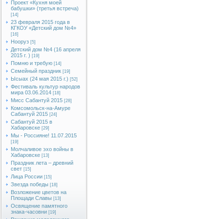
Проект «Кухня моей
бабушки» (третья встреча)
[14]
23 февраля 2015 года в
КГКОУ «Детский дом №4»
[16]
Нооруз
[5]
Детский дом №4 (16 апреля
2015 г. )
[19]
Помню и требую
[14]
Семейный праздник
[19]
Ысыах (24 мая 2015 г.)
[52]
Фестиваль культур народов
мира 03.06.2014
[18]
Мисс Сабантуй 2015
[28]
Комсомольск-на-Амуре
Сабантуй 2015
[24]
Сабантуй 2015 в
Хабаровске
[29]
Мы - Россияне! 11.07.2015
[19]
Молчаливое эхо войны в
Хабаровске
[13]
Праздник лета – древний
свет
[15]
Лица России
[15]
Звезда победы
[18]
Возложение цветов на
Площади Славы
[13]
Освящение памятного
знака-часовни
[19]