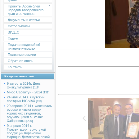
края»
Проекты Ассамблеи
народов Хабаровского
края и ее членов
Документы и статьи
Фотоальбомы
ВИДЕО
Форум
Подача сведений об
интернет-угрозах
Полезные ссылки
Обратная связь
Контакты
Разделы новостей
9 августа 2014г. День
физкультурника
[119]
Мисс Сабантуй - 2014
[131]
24 мая 2014 г. Якутский
праздник ЫСЫАХ
[158]
29 апреля 2014 г. Фестиваль
русского языка среди
корейских студентов,
обучающихся в ВУЗах
Хабаровска
[230]
9 апреля 2014 г.
Презентация туристской
продукции Корейской
Народно-Демократической