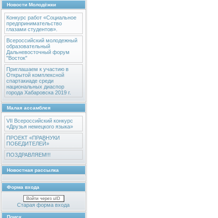
Новости Молодёжки
Конкурс работ «Социальное
предпринимательство
глазами студентов».
Всероссийский молодежный
образовательный
Дальневосточный форум
"Восток"
Приглашаем к участию в
Открытой комплексной
спартакиаде среди
национальных диаспор
города Хабаровска 2019 г.
Малая ассамблея
VII Всероссийский конкурс
«Друзья немецкого языка»
ПРОЕКТ «ПРАВНУКИ
ПОБЕДИТЕЛЕЙ»
ПОЗДРАВЛЯЕМ!!!
Новостная рассылка
Форма входа
Войти через uID
Старая форма входа
Поиск