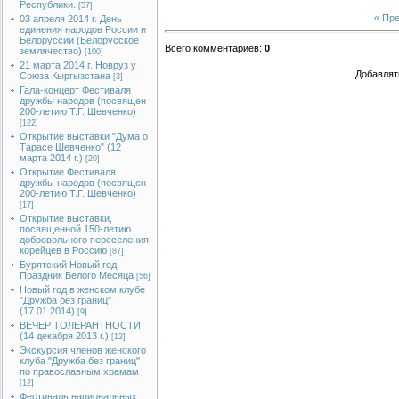
Республики.
[57]
« Пр
03 апреля 2014 г. День
единения народов России и
Белоруссии (Белорусское
Всего комментариев
:
0
землячество)
[100]
21 марта 2014 г. Новруз у
Добавлят
Союза Кыргызстана
[3]
Гала-концерт Фестиваля
дружбы народов (посвящен
200-летию Т.Г. Шевченко)
[122]
Открытие выставки "Дума о
Тарасе Шевченко" (12
марта 2014 г.)
[20]
Открытие Фестиваля
дружбы народов (посвящен
200-летию Т.Г. Шевченко)
[17]
Открытие выставки,
посвященной 150-летию
добровольного переселения
корейцев в Россию
[87]
Бурятский Новый год -
Праздник Белого Месяца
[56]
Новый год в женском клубе
"Дружба без границ"
(17.01.2014)
[9]
ВЕЧЕР ТОЛЕРАНТНОСТИ
(14 декабря 2013 г.)
[12]
Экскурсия членов женского
клуба "Дружба без границ"
по православным храмам
[12]
Фестиваль национальных