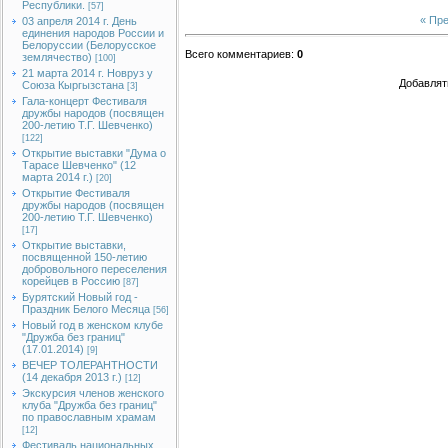
Республики.
[57]
« Пр
03 апреля 2014 г. День
единения народов России и
Белоруссии (Белорусское
Всего комментариев
:
0
землячество)
[100]
21 марта 2014 г. Новруз у
Добавлят
Союза Кыргызстана
[3]
Гала-концерт Фестиваля
дружбы народов (посвящен
200-летию Т.Г. Шевченко)
[122]
Открытие выставки "Дума о
Тарасе Шевченко" (12
марта 2014 г.)
[20]
Открытие Фестиваля
дружбы народов (посвящен
200-летию Т.Г. Шевченко)
[17]
Открытие выставки,
посвященной 150-летию
добровольного переселения
корейцев в Россию
[87]
Бурятский Новый год -
Праздник Белого Месяца
[56]
Новый год в женском клубе
"Дружба без границ"
(17.01.2014)
[9]
ВЕЧЕР ТОЛЕРАНТНОСТИ
(14 декабря 2013 г.)
[12]
Экскурсия членов женского
клуба "Дружба без границ"
по православным храмам
[12]
Фестиваль национальных