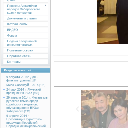
края»
Проекты Ассамблеи
народов Хабаровского
края и ее членов
Документы и статьи
Фотоальбомы
ВИДЕО
Форум
Подача сведений об
интернет-угрозах
Полезные ссылки
Обратная связь
Контакты
Разделы новостей
9 августа 2014г. День
физкультурника
[119]
Мисс Сабантуй - 2014
[131]
24 мая 2014 г. Якутский
праздник ЫСЫАХ
[158]
29 апреля 2014 г. Фестиваль
русского языка среди
корейских студентов,
обучающихся в ВУЗах
Хабаровска
[230]
9 апреля 2014 г.
Презентация туристской
продукции Корейской
Народно-Демократической