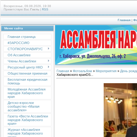
Воскресенье, 09.08.2026, 19:38
Приветствую Вас
Гость
|
RSS
Главная
|
Ф
Меню сайта
Главная страница
#ЗАРОССИЮ
СТОПКОРОНАВИРУС
Об Ассамблее
Члены Ассамблеи
Ресурсный центр НКО
Главная
»
Фотоальбом
»
Мероприятия
»
День рожд
Общественная приемная
Хабаровского краяDS...
Бесплатная юридическая
помощь
Молодёжная Ассамблея
народов Хабаровского
края
Детско-взрослое
сообщество «Малая
ассамблея»
Газета «Вести Ассамблеи
народов Хабаровского
края»
Журнал «Ассамблея
народов Хабаровского