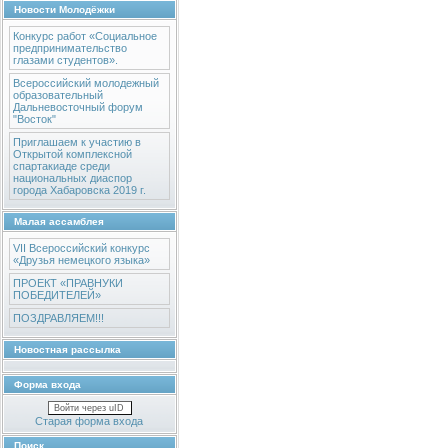
Новости Молодёжки
Конкурс работ «Социальное
предпринимательство
глазами студентов».
Всероссийский молодежный
образовательный
Дальневосточный форум
"Восток"
Приглашаем к участию в
Открытой комплексной
спартакиаде среди
национальных диаспор
города Хабаровска 2019 г.
Малая ассамблея
VII Всероссийский конкурс
«Друзья немецкого языка»
ПРОЕКТ «ПРАВНУКИ
ПОБЕДИТЕЛЕЙ»
ПОЗДРАВЛЯЕМ!!!
Новостная рассылка
Форма входа
Войти через uID
Старая форма входа
Поиск