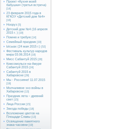
Проект «Кухня моей
бабушки» (третья встреча)
[14]
23 февраля 2015 года в
КГКОУ «Детский дом №4»
[16]
Нооруз
[5]
Детский дом №4 (16 апреля
2015 г. )
[19]
Помню и требую
[14]
Семейный праздник
[19]
Ысыах (24 мая 2015 г.)
[52]
Фестиваль культур народов
мира 03.06.2014
[18]
Мисс Сабантуй 2015
[28]
Комсомольск-на-Амуре
Сабантуй 2015
[24]
Сабантуй 2015 в
Хабаровске
[29]
Мы - Россияне! 11.07.2015
[19]
Молчаливое эхо войны в
Хабаровске
[13]
Праздник лета – древний
свет
[15]
Лица России
[15]
Звезда победы
[18]
Возложение цветов на
Площади Славы
[13]
Освящение памятного
знака-часовни
[19]