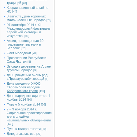
традиций
[45]
Координационный штаб по
ЧС
[44]
8 августа День коренных
малочисленных народов
[28]
07 сентября 2014 г. XII
Международный фестиваль
еврейской культуры и
искусства.
[60]
Акция, посвященная 10
годовщине трагедии в
Беслане
[32]
Слёт молодёжи
[70]
Презентации Республики
Саха Якутия
[5]
Высадка деревьев на Аллее
дружбы народов
[9]
День рождению очень рад
«Приамурский» зоосад!
[4]
День рождения ХКОО
«Ассамблея народов
Хабаровского края»
[110]
День народного единства, 4
ноябрь 2014
[80]
Форум 5 ноябрь 2014
[26]
7 – 9 ноября 2014 г.
Социальное проектирование
для молодёжи
национальных объединений
[140]
Путь к толерантности
[10]
Дети, знакомьтесь
[27]