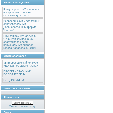
Новости Молодёжки
Конкурс работ «Социальное
предпринимательство
глазами студентов».
Всероссийский молодежный
образовательный
Дальневосточный форум
"Восток"
Приглашаем к участию в
Открытой комплексной
спартакиаде среди
национальных диаспор
города Хабаровска 2019 г.
Малая ассамблея
VII Всероссийский конкурс
«Друзья немецкого языка»
ПРОЕКТ «ПРАВНУКИ
ПОБЕДИТЕЛЕЙ»
ПОЗДРАВЛЯЕМ!!!
Новостная рассылка
Форма входа
Войти через uID
Старая форма входа
Поиск