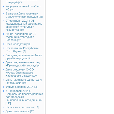
традиций
[45]
Координационный штаб по
ЧС
[44]
8 августа День коренных
малочисленных народов
[28]
07 сентября 2014 г. XII
Международный фестиваль
еврейской культуры и
искусства.
[60]
Акция, посвященная 10
годовщине трагедии в
Беслане
[32]
Слёт молодёжи
[70]
Презентации Республики
Саха Якутия
[5]
Высадка деревьев на Аллее
дружбы народов
[9]
День рождению очень рад
«Приамурский» зоосад!
[4]
День рождения ХКОО
«Ассамблея народов
Хабаровского края»
[110]
День народного единства, 4
ноябрь 2014
[80]
Форум 5 ноябрь 2014
[26]
7 – 9 ноября 2014 г.
Социальное проектирование
для молодёжи
национальных объединений
[140]
Путь к толерантности
[10]
Дети, знакомьтесь
[27]