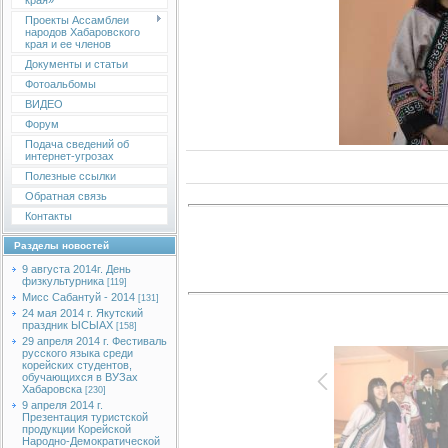
края»
Проекты Ассамблеи
народов Хабаровского
края и ее членов
Документы и статьи
Фотоальбомы
ВИДЕО
Форум
Подача сведений об
интернет-угрозах
Полезные ссылки
Обратная связь
Контакты
Разделы новостей
9 августа 2014г. День
физкультурника
[119]
Мисс Сабантуй - 2014
[131]
24 мая 2014 г. Якутский
праздник ЫСЫАХ
[158]
29 апреля 2014 г. Фестиваль
русского языка среди
корейских студентов,
обучающихся в ВУЗах
Хабаровска
[230]
9 апреля 2014 г.
Презентация туристской
продукции Корейской
Народно-Демократической