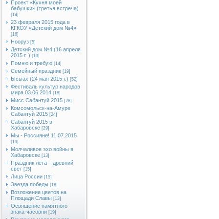
Проект «Кухня моей
бабушки» (третья встреча)
[14]
23 февраля 2015 года в
КГКОУ «Детский дом №4»
[16]
Нооруз
[5]
Детский дом №4 (16 апреля
2015 г. )
[19]
Помню и требую
[14]
Семейный праздник
[19]
Ысыах (24 мая 2015 г.)
[52]
Фестиваль культур народов
мира 03.06.2014
[18]
Мисс Сабантуй 2015
[28]
Комсомольск-на-Амуре
Сабантуй 2015
[24]
Сабантуй 2015 в
Хабаровске
[29]
Мы - Россияне! 11.07.2015
[19]
Молчаливое эхо войны в
Хабаровске
[13]
Праздник лета – древний
свет
[15]
Лица России
[15]
Звезда победы
[18]
Возложение цветов на
Площади Славы
[13]
Освящение памятного
знака-часовни
[19]