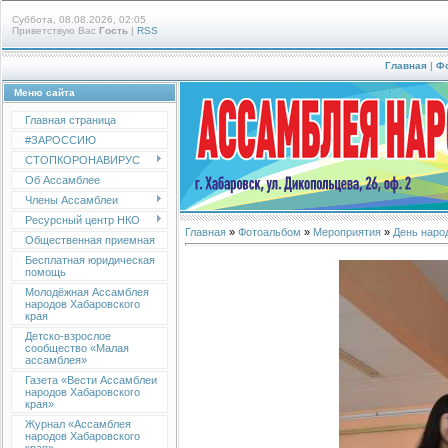
Суббота, 08.08.2026, 02:05
Приветствую Вас
Гость
|
RSS
Главная
|
Ф
Меню сайта
Главная страница
#ЗАРОССИЮ
СТОПКОРОНАВИРУС
Об Ассамблее
Члены Ассамблеи
Ресурсный центр НКО
Главная
»
Фотоальбом
»
Мероприятия
»
День народ
Общественная приемная
Бесплатная юридическая
помощь
Молодёжная Ассамблея
народов Хабаровского
края
Детско-взрослое
сообщество «Малая
ассамблея»
Газета «Вести Ассамблеи
народов Хабаровского
края»
Журнал «Ассамблея
народов Хабаровского