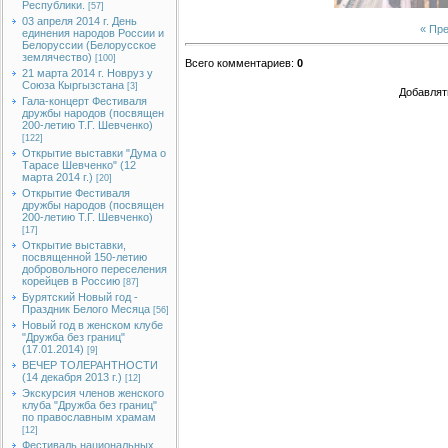
Республики.
[57]
03 апреля 2014 г. День
« Пр
единения народов России и
Белоруссии (Белорусское
землячество)
[100]
Всего комментариев
:
0
21 марта 2014 г. Новруз у
Союза Кыргызстана
[3]
Добавлят
Гала-концерт Фестиваля
дружбы народов (посвящен
200-летию Т.Г. Шевченко)
[122]
Открытие выставки "Дума о
Тарасе Шевченко" (12
марта 2014 г.)
[20]
Открытие Фестиваля
дружбы народов (посвящен
200-летию Т.Г. Шевченко)
[17]
Открытие выставки,
посвященной 150-летию
добровольного переселения
корейцев в Россию
[87]
Бурятский Новый год -
Праздник Белого Месяца
[56]
Новый год в женском клубе
"Дружба без границ"
(17.01.2014)
[9]
ВЕЧЕР ТОЛЕРАНТНОСТИ
(14 декабря 2013 г.)
[12]
Экскурсия членов женского
клуба "Дружба без границ"
по православным храмам
[12]
Фестиваль национальных