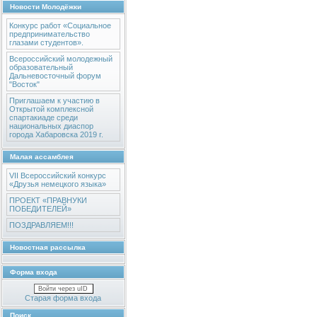
Новости Молодёжки
Конкурс работ «Социальное
предпринимательство
глазами студентов».
Всероссийский молодежный
образовательный
Дальневосточный форум
"Восток"
Приглашаем к участию в
Открытой комплексной
спартакиаде среди
национальных диаспор
города Хабаровска 2019 г.
Малая ассамблея
VII Всероссийский конкурс
«Друзья немецкого языка»
ПРОЕКТ «ПРАВНУКИ
ПОБЕДИТЕЛЕЙ»
ПОЗДРАВЛЯЕМ!!!
Новостная рассылка
Форма входа
Войти через uID
Старая форма входа
Поиск