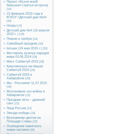
Проект «Кухня моей
бабушки» (третья встреча)
[14]
23 февраля 2015 года в
КГКОУ «Детский дом №4»
[16]
Нооруз
[5]
Детский дом №4 (16 апреля
2015 г. )
[19]
Помню и требую
[14]
Семейный праздник
[19]
Ысыах (24 мая 2015 г.)
[52]
Фестиваль культур народов
мира 03.06.2014
[18]
Мисс Сабантуй 2015
[28]
Комсомольск-на-Амуре
Сабантуй 2015
[24]
Сабантуй 2015 в
Хабаровске
[29]
Мы - Россияне! 11.07.2015
[19]
Молчаливое эхо войны в
Хабаровске
[13]
Праздник лета – древний
свет
[15]
Лица России
[15]
Звезда победы
[18]
Возложение цветов на
Площади Славы
[13]
Освящение памятного
знака-часовни
[19]