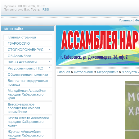
Суббота, 08.08.2026, 03:35
Приветствую Вас
Гость
|
RSS
Главная
|
Ф
Меню сайта
Главная страница
#ЗАРОССИЮ
СТОПКОРОНАВИРУС
Об Ассамблее
Члены Ассамблеи
Ресурсный центр НКО
Главная
»
Фотоальбом
»
Мероприятия
»
9 августа 
Общественная приемная
Бесплатная юридическая
помощь
Молодёжная Ассамблея
народов Хабаровского
края
Детско-взрослое
сообщество «Малая
ассамблея»
Газета «Вести Ассамблеи
народов Хабаровского
края»
Журнал «Ассамблея
народов Хабаровского