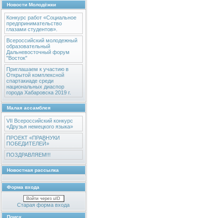
Новости Молодёжки
Конкурс работ «Социальное
предпринимательство
глазами студентов».
Всероссийский молодежный
образовательный
Дальневосточный форум
"Восток"
Приглашаем к участию в
Открытой комплексной
спартакиаде среди
национальных диаспор
города Хабаровска 2019 г.
Малая ассамблея
VII Всероссийский конкурс
«Друзья немецкого языка»
ПРОЕКТ «ПРАВНУКИ
ПОБЕДИТЕЛЕЙ»
ПОЗДРАВЛЯЕМ!!!
Новостная рассылка
Форма входа
Войти через uID
Старая форма входа
Поиск