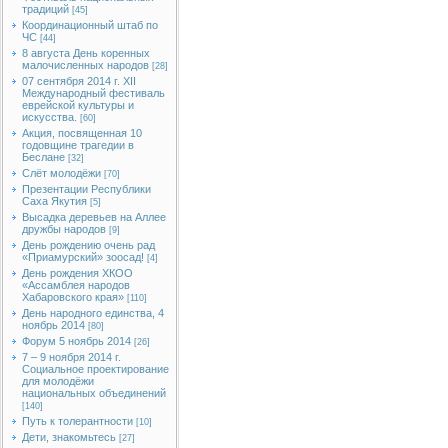
традиций
[45]
Координационный штаб по
ЧС
[44]
8 августа День коренных
малочисленных народов
[28]
07 сентября 2014 г. XII
Международный фестиваль
еврейской культуры и
искусства.
[60]
Акция, посвященная 10
годовщине трагедии в
Беслане
[32]
Слёт молодёжи
[70]
Презентации Республики
Саха Якутия
[5]
Высадка деревьев на Аллее
дружбы народов
[9]
День рождению очень рад
«Приамурский» зоосад!
[4]
День рождения ХКОО
«Ассамблея народов
Хабаровского края»
[110]
День народного единства, 4
ноябрь 2014
[80]
Форум 5 ноябрь 2014
[26]
7 – 9 ноября 2014 г.
Социальное проектирование
для молодёжи
национальных объединений
[140]
Путь к толерантности
[10]
Дети, знакомьтесь
[27]