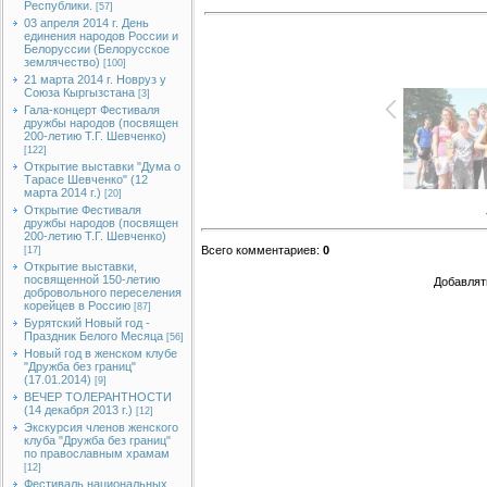
Республики.
[57]
03 апреля 2014 г. День
единения народов России и
Белоруссии (Белорусское
землячество)
[100]
21 марта 2014 г. Новруз у
Союза Кыргызстана
[3]
Гала-концерт Фестиваля
дружбы народов (посвящен
200-летию Т.Г. Шевченко)
[122]
Открытие выставки "Дума о
Тарасе Шевченко" (12
марта 2014 г.)
[20]
Открытие Фестиваля
дружбы народов (посвящен
200-летию Т.Г. Шевченко)
Всего комментариев
:
0
[17]
Открытие выставки,
посвященной 150-летию
Добавлят
добровольного переселения
корейцев в Россию
[87]
Бурятский Новый год -
Праздник Белого Месяца
[56]
Новый год в женском клубе
"Дружба без границ"
(17.01.2014)
[9]
ВЕЧЕР ТОЛЕРАНТНОСТИ
(14 декабря 2013 г.)
[12]
Экскурсия членов женского
клуба "Дружба без границ"
по православным храмам
[12]
Фестиваль национальных