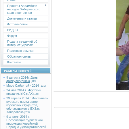
края»
Проекты Ассамблеи
народов Хабаровского
края и ее членов
Документы и статьи
Фотоальбомы
ВИДЕО
Форум
Подача сведений об
интернет-угрозах
Полезные ссылки
Обратная связь
Контакты
Разделы новостей
9 августа 2014г. День
физкультурника
[119]
Мисс Сабантуй - 2014
[131]
24 мая 2014 г. Якутский
праздник ЫСЫАХ
[158]
29 апреля 2014 г. Фестиваль
русского языка среди
корейских студентов,
обучающихся в ВУЗах
Хабаровска
[230]
9 апреля 2014 г.
Презентация туристской
продукции Корейской
Народно-Демократической