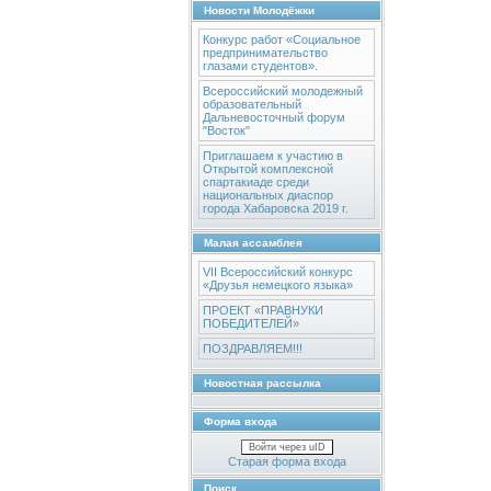
Новости Молодёжки
Конкурс работ «Социальное
предпринимательство
глазами студентов».
Всероссийский молодежный
образовательный
Дальневосточный форум
"Восток"
Приглашаем к участию в
Открытой комплексной
спартакиаде среди
национальных диаспор
города Хабаровска 2019 г.
Малая ассамблея
VII Всероссийский конкурс
«Друзья немецкого языка»
ПРОЕКТ «ПРАВНУКИ
ПОБЕДИТЕЛЕЙ»
ПОЗДРАВЛЯЕМ!!!
Новостная рассылка
Форма входа
Войти через uID
Старая форма входа
Поиск