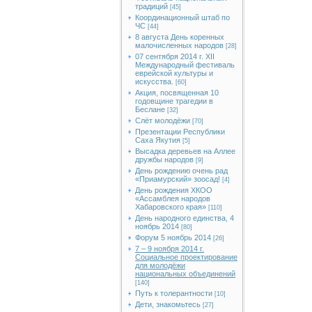
традиций
[45]
Координационный штаб по
ЧС
[44]
8 августа День коренных
малочисленных народов
[28]
07 сентября 2014 г. XII
Международный фестиваль
еврейской культуры и
искусства.
[60]
Акция, посвященная 10
годовщине трагедии в
Беслане
[32]
Слёт молодёжи
[70]
Презентации Республики
Саха Якутия
[5]
Высадка деревьев на Аллее
дружбы народов
[9]
День рождению очень рад
«Приамурский» зоосад!
[4]
День рождения ХКОО
«Ассамблея народов
Хабаровского края»
[110]
День народного единства, 4
ноябрь 2014
[80]
Форум 5 ноябрь 2014
[26]
7 – 9 ноября 2014 г.
Социальное проектирование
для молодёжи
национальных объединений
[140]
Путь к толерантности
[10]
Дети, знакомьтесь
[27]