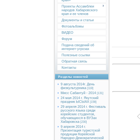
края»
Проекты Ассамблеи
народов Хабаровского
края и ее членов
Документы и статьи
Фотоальбомы
ВИДЕО
Форум
Подача сведений об
интернет-угрозах
Полезные ссылки
Обратная связь
Контакты
Разделы новостей
9 августа 2014г. День
физкультурника
[119]
Мисс Сабантуй - 2014
[131]
24 мая 2014 г. Якутский
праздник ЫСЫАХ
[158]
29 апреля 2014 г. Фестиваль
русского языка среди
корейских студентов,
обучающихся в ВУЗах
Хабаровска
[230]
9 апреля 2014 г.
Презентация туристской
продукции Корейской
Народно-Демократической