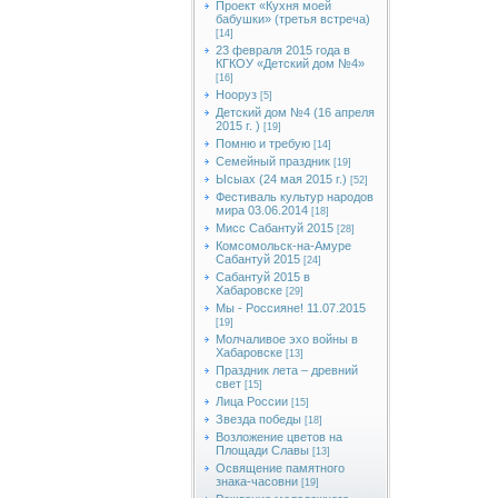
Проект «Кухня моей
бабушки» (третья встреча)
[14]
23 февраля 2015 года в
КГКОУ «Детский дом №4»
[16]
Нооруз
[5]
Детский дом №4 (16 апреля
2015 г. )
[19]
Помню и требую
[14]
Семейный праздник
[19]
Ысыах (24 мая 2015 г.)
[52]
Фестиваль культур народов
мира 03.06.2014
[18]
Мисс Сабантуй 2015
[28]
Комсомольск-на-Амуре
Сабантуй 2015
[24]
Сабантуй 2015 в
Хабаровске
[29]
Мы - Россияне! 11.07.2015
[19]
Молчаливое эхо войны в
Хабаровске
[13]
Праздник лета – древний
свет
[15]
Лица России
[15]
Звезда победы
[18]
Возложение цветов на
Площади Славы
[13]
Освящение памятного
знака-часовни
[19]