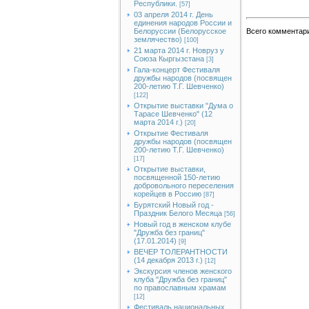
Республики.
[57]
03 апреля 2014 г. День
единения народов России и
Белоруссии (Белорусское
Всего комментар
землячество)
[100]
21 марта 2014 г. Новруз у
Союза Кыргызстана
[3]
Гала-концерт Фестиваля
дружбы народов (посвящен
200-летию Т.Г. Шевченко)
[122]
Открытие выставки "Дума о
Тарасе Шевченко" (12
марта 2014 г.)
[20]
Открытие Фестиваля
дружбы народов (посвящен
200-летию Т.Г. Шевченко)
[17]
Открытие выставки,
посвященной 150-летию
добровольного переселения
корейцев в Россию
[87]
Бурятский Новый год -
Праздник Белого Месяца
[56]
Новый год в женском клубе
"Дружба без границ"
(17.01.2014)
[9]
ВЕЧЕР ТОЛЕРАНТНОСТИ
(14 декабря 2013 г.)
[12]
Экскурсия членов женского
клуба "Дружба без границ"
по православным храмам
[12]
Фестиваль национальных