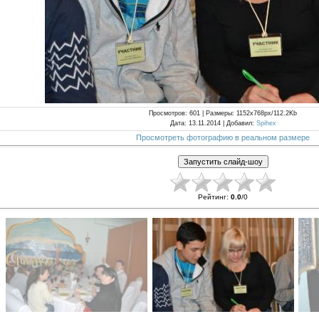
Просмотров
: 601 |
Размеры
: 1152x768px/112.2Kb
Дата
: 13.11.2014 |
Добавил
:
Spihex
Просмотреть фотографию в реальном размере
Рейтинг
:
0.0
/
0