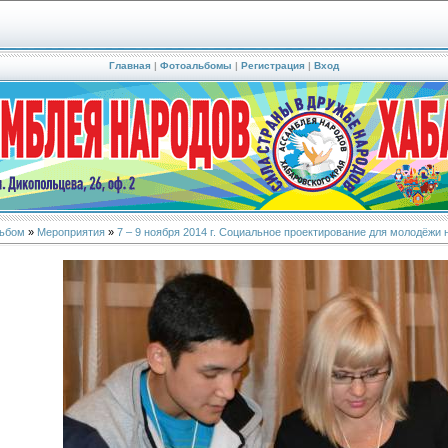
Главная
|
Фотоальбомы
|
Регистрация
|
Вход
ьбом
»
Мероприятия
»
7 – 9 ноября 2014 г. Социальное проектирование для молодёжи