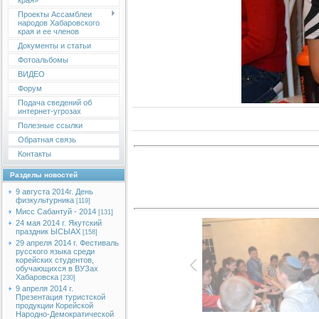
края»
Проекты Ассамблеи
народов Хабаровского
края и ее членов
Документы и статьи
Фотоальбомы
ВИДЕО
Форум
Подача сведений об
интернет-угрозах
Полезные ссылки
Обратная связь
Контакты
Разделы новостей
9 августа 2014г. День
физкультурника
[119]
Мисс Сабантуй - 2014
[131]
24 мая 2014 г. Якутский
праздник ЫСЫАХ
[158]
29 апреля 2014 г. Фестиваль
русского языка среди
корейских студентов,
обучающихся в ВУЗах
Хабаровска
[230]
9 апреля 2014 г.
Презентация туристской
продукции Корейской
Народно-Демократической