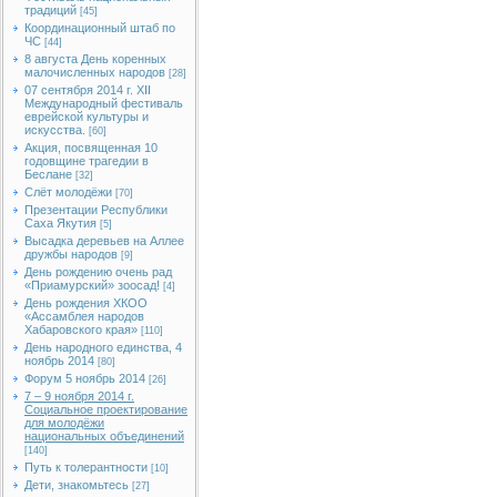
традиций
[45]
Координационный штаб по
ЧС
[44]
8 августа День коренных
малочисленных народов
[28]
07 сентября 2014 г. XII
Международный фестиваль
еврейской культуры и
искусства.
[60]
Акция, посвященная 10
годовщине трагедии в
Беслане
[32]
Слёт молодёжи
[70]
Презентации Республики
Саха Якутия
[5]
Высадка деревьев на Аллее
дружбы народов
[9]
День рождению очень рад
«Приамурский» зоосад!
[4]
День рождения ХКОО
«Ассамблея народов
Хабаровского края»
[110]
День народного единства, 4
ноябрь 2014
[80]
Форум 5 ноябрь 2014
[26]
7 – 9 ноября 2014 г.
Социальное проектирование
для молодёжи
национальных объединений
[140]
Путь к толерантности
[10]
Дети, знакомьтесь
[27]