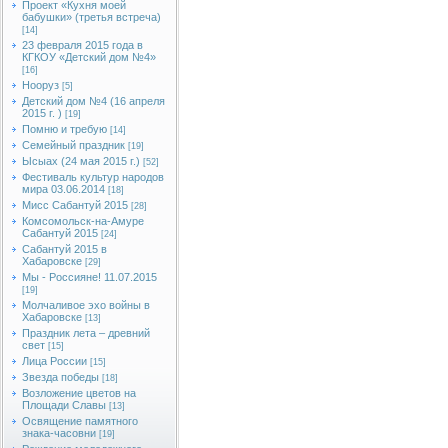
Проект «Кухня моей
бабушки» (третья встреча)
[14]
23 февраля 2015 года в
КГКОУ «Детский дом №4»
[16]
Нооруз
[5]
Детский дом №4 (16 апреля
2015 г. )
[19]
Помню и требую
[14]
Семейный праздник
[19]
Ысыах (24 мая 2015 г.)
[52]
Фестиваль культур народов
мира 03.06.2014
[18]
Мисс Сабантуй 2015
[28]
Комсомольск-на-Амуре
Сабантуй 2015
[24]
Сабантуй 2015 в
Хабаровске
[29]
Мы - Россияне! 11.07.2015
[19]
Молчаливое эхо войны в
Хабаровске
[13]
Праздник лета – древний
свет
[15]
Лица России
[15]
Звезда победы
[18]
Возложение цветов на
Площади Славы
[13]
Освящение памятного
знака-часовни
[19]