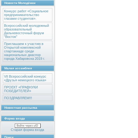
Новости Молодёжки
Конкурс работ «Социальное
предпринимательство
глазами студентов».
Всероссийский молодежный
образовательный
Дальневосточный форум
"Восток"
Приглашаем к участию в
Открытой комплексной
спартакиаде среди
национальных диаспор
города Хабаровска 2019 г.
Малая ассамблея
VII Всероссийский конкурс
«Друзья немецкого языка»
ПРОЕКТ «ПРАВНУКИ
ПОБЕДИТЕЛЕЙ»
ПОЗДРАВЛЯЕМ!!!
Новостная рассылка
Форма входа
Войти через uID
Старая форма входа
Поиск