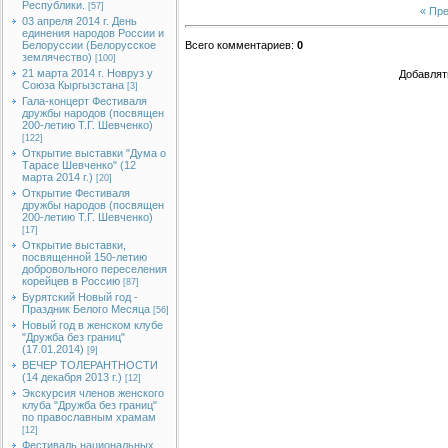
Республики.
[57]
« Пр
03 апреля 2014 г. День
единения народов России и
Белоруссии (Белорусское
Всего комментариев
:
0
землячество)
[100]
21 марта 2014 г. Новруз у
Добавлят
Союза Кыргызстана
[3]
Гала-концерт Фестиваля
дружбы народов (посвящен
200-летию Т.Г. Шевченко)
[122]
Открытие выставки "Дума о
Тарасе Шевченко" (12
марта 2014 г.)
[20]
Открытие Фестиваля
дружбы народов (посвящен
200-летию Т.Г. Шевченко)
[17]
Открытие выставки,
посвященной 150-летию
добровольного переселения
корейцев в Россию
[87]
Бурятский Новый год -
Праздник Белого Месяца
[56]
Новый год в женском клубе
"Дружба без границ"
(17.01.2014)
[9]
ВЕЧЕР ТОЛЕРАНТНОСТИ
(14 декабря 2013 г.)
[12]
Экскурсия членов женского
клуба "Дружба без границ"
по православным храмам
[12]
Фестиваль национальных