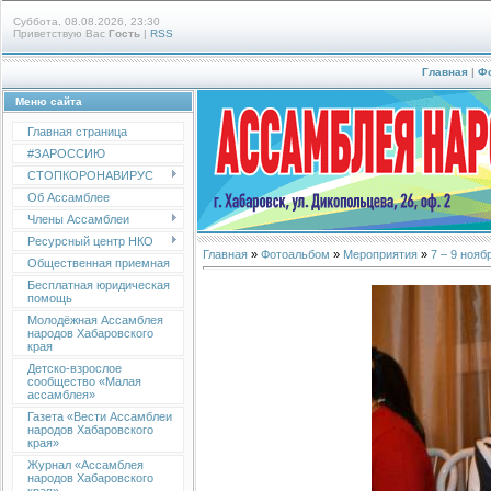
Суббота, 08.08.2026, 23:30
Приветствую Вас
Гость
|
RSS
Главная
|
Ф
Меню сайта
Главная страница
#ЗАРОССИЮ
СТОПКОРОНАВИРУС
Об Ассамблее
Члены Ассамблеи
Ресурсный центр НКО
Главная
»
Фотоальбом
»
Мероприятия
»
7 – 9 ноя
Общественная приемная
Бесплатная юридическая
помощь
Молодёжная Ассамблея
народов Хабаровского
края
Детско-взрослое
сообщество «Малая
ассамблея»
Газета «Вести Ассамблеи
народов Хабаровского
края»
Журнал «Ассамблея
народов Хабаровского