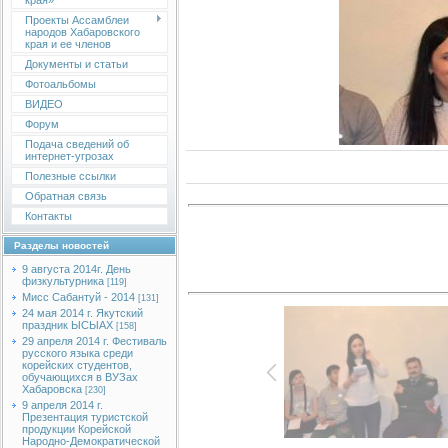
края»
Проекты Ассамблеи
народов Хабаровского
края и ее членов
Документы и статьи
Фотоальбомы
ВИДЕО
Форум
Подача сведений об
интернет-угрозах
Полезные ссылки
Обратная связь
Контакты
Разделы новостей
9 августа 2014г. День
физкультурника
[119]
Мисс Сабантуй - 2014
[131]
24 мая 2014 г. Якутский
праздник ЫСЫАХ
[158]
29 апреля 2014 г. Фестиваль
русского языка среди
корейских студентов,
обучающихся в ВУЗах
Хабаровска
[230]
9 апреля 2014 г.
Презентация туристской
продукции Корейской
Народно-Демократической