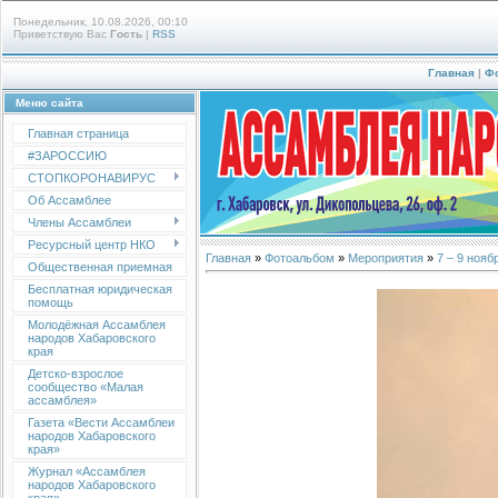
Понедельник, 10.08.2026, 00:10
Приветствую Вас
Гость
|
RSS
Главная
|
Ф
Меню сайта
Главная страница
#ЗАРОССИЮ
СТОПКОРОНАВИРУС
Об Ассамблее
Члены Ассамблеи
Ресурсный центр НКО
Главная
»
Фотоальбом
»
Мероприятия
»
7 – 9 ноя
Общественная приемная
Бесплатная юридическая
помощь
Молодёжная Ассамблея
народов Хабаровского
края
Детско-взрослое
сообщество «Малая
ассамблея»
Газета «Вести Ассамблеи
народов Хабаровского
края»
Журнал «Ассамблея
народов Хабаровского