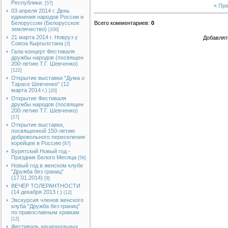
Республики.
[57]
« Пр
03 апреля 2014 г. День
единения народов России и
Белоруссии (Белорусское
Всего комментариев
:
0
землячество)
[100]
21 марта 2014 г. Новруз у
Добавлят
Союза Кыргызстана
[3]
Гала-концерт Фестиваля
дружбы народов (посвящен
200-летию Т.Г. Шевченко)
[122]
Открытие выставки "Дума о
Тарасе Шевченко" (12
марта 2014 г.)
[20]
Открытие Фестиваля
дружбы народов (посвящен
200-летию Т.Г. Шевченко)
[17]
Открытие выставки,
посвященной 150-летию
добровольного переселения
корейцев в Россию
[87]
Бурятский Новый год -
Праздник Белого Месяца
[56]
Новый год в женском клубе
"Дружба без границ"
(17.01.2014)
[9]
ВЕЧЕР ТОЛЕРАНТНОСТИ
(14 декабря 2013 г.)
[12]
Экскурсия членов женского
клуба "Дружба без границ"
по православным храмам
[12]
Фестиваль национальных