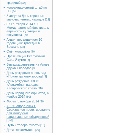
традиций
[45]
Координационный штаб по
ЧС
[44]
8 августа День коренных
малочисленных народов
[28]
07 сентября 2014 г. XII
Международный фестиваль
еврейской культуры и
искусства.
[60]
Акция, посвященная 10
годовщине трагедии в
Беслане
[32]
Слёт молодёжи
[70]
Презентации Республики
Саха Якутия
[5]
Высадка деревьев на Аллее
дружбы народов
[9]
День рождению очень рад
«Приамурский» зоосад!
[4]
День рождения ХКОО
«Ассамблея народов
Хабаровского края»
[110]
День народного единства, 4
ноябрь 2014
[80]
Форум 5 ноябрь 2014
[26]
7 – 9 ноября 2014 г.
Социальное проектирование
для молодёжи
национальных объединений
[140]
Путь к толерантности
[10]
Дети, знакомьтесь
[27]