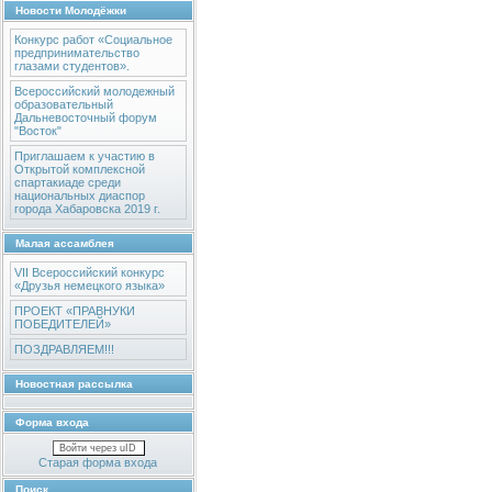
Новости Молодёжки
Конкурс работ «Социальное
предпринимательство
глазами студентов».
Всероссийский молодежный
образовательный
Дальневосточный форум
"Восток"
Приглашаем к участию в
Открытой комплексной
спартакиаде среди
национальных диаспор
города Хабаровска 2019 г.
Малая ассамблея
VII Всероссийский конкурс
«Друзья немецкого языка»
ПРОЕКТ «ПРАВНУКИ
ПОБЕДИТЕЛЕЙ»
ПОЗДРАВЛЯЕМ!!!
Новостная рассылка
Форма входа
Войти через uID
Старая форма входа
Поиск