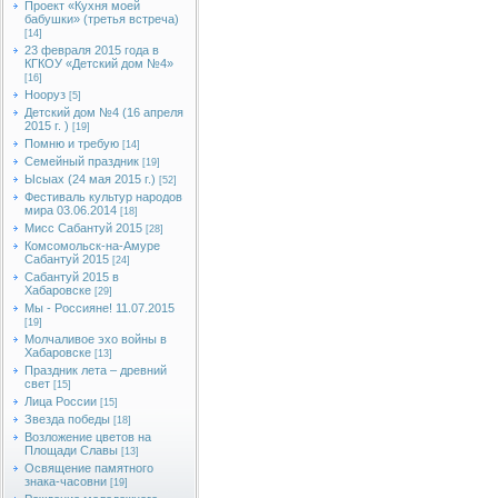
Проект «Кухня моей
бабушки» (третья встреча)
[14]
23 февраля 2015 года в
КГКОУ «Детский дом №4»
[16]
Нооруз
[5]
Детский дом №4 (16 апреля
2015 г. )
[19]
Помню и требую
[14]
Семейный праздник
[19]
Ысыах (24 мая 2015 г.)
[52]
Фестиваль культур народов
мира 03.06.2014
[18]
Мисс Сабантуй 2015
[28]
Комсомольск-на-Амуре
Сабантуй 2015
[24]
Сабантуй 2015 в
Хабаровске
[29]
Мы - Россияне! 11.07.2015
[19]
Молчаливое эхо войны в
Хабаровске
[13]
Праздник лета – древний
свет
[15]
Лица России
[15]
Звезда победы
[18]
Возложение цветов на
Площади Славы
[13]
Освящение памятного
знака-часовни
[19]