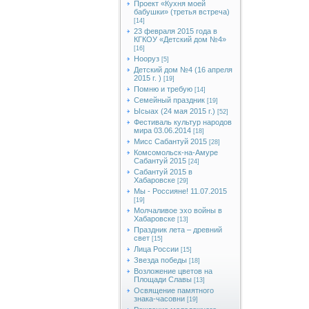
Проект «Кухня моей
бабушки» (третья встреча)
[14]
23 февраля 2015 года в
КГКОУ «Детский дом №4»
[16]
Нооруз
[5]
Детский дом №4 (16 апреля
2015 г. )
[19]
Помню и требую
[14]
Семейный праздник
[19]
Ысыах (24 мая 2015 г.)
[52]
Фестиваль культур народов
мира 03.06.2014
[18]
Мисс Сабантуй 2015
[28]
Комсомольск-на-Амуре
Сабантуй 2015
[24]
Сабантуй 2015 в
Хабаровске
[29]
Мы - Россияне! 11.07.2015
[19]
Молчаливое эхо войны в
Хабаровске
[13]
Праздник лета – древний
свет
[15]
Лица России
[15]
Звезда победы
[18]
Возложение цветов на
Площади Славы
[13]
Освящение памятного
знака-часовни
[19]