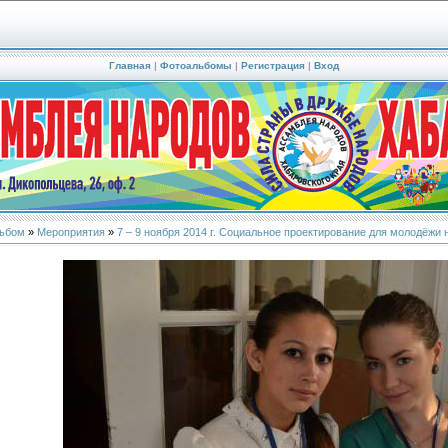
Главная
|
Фотоальбомы
|
Регистрация
|
Вход
ьбом
»
Мероприятия
»
7 – 9 ноября 2014 г. Социальное проектирование для молодёжи