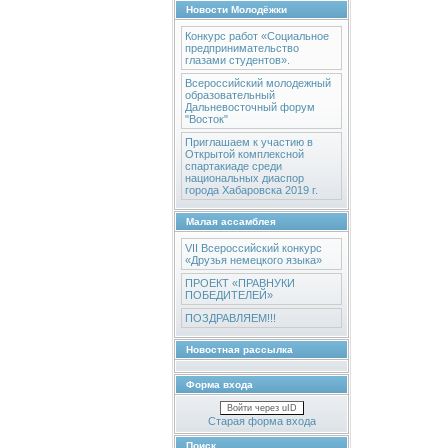
Новости Молодёжки
Конкурс работ «Социальное
предпринимательство
глазами студентов».
Всероссийский молодежный
образовательный
Дальневосточный форум
"Восток"
Приглашаем к участию в
Открытой комплексной
спартакиаде среди
национальных диаспор
города Хабаровска 2019 г.
Малая ассамблея
VII Всероссийский конкурс
«Друзья немецкого языка»
ПРОЕКТ «ПРАВНУКИ
ПОБЕДИТЕЛЕЙ»
ПОЗДРАВЛЯЕМ!!!
Новостная рассылка
Форма входа
Войти через uID
Старая форма входа
Поиск