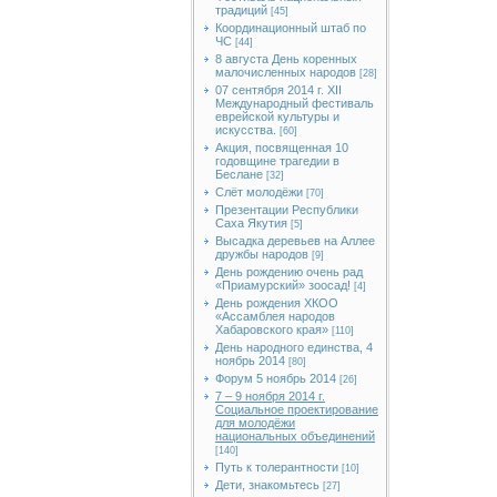
традиций
[45]
Координационный штаб по
ЧС
[44]
8 августа День коренных
малочисленных народов
[28]
07 сентября 2014 г. XII
Международный фестиваль
еврейской культуры и
искусства.
[60]
Акция, посвященная 10
годовщине трагедии в
Беслане
[32]
Слёт молодёжи
[70]
Презентации Республики
Саха Якутия
[5]
Высадка деревьев на Аллее
дружбы народов
[9]
День рождению очень рад
«Приамурский» зоосад!
[4]
День рождения ХКОО
«Ассамблея народов
Хабаровского края»
[110]
День народного единства, 4
ноябрь 2014
[80]
Форум 5 ноябрь 2014
[26]
7 – 9 ноября 2014 г.
Социальное проектирование
для молодёжи
национальных объединений
[140]
Путь к толерантности
[10]
Дети, знакомьтесь
[27]