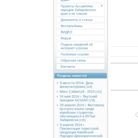
края»
Проекты Ассамблеи
народов Хабаровского
края и ее членов
Документы и статьи
Фотоальбомы
ВИДЕО
Форум
Подача сведений об
интернет-угрозах
Полезные ссылки
Обратная связь
Контакты
Разделы новостей
9 августа 2014г. День
физкультурника
[119]
Мисс Сабантуй - 2014
[131]
24 мая 2014 г. Якутский
праздник ЫСЫАХ
[158]
29 апреля 2014 г. Фестиваль
русского языка среди
корейских студентов,
обучающихся в ВУЗах
Хабаровска
[230]
9 апреля 2014 г.
Презентация туристской
продукции Корейской
Народно-Демократической