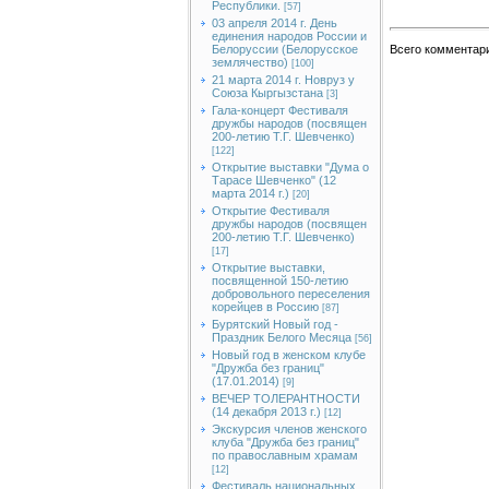
Республики.
[57]
03 апреля 2014 г. День
единения народов России и
Белоруссии (Белорусское
Всего комментар
землячество)
[100]
21 марта 2014 г. Новруз у
Союза Кыргызстана
[3]
Гала-концерт Фестиваля
дружбы народов (посвящен
200-летию Т.Г. Шевченко)
[122]
Открытие выставки "Дума о
Тарасе Шевченко" (12
марта 2014 г.)
[20]
Открытие Фестиваля
дружбы народов (посвящен
200-летию Т.Г. Шевченко)
[17]
Открытие выставки,
посвященной 150-летию
добровольного переселения
корейцев в Россию
[87]
Бурятский Новый год -
Праздник Белого Месяца
[56]
Новый год в женском клубе
"Дружба без границ"
(17.01.2014)
[9]
ВЕЧЕР ТОЛЕРАНТНОСТИ
(14 декабря 2013 г.)
[12]
Экскурсия членов женского
клуба "Дружба без границ"
по православным храмам
[12]
Фестиваль национальных