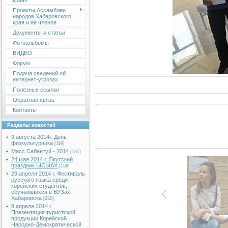
края»
Проекты Ассамблеи
народов Хабаровского
края и ее членов
Документы и статьи
Фотоальбомы
ВИДЕО
Форум
Подача сведений об
интернет-угрозах
Полезные ссылки
Обратная связь
Контакты
Разделы новостей
9 августа 2014г. День
физкультурника
[119]
Мисс Сабантуй - 2014
[131]
24 мая 2014 г. Якутский
праздник ЫСЫАХ
[158]
29 апреля 2014 г. Фестиваль
русского языка среди
корейских студентов,
обучающихся в ВУЗах
Хабаровска
[230]
9 апреля 2014 г.
Презентация туристской
продукции Корейской
Народно-Демократической