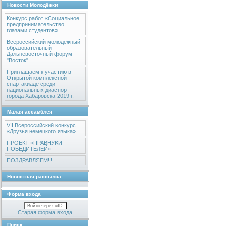
Новости Молодёжки
Конкурс работ «Социальное
предпринимательство
глазами студентов».
Всероссийский молодежный
образовательный
Дальневосточный форум
"Восток"
Приглашаем к участию в
Открытой комплексной
спартакиаде среди
национальных диаспор
города Хабаровска 2019 г.
Малая ассамблея
VII Всероссийский конкурс
«Друзья немецкого языка»
ПРОЕКТ «ПРАВНУКИ
ПОБЕДИТЕЛЕЙ»
ПОЗДРАВЛЯЕМ!!!
Новостная рассылка
Форма входа
Войти через uID
Старая форма входа
Поиск