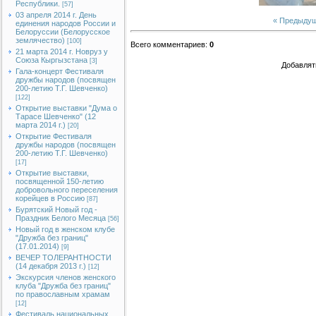
Республики.
[57]
03 апреля 2014 г. День
« Предыду
единения народов России и
Белоруссии (Белорусское
землячество)
[100]
Всего комментариев
:
0
21 марта 2014 г. Новруз у
Союза Кыргызстана
[3]
Добавлят
Гала-концерт Фестиваля
дружбы народов (посвящен
200-летию Т.Г. Шевченко)
[122]
Открытие выставки "Дума о
Тарасе Шевченко" (12
марта 2014 г.)
[20]
Открытие Фестиваля
дружбы народов (посвящен
200-летию Т.Г. Шевченко)
[17]
Открытие выставки,
посвященной 150-летию
добровольного переселения
корейцев в Россию
[87]
Бурятский Новый год -
Праздник Белого Месяца
[56]
Новый год в женском клубе
"Дружба без границ"
(17.01.2014)
[9]
ВЕЧЕР ТОЛЕРАНТНОСТИ
(14 декабря 2013 г.)
[12]
Экскурсия членов женского
клуба "Дружба без границ"
по православным храмам
[12]
Фестиваль национальных