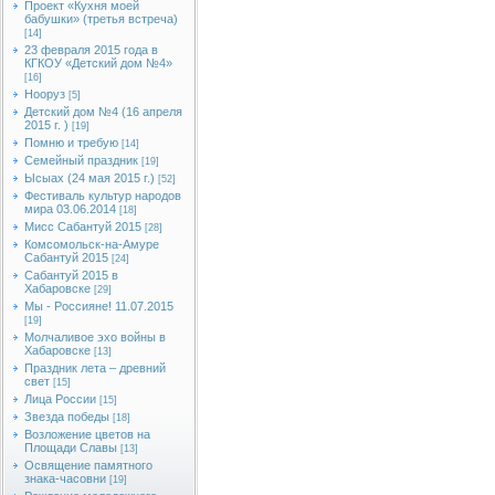
Проект «Кухня моей
бабушки» (третья встреча)
[14]
23 февраля 2015 года в
КГКОУ «Детский дом №4»
[16]
Нооруз
[5]
Детский дом №4 (16 апреля
2015 г. )
[19]
Помню и требую
[14]
Семейный праздник
[19]
Ысыах (24 мая 2015 г.)
[52]
Фестиваль культур народов
мира 03.06.2014
[18]
Мисс Сабантуй 2015
[28]
Комсомольск-на-Амуре
Сабантуй 2015
[24]
Сабантуй 2015 в
Хабаровске
[29]
Мы - Россияне! 11.07.2015
[19]
Молчаливое эхо войны в
Хабаровске
[13]
Праздник лета – древний
свет
[15]
Лица России
[15]
Звезда победы
[18]
Возложение цветов на
Площади Славы
[13]
Освящение памятного
знака-часовни
[19]