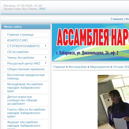
Пятница, 07.08.2026, 01:49
Приветствую Вас
Гость
|
RSS
Главная
|
Ф
Меню сайта
Главная страница
#ЗАРОССИЮ
СТОПКОРОНАВИРУС
Об Ассамблее
Члены Ассамблеи
Ресурсный центр НКО
Главная
»
Фотоальбом
»
Мероприятия
»
24 мая 20
Общественная приемная
Бесплатная юридическая
помощь
Молодёжная Ассамблея
народов Хабаровского
края
Детско-взрослое
сообщество «Малая
ассамблея»
Газета «Вести Ассамблеи
народов Хабаровского
края»
Журнал «Ассамблея
народов Хабаровского