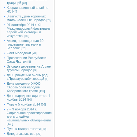
традиций
[45]
Координационный штаб по
ЧС
[44]
8 августа День коренных
малочисленных народов
[28]
07 сентября 2014 г. XII
Международный фестиваль
еврейской культуры и
искусства.
[60]
Акция, посвященная 10
годовщине трагедии в
Беслане
[32]
Слёт молодёжи
[70]
Презентации Республики
Саха Якутия
[5]
Высадка деревьев на Аллее
дружбы народов
[9]
День рождению очень рад
«Приамурский» зоосад!
[4]
День рождения ХКОО
«Ассамблея народов
Хабаровского края»
[110]
День народного единства, 4
ноябрь 2014
[80]
Форум 5 ноябрь 2014
[26]
7 – 9 ноября 2014 г.
Социальное проектирование
для молодёжи
национальных объединений
[140]
Путь к толерантности
[10]
Дети, знакомьтесь
[27]