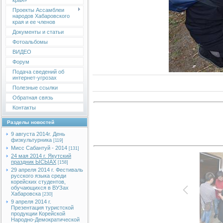
края»
Проекты Ассамблеи
народов Хабаровского
края и ее членов
Документы и статьи
Фотоальбомы
ВИДЕО
Форум
Подача сведений об
интернет-угрозах
Полезные ссылки
Обратная связь
Контакты
Разделы новостей
9 августа 2014г. День
физкультурника
[119]
Мисс Сабантуй - 2014
[131]
24 мая 2014 г. Якутский
праздник ЫСЫАХ
[158]
29 апреля 2014 г. Фестиваль
русского языка среди
корейских студентов,
обучающихся в ВУЗах
Хабаровска
[230]
9 апреля 2014 г.
Презентация туристской
продукции Корейской
Народно-Демократической