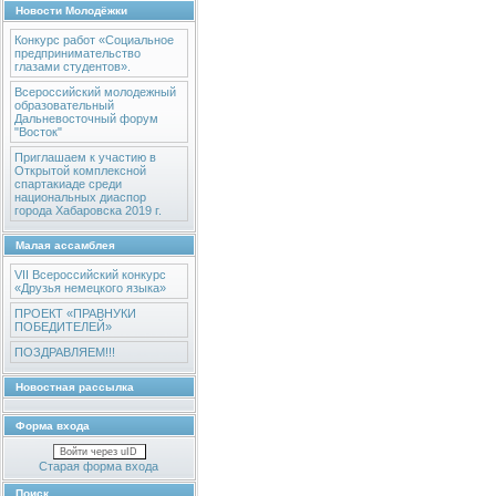
Новости Молодёжки
Конкурс работ «Социальное
предпринимательство
глазами студентов».
Всероссийский молодежный
образовательный
Дальневосточный форум
"Восток"
Приглашаем к участию в
Открытой комплексной
спартакиаде среди
национальных диаспор
города Хабаровска 2019 г.
Малая ассамблея
VII Всероссийский конкурс
«Друзья немецкого языка»
ПРОЕКТ «ПРАВНУКИ
ПОБЕДИТЕЛЕЙ»
ПОЗДРАВЛЯЕМ!!!
Новостная рассылка
Форма входа
Войти через uID
Старая форма входа
Поиск