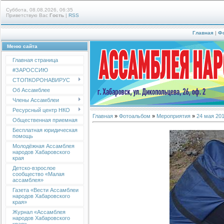
Суббота, 08.08.2026, 06:35
Приветствую Вас
Гость
|
RSS
Главная
|
Ф
Меню сайта
Главная страница
#ЗАРОССИЮ
СТОПКОРОНАВИРУС
Об Ассамблее
Члены Ассамблеи
Ресурсный центр НКО
Главная
»
Фотоальбом
»
Мероприятия
»
24 мая 20
Общественная приемная
Бесплатная юридическая
помощь
Молодёжная Ассамблея
народов Хабаровского
края
Детско-взрослое
сообщество «Малая
ассамблея»
Газета «Вести Ассамблеи
народов Хабаровского
края»
Журнал «Ассамблея
народов Хабаровского