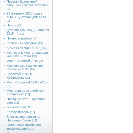
Проект «Кухня моей
бабушки» (третья встреча)
[14]
23 февраля 2015 года в
КГКОУ «Детский дом №4»
[16]
Нооруз
[5]
Детский дом №4 (16 апреля
2015 г. )
[19]
Помню и требую
[14]
Семейный праздник
[19]
Ысыах (24 мая 2015 г.)
[52]
Фестиваль культур народов
мира 03.06.2014
[18]
Мисс Сабантуй 2015
[28]
Комсомольск-на-Амуре
Сабантуй 2015
[24]
Сабантуй 2015 в
Хабаровске
[29]
Мы - Россияне! 11.07.2015
[19]
Молчаливое эхо войны в
Хабаровске
[13]
Праздник лета – древний
свет
[15]
Лица России
[15]
Звезда победы
[18]
Возложение цветов на
Площади Славы
[13]
Освящение памятного
знака-часовни
[19]