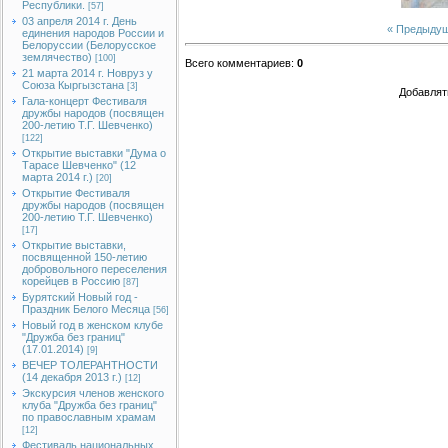
Республики.
[57]
03 апреля 2014 г. День
« Предыду
единения народов России и
Белоруссии (Белорусское
землячество)
[100]
Всего комментариев
:
0
21 марта 2014 г. Новруз у
Союза Кыргызстана
[3]
Добавлят
Гала-концерт Фестиваля
дружбы народов (посвящен
200-летию Т.Г. Шевченко)
[122]
Открытие выставки "Дума о
Тарасе Шевченко" (12
марта 2014 г.)
[20]
Открытие Фестиваля
дружбы народов (посвящен
200-летию Т.Г. Шевченко)
[17]
Открытие выставки,
посвященной 150-летию
добровольного переселения
корейцев в Россию
[87]
Бурятский Новый год -
Праздник Белого Месяца
[56]
Новый год в женском клубе
"Дружба без границ"
(17.01.2014)
[9]
ВЕЧЕР ТОЛЕРАНТНОСТИ
(14 декабря 2013 г.)
[12]
Экскурсия членов женского
клуба "Дружба без границ"
по православным храмам
[12]
Фестиваль национальных