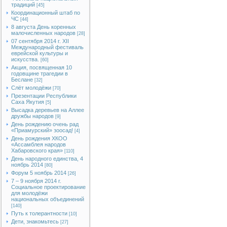
традиций
[45]
Координационный штаб по
ЧС
[44]
8 августа День коренных
малочисленных народов
[28]
07 сентября 2014 г. XII
Международный фестиваль
еврейской культуры и
искусства.
[60]
Акция, посвященная 10
годовщине трагедии в
Беслане
[32]
Слёт молодёжи
[70]
Презентации Республики
Саха Якутия
[5]
Высадка деревьев на Аллее
дружбы народов
[9]
День рождению очень рад
«Приамурский» зоосад!
[4]
День рождения ХКОО
«Ассамблея народов
Хабаровского края»
[110]
День народного единства, 4
ноябрь 2014
[80]
Форум 5 ноябрь 2014
[26]
7 – 9 ноября 2014 г.
Социальное проектирование
для молодёжи
национальных объединений
[140]
Путь к толерантности
[10]
Дети, знакомьтесь
[27]