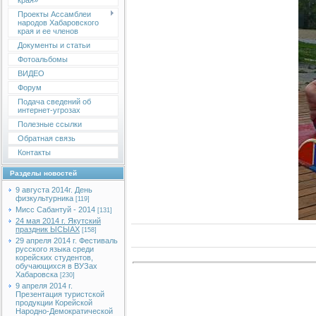
края»
Проекты Ассамблеи
народов Хабаровского
края и ее членов
Документы и статьи
Фотоальбомы
ВИДЕО
Форум
Подача сведений об
интернет-угрозах
Полезные ссылки
Обратная связь
Контакты
Разделы новостей
9 августа 2014г. День
физкультурника
[119]
Мисс Сабантуй - 2014
[131]
24 мая 2014 г. Якутский
праздник ЫСЫАХ
[158]
29 апреля 2014 г. Фестиваль
русского языка среди
корейских студентов,
обучающихся в ВУЗах
Хабаровска
[230]
9 апреля 2014 г.
Презентация туристской
продукции Корейской
Народно-Демократической