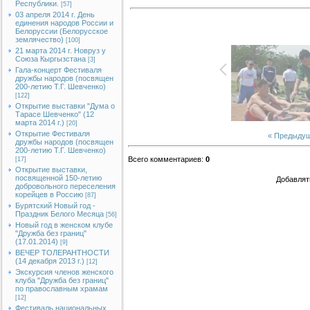
Республики.
[57]
03 апреля 2014 г. День
единения народов России и
Белоруссии (Белорусское
землячество)
[100]
21 марта 2014 г. Новруз у
Союза Кыргызстана
[3]
Гала-концерт Фестиваля
дружбы народов (посвящен
200-летию Т.Г. Шевченко)
[122]
Открытие выставки "Дума о
Тарасе Шевченко" (12
марта 2014 г.)
[20]
Открытие Фестиваля
« Предыду
дружбы народов (посвящен
200-летию Т.Г. Шевченко)
Всего комментариев
:
0
[17]
Открытие выставки,
посвященной 150-летию
Добавлят
добровольного переселения
корейцев в Россию
[87]
Бурятский Новый год -
Праздник Белого Месяца
[56]
Новый год в женском клубе
"Дружба без границ"
(17.01.2014)
[9]
ВЕЧЕР ТОЛЕРАНТНОСТИ
(14 декабря 2013 г.)
[12]
Экскурсия членов женского
клуба "Дружба без границ"
по православным храмам
[12]
Фестиваль национальных