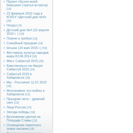
Проект «Кухня моей
бабушки» (третья встреча)
[14]
23 февраля 2015 года в
КГКОУ «Детский дом №4»
[16]
Нооруз
[5]
Детский дом №4 (16 апреля
2015 г. )
[19]
Помню и требую
[14]
Семейный праздник
[19]
Ысыах (24 мая 2015 г.)
[52]
Фестиваль культур народов
мира 03.06.2014
[18]
Мисс Сабантуй 2015
[28]
Комсомольск-на-Амуре
Сабантуй 2015
[24]
Сабантуй 2015 в
Хабаровске
[29]
Мы - Россияне! 11.07.2015
[19]
Молчаливое эхо войны в
Хабаровске
[13]
Праздник лета – древний
свет
[15]
Лица России
[15]
Звезда победы
[18]
Возложение цветов на
Площади Славы
[13]
Освящение памятного
знака-часовни
[19]