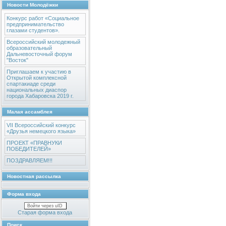
Новости Молодёжки
Конкурс работ «Социальное
предпринимательство
глазами студентов».
Всероссийский молодежный
образовательный
Дальневосточный форум
"Восток"
Приглашаем к участию в
Открытой комплексной
спартакиаде среди
национальных диаспор
города Хабаровска 2019 г.
Малая ассамблея
VII Всероссийский конкурс
«Друзья немецкого языка»
ПРОЕКТ «ПРАВНУКИ
ПОБЕДИТЕЛЕЙ»
ПОЗДРАВЛЯЕМ!!!
Новостная рассылка
Форма входа
Войти через uID
Старая форма входа
Поиск