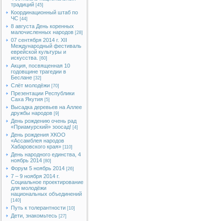
традиций
[45]
Координационный штаб по
ЧС
[44]
8 августа День коренных
малочисленных народов
[28]
07 сентября 2014 г. XII
Международный фестиваль
еврейской культуры и
искусства.
[60]
Акция, посвященная 10
годовщине трагедии в
Беслане
[32]
Слёт молодёжи
[70]
Презентации Республики
Саха Якутия
[5]
Высадка деревьев на Аллее
дружбы народов
[9]
День рождению очень рад
«Приамурский» зоосад!
[4]
День рождения ХКОО
«Ассамблея народов
Хабаровского края»
[110]
День народного единства, 4
ноябрь 2014
[80]
Форум 5 ноябрь 2014
[26]
7 – 9 ноября 2014 г.
Социальное проектирование
для молодёжи
национальных объединений
[140]
Путь к толерантности
[10]
Дети, знакомьтесь
[27]