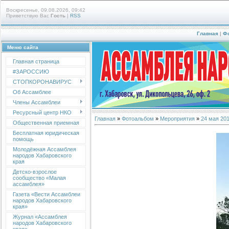
Воскресенье, 09.08.2026, 09:42
Приветствую Вас
Гость
|
RSS
Главная
|
Ф
Меню сайта
Главная страница
#ЗАРОССИЮ
СТОПКОРОНАВИРУС
Об Ассамблее
Члены Ассамблеи
Ресурсный центр НКО
Главная
»
Фотоальбом
»
Мероприятия
»
24 мая 20
Общественная приемная
Бесплатная юридическая
помощь
Молодёжная Ассамблея
народов Хабаровского
края
Детско-взрослое
сообщество «Малая
ассамблея»
Газета «Вести Ассамблеи
народов Хабаровского
края»
Журнал «Ассамблея
народов Хабаровского