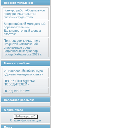
Новости Молодёжки
Конкурс работ «Социальное
предпринимательство
глазами студентов».
Всероссийский молодежный
образовательный
Дальневосточный форум
"Восток"
Приглашаем к участию в
Открытой комплексной
спартакиаде среди
национальных диаспор
города Хабаровска 2019 г.
Малая ассамблея
VII Всероссийский конкурс
«Друзья немецкого языка»
ПРОЕКТ «ПРАВНУКИ
ПОБЕДИТЕЛЕЙ»
ПОЗДРАВЛЯЕМ!!!
Новостная рассылка
Форма входа
Войти через uID
Старая форма входа
Поиск