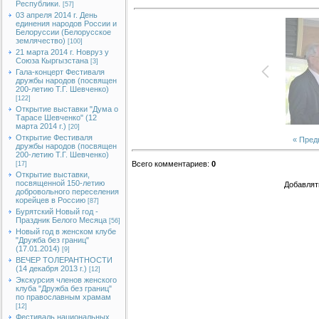
Республики.
[57]
03 апреля 2014 г. День
единения народов России и
Белоруссии (Белорусское
землячество)
[100]
21 марта 2014 г. Новруз у
Союза Кыргызстана
[3]
Гала-концерт Фестиваля
дружбы народов (посвящен
200-летию Т.Г. Шевченко)
[122]
Открытие выставки "Дума о
Тарасе Шевченко" (12
марта 2014 г.)
[20]
Открытие Фестиваля
« Пре
дружбы народов (посвящен
200-летию Т.Г. Шевченко)
Всего комментариев
:
0
[17]
Открытие выставки,
посвященной 150-летию
Добавлят
добровольного переселения
корейцев в Россию
[87]
Бурятский Новый год -
Праздник Белого Месяца
[56]
Новый год в женском клубе
"Дружба без границ"
(17.01.2014)
[9]
ВЕЧЕР ТОЛЕРАНТНОСТИ
(14 декабря 2013 г.)
[12]
Экскурсия членов женского
клуба "Дружба без границ"
по православным храмам
[12]
Фестиваль национальных