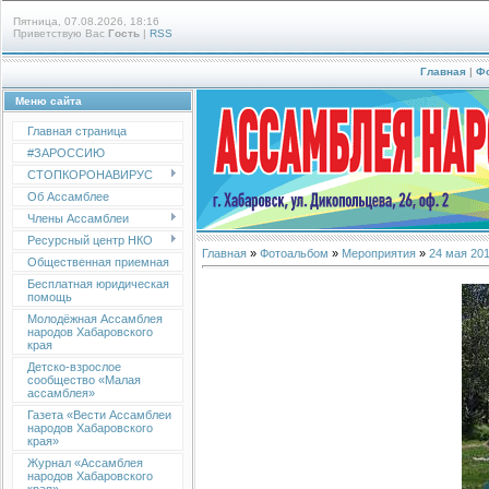
Пятница, 07.08.2026, 18:16
Приветствую Вас
Гость
|
RSS
Главная
|
Ф
Меню сайта
Главная страница
#ЗАРОССИЮ
СТОПКОРОНАВИРУС
Об Ассамблее
Члены Ассамблеи
Ресурсный центр НКО
Главная
»
Фотоальбом
»
Мероприятия
»
24 мая 20
Общественная приемная
Бесплатная юридическая
помощь
Молодёжная Ассамблея
народов Хабаровского
края
Детско-взрослое
сообщество «Малая
ассамблея»
Газета «Вести Ассамблеи
народов Хабаровского
края»
Журнал «Ассамблея
народов Хабаровского