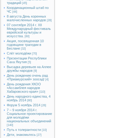
традиций
[45]
Координационный штаб по
ЧС
[44]
8 августа День коренных
малочисленных народов
[28]
07 сентября 2014 г. XII
Международный фестиваль
еврейской культуры и
искусства.
[60]
Акция, посвященная 10
годовщине трагедии в
Беслане
[32]
Слёт молодёжи
[70]
Презентации Республики
Саха Якутия
[5]
Высадка деревьев на Аллее
дружбы народов
[9]
День рождению очень рад
«Приамурский» зоосад!
[4]
День рождения ХКОО
«Ассамблея народов
Хабаровского края»
[110]
День народного единства, 4
ноябрь 2014
[80]
Форум 5 ноябрь 2014
[26]
7 – 9 ноября 2014 г.
Социальное проектирование
для молодёжи
национальных объединений
[140]
Путь к толерантности
[10]
Дети, знакомьтесь
[27]