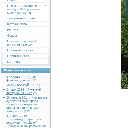
края»
Проекты Ассамблеи
народов Хабаровского
края и ее членов
Документы и статьи
Фотоальбомы
ВИДЕО
Форум
Подача сведений об
интернет-угрозах
Полезные ссылки
Обратная связь
Контакты
Разделы новостей
9 августа 2014г. День
физкультурника
[119]
Мисс Сабантуй - 2014
[131]
24 мая 2014 г. Якутский
праздник ЫСЫАХ
[158]
29 апреля 2014 г. Фестиваль
русского языка среди
корейских студентов,
обучающихся в ВУЗах
Хабаровска
[230]
9 апреля 2014 г.
Презентация туристской
продукции Корейской
Народно-Демократической