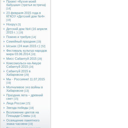
Проект «Кухня моей
бабушки» (третья встреча)
[14]
23 февраля 2015 года в
КГКОУ «Детский дом №4»
[16]
Нооруз
[5]
Детский дом №4 (16 апреля
2015 г. )
[19]
Помню и требую
[14]
Семейный праздник
[19]
Ысыах (24 мая 2015 г.)
[52]
Фестиваль культур народов
мира 03.06.2014
[18]
Мисс Сабантуй 2015
[28]
Комсомольск-на-Амуре
Сабантуй 2015
[24]
Сабантуй 2015 в
Хабаровске
[29]
Мы - Россияне! 11.07.2015
[19]
Молчаливое эхо войны в
Хабаровске
[13]
Праздник лета – древний
свет
[15]
Лица России
[15]
Звезда победы
[18]
Возложение цветов на
Площади Славы
[13]
Освящение памятного
знака-часовни
[19]