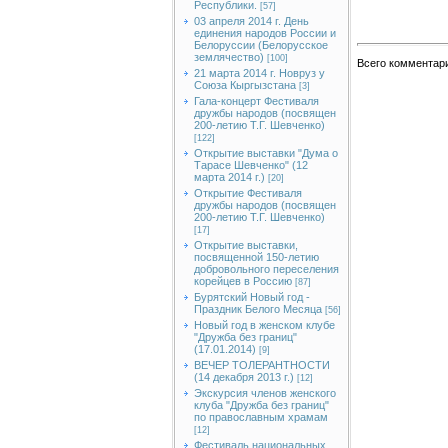
Республики.
[57]
03 апреля 2014 г. День
единения народов России и
Белоруссии (Белорусское
землячество)
[100]
Всего комментар
21 марта 2014 г. Новруз у
Союза Кыргызстана
[3]
Гала-концерт Фестиваля
дружбы народов (посвящен
200-летию Т.Г. Шевченко)
[122]
Открытие выставки "Дума о
Тарасе Шевченко" (12
марта 2014 г.)
[20]
Открытие Фестиваля
дружбы народов (посвящен
200-летию Т.Г. Шевченко)
[17]
Открытие выставки,
посвященной 150-летию
добровольного переселения
корейцев в Россию
[87]
Бурятский Новый год -
Праздник Белого Месяца
[56]
Новый год в женском клубе
"Дружба без границ"
(17.01.2014)
[9]
ВЕЧЕР ТОЛЕРАНТНОСТИ
(14 декабря 2013 г.)
[12]
Экскурсия членов женского
клуба "Дружба без границ"
по православным храмам
[12]
Фестиваль национальных