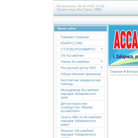
Воскресенье, 09.08.2026, 21:09
Приветствую Вас
Гость
|
RSS
Меню сайта
Главная страница
#ЗАРОССИЮ
СТОПКОРОНАВИРУС
Об Ассамблее
Члены Ассамблеи
Ресурсный центр НКО
Главная
»
Фотоал
Общественная приемная
Бесплатная юридическая
помощь
Молодёжная Ассамблея
народов Хабаровского
края
Детско-взрослое
сообщество «Малая
ассамблея»
Газета «Вести Ассамблеи
народов Хабаровского
края»
Журнал «Ассамблея
народов Хабаровского