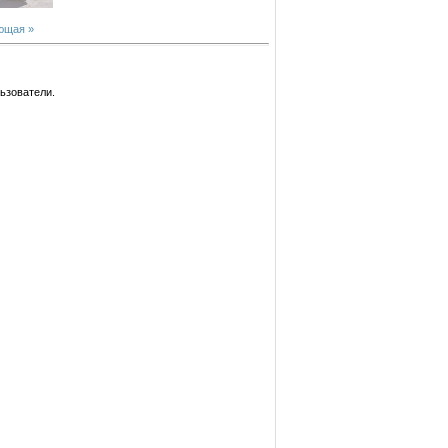
ющая »
ьзователи.