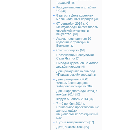
традиций
[45]
Координационный штаб по
ЧС
[44]
8 августа День коренных
малочисленных народов
[28]
07 сентября 2014 г. XII
Международный фестиваль
еврейской культуры и
искусства.
[60]
Акция, посвященная 10
годовщине трагедии в
Беслане
[32]
Слёт молодёжи
[70]
Презентации Республики
Саха Якутия
[5]
Высадка деревьев на Аллее
дружбы народов
[9]
День рождению очень рад
«Приамурский» зоосад!
[4]
День рождения ХКОО
«Ассамблея народов
Хабаровского края»
[110]
День народного единства, 4
ноябрь 2014
[80]
Форум 5 ноябрь 2014
[26]
7 – 9 ноября 2014 г.
Социальное проектирование
для молодёжи
национальных объединений
[140]
Путь к толерантности
[10]
Дети, знакомьтесь
[27]