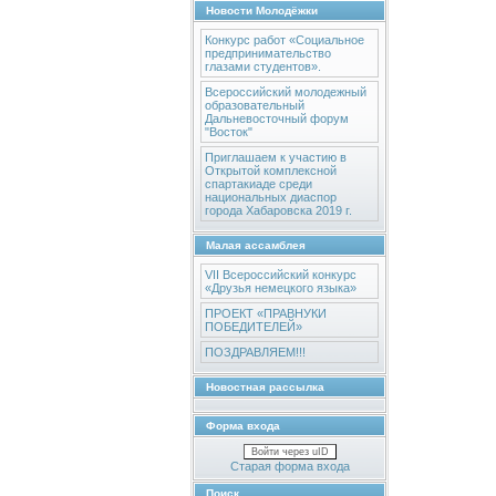
Новости Молодёжки
Конкурс работ «Социальное
предпринимательство
глазами студентов».
Всероссийский молодежный
образовательный
Дальневосточный форум
"Восток"
Приглашаем к участию в
Открытой комплексной
спартакиаде среди
национальных диаспор
города Хабаровска 2019 г.
Малая ассамблея
VII Всероссийский конкурс
«Друзья немецкого языка»
ПРОЕКТ «ПРАВНУКИ
ПОБЕДИТЕЛЕЙ»
ПОЗДРАВЛЯЕМ!!!
Новостная рассылка
Форма входа
Войти через uID
Старая форма входа
Поиск