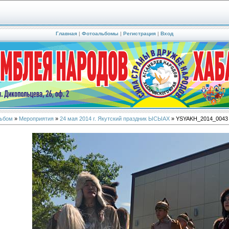
Главная
|
Фотоальбомы
|
Регистрация
|
Вход
ьбом
»
Мероприятия
»
24 мая 2014 г. Якутский праздник ЫСЫАХ
» YSYAKH_2014_0043