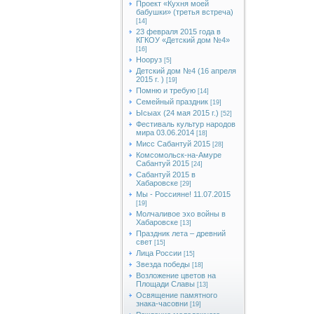
Проект «Кухня моей
бабушки» (третья встреча)
[14]
23 февраля 2015 года в
КГКОУ «Детский дом №4»
[16]
Нооруз
[5]
Детский дом №4 (16 апреля
2015 г. )
[19]
Помню и требую
[14]
Семейный праздник
[19]
Ысыах (24 мая 2015 г.)
[52]
Фестиваль культур народов
мира 03.06.2014
[18]
Мисс Сабантуй 2015
[28]
Комсомольск-на-Амуре
Сабантуй 2015
[24]
Сабантуй 2015 в
Хабаровске
[29]
Мы - Россияне! 11.07.2015
[19]
Молчаливое эхо войны в
Хабаровске
[13]
Праздник лета – древний
свет
[15]
Лица России
[15]
Звезда победы
[18]
Возложение цветов на
Площади Славы
[13]
Освящение памятного
знака-часовни
[19]