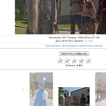
Просмотров
: 682 |
Размеры
: 1600x1067px/337.7Kb
Дата
: 06.06.2014 |
Добавил
:
vic_andr
Просмотреть фотографию в реальном размере
Рейтинг
:
0.0
/
0