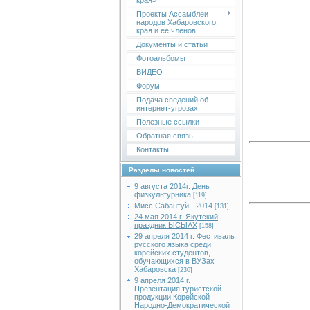
края»
Проекты Ассамблеи
народов Хабаровского
края и ее членов
Документы и статьи
Фотоальбомы
ВИДЕО
Форум
Подача сведений об
интернет-угрозах
Полезные ссылки
Обратная связь
Контакты
Разделы новостей
9 августа 2014г. День
физкультурника
[119]
Мисс Сабантуй - 2014
[131]
24 мая 2014 г. Якутский
праздник ЫСЫАХ
[158]
29 апреля 2014 г. Фестиваль
русского языка среди
корейских студентов,
обучающихся в ВУЗах
Хабаровска
[230]
9 апреля 2014 г.
Презентация туристской
продукции Корейской
Народно-Демократической