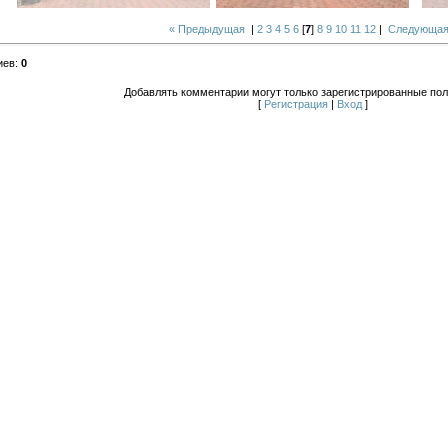
« Предыдущая
|
2
3
4
5
6
[
7
]
8
9
10
11
12
|
Следующая
иев
:
0
Добавлять комментарии могут только зарегистрированные пол
[
Регистрация
|
Вход
]