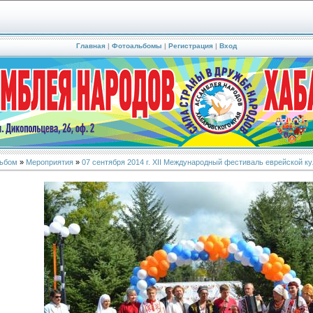
Главная
|
Фотоальбомы
|
Регистрация
|
Вход
ьбом
»
Мероприятия
»
07 сентября 2014 г. XII Международный фестиваль еврейской ку