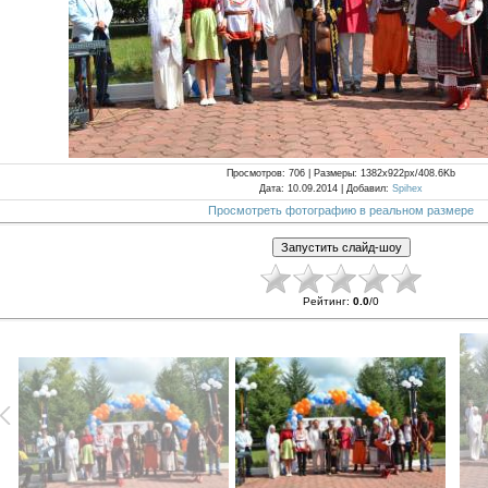
Просмотров
: 706 |
Размеры
: 1382x922px/408.6Kb
Дата
: 10.09.2014 |
Добавил
:
Spihex
Просмотреть фотографию в реальном размере
Рейтинг
:
0.0
/
0