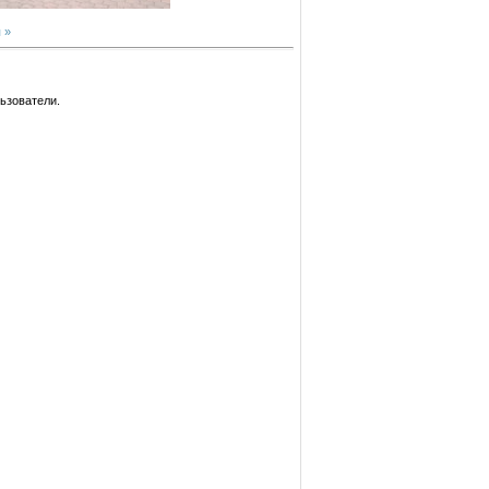
 »
ьзователи.