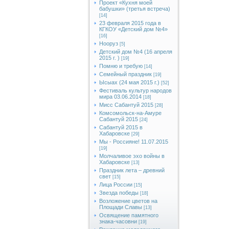
Проект «Кухня моей
бабушки» (третья встреча)
[14]
23 февраля 2015 года в
КГКОУ «Детский дом №4»
[16]
Нооруз
[5]
Детский дом №4 (16 апреля
2015 г. )
[19]
Помню и требую
[14]
Семейный праздник
[19]
Ысыах (24 мая 2015 г.)
[52]
Фестиваль культур народов
мира 03.06.2014
[18]
Мисс Сабантуй 2015
[28]
Комсомольск-на-Амуре
Сабантуй 2015
[24]
Сабантуй 2015 в
Хабаровске
[29]
Мы - Россияне! 11.07.2015
[19]
Молчаливое эхо войны в
Хабаровске
[13]
Праздник лета – древний
свет
[15]
Лица России
[15]
Звезда победы
[18]
Возложение цветов на
Площади Славы
[13]
Освящение памятного
знака-часовни
[19]