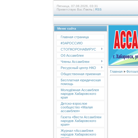
Пятница, 07.08.2026, 03:31
Приветствую Вас
Гость
|
RSS
Меню сайта
Главная страница
#ЗАРОССИЮ
СТОПКОРОНАВИРУС
Об Ассамблее
Члены Ассамблеи
Ресурсный центр НКО
Главная
»
Фотоал
Общественная приемная
Бесплатная юридическая
помощь
Молодёжная Ассамблея
народов Хабаровского
края
Детско-взрослое
сообщество «Малая
ассамблея»
Газета «Вести Ассамблеи
народов Хабаровского
края»
Журнал «Ассамблея
народов Хабаровского