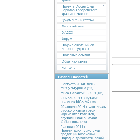
края»
Проекты Ассамблеи
народов Хабаровского
края и ее членов
Документы и статьи
Фотоальбомы
ВИДЕО
Форум
Подача сведений об
интернет-угрозах
Полезные ссылки
Обратная связь
Контакты
Разделы новостей
9 августа 2014г. День
физкультурника
[119]
Мисс Сабантуй - 2014
[131]
24 мая 2014 г. Якутский
праздник ЫСЫАХ
[158]
29 апреля 2014 г. Фестиваль
русского языка среди
корейских студентов,
обучающихся в ВУЗах
Хабаровска
[230]
9 апреля 2014 г.
Презентация туристской
продукции Корейской
Народно-Демократической