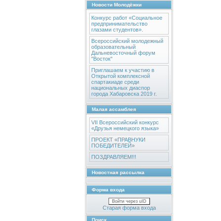
Новости Молодёжки
Конкурс работ «Социальное
предпринимательство
глазами студентов».
Всероссийский молодежный
образовательный
Дальневосточный форум
"Восток"
Приглашаем к участию в
Открытой комплексной
спартакиаде среди
национальных диаспор
города Хабаровска 2019 г.
Малая ассамблея
VII Всероссийский конкурс
«Друзья немецкого языка»
ПРОЕКТ «ПРАВНУКИ
ПОБЕДИТЕЛЕЙ»
ПОЗДРАВЛЯЕМ!!!
Новостная рассылка
Форма входа
Войти через uID
Старая форма входа
Поиск