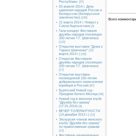
Республики.
[57]
03 апреля 2014 г. День
единения народов России и
Белоруссии (Белорусское
землячество)
[100]
Всего комментар
21 марта 2014 г. Новруз у
Союза Кыргызстана
[3]
Гала-концерт Фестиваля
дружбы народов (посвящен
200-летию Т.Г. Шевченко)
[122]
Открытие выставки "Дума о
Тарасе Шевченко" (12
марта 2014 г.)
[20]
Открытие Фестиваля
дружбы народов (посвящен
200-летию Т.Г. Шевченко)
[17]
Открытие выставки,
посвященной 150-летию
добровольного переселения
корейцев в Россию
[87]
Бурятский Новый год -
Праздник Белого Месяца
[56]
Новый год в женском клубе
"Дружба без границ"
(17.01.2014)
[9]
ВЕЧЕР ТОЛЕРАНТНОСТИ
(14 декабря 2013 г.)
[12]
Экскурсия членов женского
клуба "Дружба без границ"
по православным храмам
[12]
Фестиваль национальных