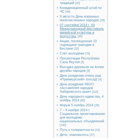
традиций
[45]
Координационный штаб по
ЧС
[44]
8 августа День коренных
малочисленных народов
[28]
07 сентября 2014 г. XII
Международный фестиваль
еврейской культуры и
искусства.
[60]
Акция, посвященная 10
годовщине трагедии в
Беслане
[32]
Слёт молодёжи
[70]
Презентации Республики
Саха Якутия
[5]
Высадка деревьев на Аллее
дружбы народов
[9]
День рождению очень рад
«Приамурский» зоосад!
[4]
День рождения ХКОО
«Ассамблея народов
Хабаровского края»
[110]
День народного единства, 4
ноябрь 2014
[80]
Форум 5 ноябрь 2014
[26]
7 – 9 ноября 2014 г.
Социальное проектирование
для молодёжи
национальных объединений
[140]
Путь к толерантности
[10]
Дети, знакомьтесь
[27]