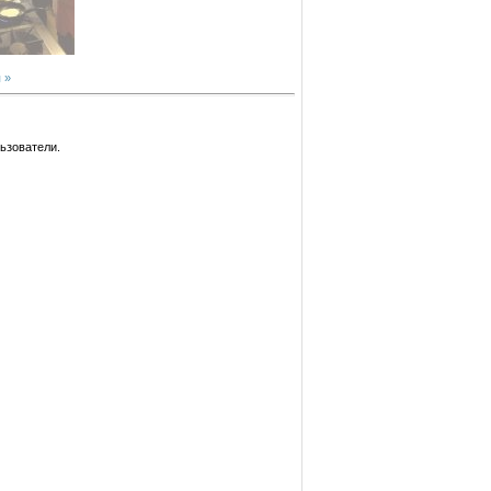
 »
ьзователи.