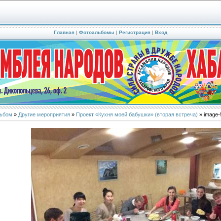
Главная
|
Фотоальбомы
|
Регистрация
|
Вход
ьбом
»
Другие мероприятия
»
Проект «Кухня моей бабушки» (вторая встреча)
» image-