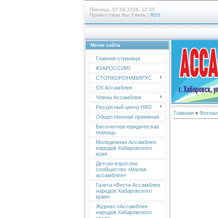
Пятница, 07.08.2026, 12:35
Приветствую Вас
Гость
|
RSS
Меню сайта
Главная страница
#ЗАРОССИЮ
СТОПКОРОНАВИРУС
Об Ассамблее
Члены Ассамблеи
Ресурсный центр НКО
Главная
»
Фотоал
Общественная приемная
Бесплатная юридическая
помощь
Молодёжная Ассамблея
народов Хабаровского
края
Детско-взрослое
сообщество «Малая
ассамблея»
Газета «Вести Ассамблеи
народов Хабаровского
края»
Журнал «Ассамблея
народов Хабаровского