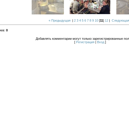
« Предыдущая
|
2
3
4
5
6
7
8
9
10
[
11
]
12
|
Следующая
иев
:
0
Добавлять комментарии могут только зарегистрированные пол
[
Регистрация
|
Вход
]