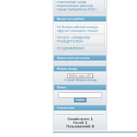
спартакиаде среди
национальных диаспор
города Хабаровска 2019 г.
Малая ассамблея
VII Всероссийский конкурс
«Друзья немецкого языка»
ПРОЕКТ «ПРАВНУКИ
ПОБЕДИТЕЛЕЙ»
ПОЗДРАВЛЯЕМ!!!
Новостная рассылка
Форма входа
Войти через uID
Старая форма входа
Поиск
Статистика
Онлайн всего:
1
Гостей:
1
Пользователей:
0