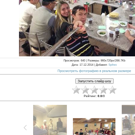
Просмотров
: 640 |
Размеры
: 960x720px/266.7Kb
Дата
: 17.12.2014 |
Добавил
:
Spihex
Просмотреть фотографию в реальном размере
Рейтинг
:
0.0
/
0