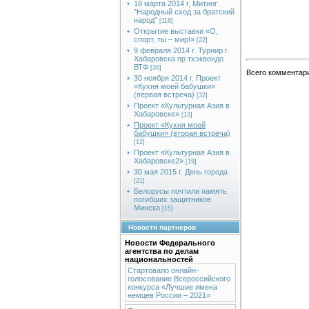
18 марта 2014 г, Митинг
"Народный сход за братский
народ"
[118]
Открытие выставки «О,
спорт, ты – мир!»
[22]
9 февраля 2014 г. Турнир г.
Хабаровска пр тхэквондо
ВТФ
[30]
Всего комментар
30 ноября 2014 г. Проект
«Кухня моей бабушки»
(первая встреча)
[32]
Проект «Культурная Азия в
Хабаровске»
[13]
Проект «Кухня моей
бабушки» (вторая встреча)
[12]
Проект «Культурная Азия в
Хабаровске2»
[19]
30 мая 2015 г. День города
[21]
Белорусы почтили память
погибших защитников
Минска
[15]
Новости партнеров
Новости Федерального
агентства по делам
национальностей
Стартовало онлайн-
голосование Всероссийского
конкурса «Лучшие имена
немцев России – 2021»