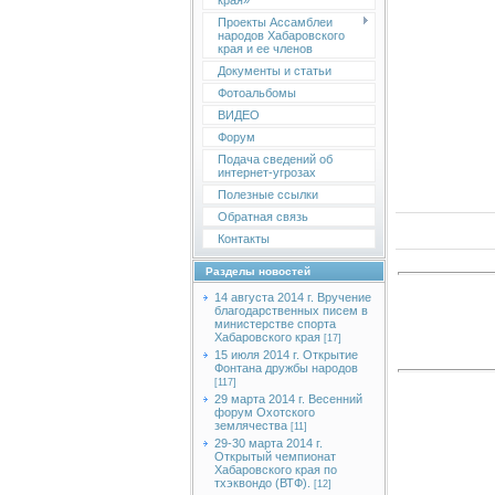
края»
Проекты Ассамблеи
народов Хабаровского
края и ее членов
Документы и статьи
Фотоальбомы
ВИДЕО
Форум
Подача сведений об
интернет-угрозах
Полезные ссылки
Обратная связь
Контакты
Разделы новостей
14 августа 2014 г. Вручение
благодарственных писем в
министерстве спорта
Хабаровского края
[17]
15 июля 2014 г. Открытие
Фонтана дружбы народов
[117]
29 марта 2014 г. Весенний
форум Охотского
землячества
[11]
29-30 марта 2014 г.
Открытый чемпионат
Хабаровского края по
тхэквондо (ВТФ).
[12]