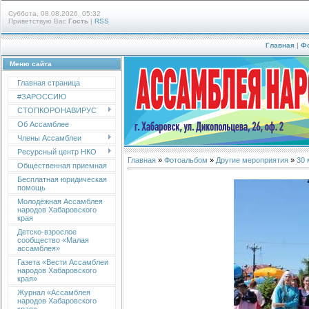
Суббота, 08.08.2026, 05:32
Приветствую Вас
Гость
|
RSS
Главная
|
Ф
Меню сайта
Главная страница
#ЗАРОССИЮ
СТОПКОРОНАВИРУС
Об Ассамблее
Члены Ассамблеи
Ресурсный центр НКО
Главная
»
Фотоальбом
»
Другие мероприятия
»
30 
Общественная приемная
Бесплатная юридическая
помощь
Молодёжная Ассамблея
народов Хабаровского
края
Детско-взрослое
сообщество «Малая
ассамблея»
Газета «Вести Ассамблеи
народов Хабаровского
края»
Журнал «Ассамблея
народов Хабаровского