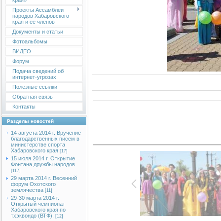
края»
Проекты Ассамблеи
народов Хабаровского
края и ее членов
Документы и статьи
Фотоальбомы
ВИДЕО
Форум
Подача сведений об
интернет-угрозах
Полезные ссылки
Обратная связь
Контакты
Разделы новостей
14 августа 2014 г. Вручение
благодарственных писем в
министерстве спорта
Хабаровского края
[17]
15 июля 2014 г. Открытие
Фонтана дружбы народов
[117]
29 марта 2014 г. Весенний
форум Охотского
землячества
[11]
29-30 марта 2014 г.
Открытый чемпионат
Хабаровского края по
тхэквондо (ВТФ).
[12]