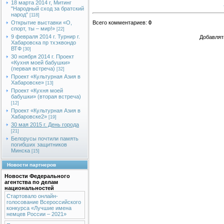
18 марта 2014 г, Митинг
"Народный сход за братский
народ"
[118]
Открытие выставки «О,
Всего комментариев
:
0
спорт, ты – мир!»
[22]
9 февраля 2014 г. Турнир г.
Добавлят
Хабаровска пр тхэквондо
ВТФ
[30]
30 ноября 2014 г. Проект
«Кухня моей бабушки»
(первая встреча)
[32]
Проект «Культурная Азия в
Хабаровске»
[13]
Проект «Кухня моей
бабушки» (вторая встреча)
[12]
Проект «Культурная Азия в
Хабаровске2»
[19]
30 мая 2015 г. День города
[21]
Белорусы почтили память
погибших защитников
Минска
[15]
Новости партнеров
Новости Федерального
агентства по делам
национальностей
Стартовало онлайн-
голосование Всероссийского
конкурса «Лучшие имена
немцев России – 2021»