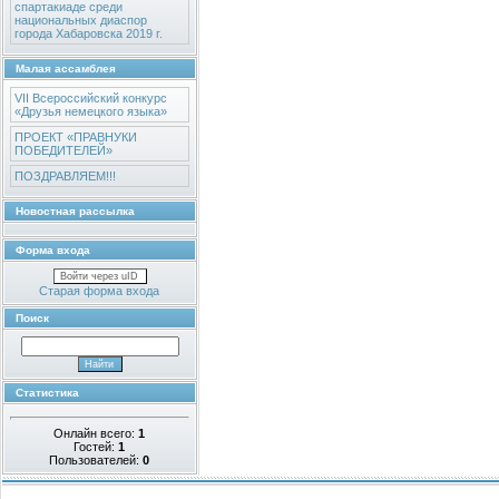
спартакиаде среди
национальных диаспор
города Хабаровска 2019 г.
Малая ассамблея
VII Всероссийский конкурс
«Друзья немецкого языка»
ПРОЕКТ «ПРАВНУКИ
ПОБЕДИТЕЛЕЙ»
ПОЗДРАВЛЯЕМ!!!
Новостная рассылка
Форма входа
Войти через uID
Старая форма входа
Поиск
Статистика
Онлайн всего:
1
Гостей:
1
Пользователей:
0