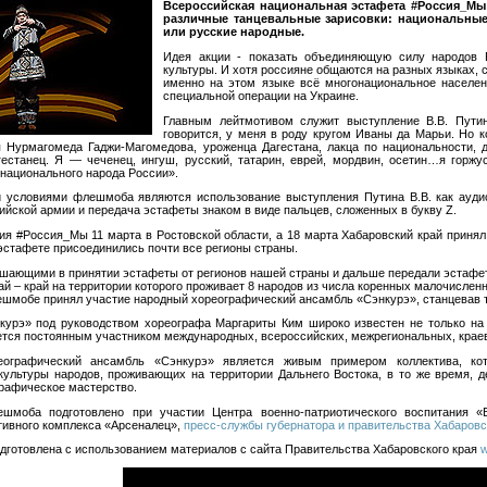
Всероссийская национальная эстафета #Россия_Мы
различные танцевальные зарисовки: национальные 
или русские народные.
Идея акции - показать объединяющую силу народов Р
культуры. И хотя россияне общаются на разных языках, 
именно на этом языке всё многонациональное населен
специальной операции на Украине.
Главным лейтмотивом служит выступление В.В. Путина
говорится, у меня в роду кругом Иваны да Марьи. Но к
 Нурмагомеда Гаджи-Магомедова, уроженца Дагестана, лакца по национальности, 
естанец. Я — чеченец, ингуш, русский, татарин, еврей, мордвин, осетин…я горжус
онационального народа России».
 условиями флешмоба являются использование выступления Путина В.В. как ауди
ийской армии и передача эстафеты знаком в виде пальцев, сложенных в букву Z.
ия #Россия_Мы 11 марта в Ростовской области, а 18 марта Хабаровский край принял
 эстафете присоединились почти все регионы страны.
шающими в принятии эстафеты от регионов нашей страны и дальше передали эстафе
ай – край на территории которого проживает 8 народов из числа коренных малочислен
шмобе принял участие народный хореографический ансамбль «Сэнкурэ», станцевав 
урэ» под руководством хореографа Маргариты Ким широко известен не только на т
тся постоянным участником международных, всероссийских, межрегиональных, краев
еографический ансамбль «Сэнкурэ» является живым примером коллектива, ко
культуры народов, проживающих на территории Дальнего Востока, в то же время, д
рафическое мастерство.
шмоба подготовлено при участии Центра военно-патриотического воспитания «В
тивного комплекса «Арсеналец»,
пресс-службы губернатора и правительства Хабаровс
готовлена с использованием материалов с сайта Правительства Хабаровского края
w