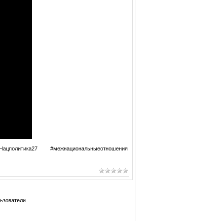
итика27 #межнациональныеотношения
ьзователи.