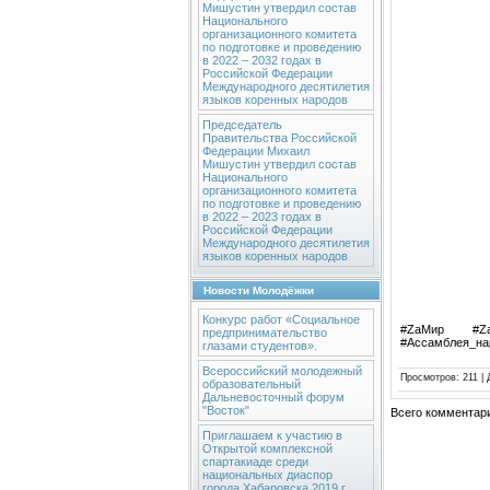
Мишустин утвердил состав
Национального
организационного комитета
по подготовке и проведению
в 2022 – 2032 годах в
Российской Федерации
Международного десятилетия
языков коренных народов
Председатель
Правительства Российской
Федерации Михаил
Мишустин утвердил состав
Национального
организационного комитета
по подготовке и проведению
в 2022 – 2023 годах в
Российской Федерации
Международного десятилетия
языков коренных народов
Новости Молодёжки
Конкурс работ «Социальное
#ZaМир #Za
предпринимательство
#Ассамблея_на
глазами студентов».
Всероссийский молодежный
Просмотров
:
211
|
образовательный
Дальневосточный форум
"Восток"
Всего комментар
Приглашаем к участию в
Открытой комплексной
спартакиаде среди
национальных диаспор
города Хабаровска 2019 г.