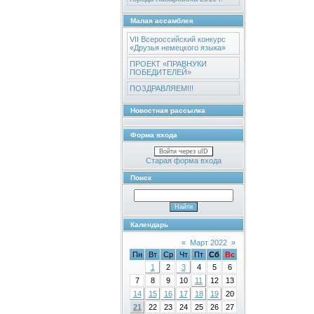
Малая ассамблея
VII Всероссийский конкурс
«Друзья немецкого языка»
ПРОЕКТ «ПРАВНУКИ
ПОБЕДИТЕЛЕЙ»
ПОЗДРАВЛЯЕМ!!!
Новостная рассылка
Форма входа
Войти через uID
Старая форма входа
Поиск
Календарь
«
Март 2022
»
Пн
Вт
Ср
Чт
Пт
Сб
Вс
1
2
3
4
5
6
7
8
9
10
11
12
13
14
15
16
17
18
19
20
21
22
23
24
25
26
27