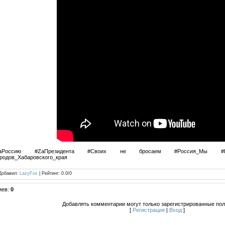
Россию #ZaПрезидента #Своих не бросаем #Россия_Мы #Нацпол
родов_Хабаровского_края
Добавил
:
LazyFox
|
Рейтинг
:
0.0
/
0
иев
:
0
Добавлять комментарии могут только зарегистрированные пол
[
Регистрация
|
Вход
]