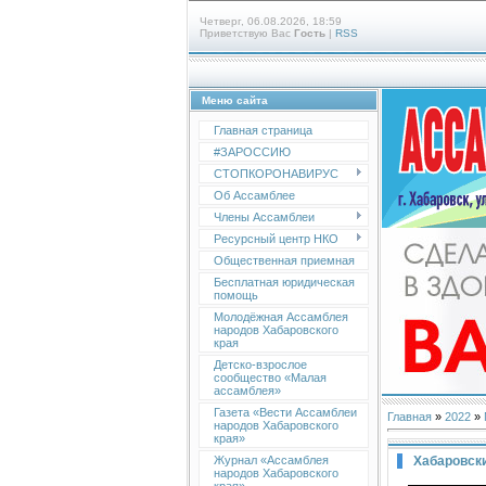
Четверг, 06.08.2026, 18:59
Приветствую Вас
Гость
|
RSS
Меню сайта
Главная страница
#ЗАРОССИЮ
СТОПКОРОНАВИРУС
Об Ассамблее
Члены Ассамблеи
Ресурсный центр НКО
Общественная приемная
Бесплатная юридическая
помощь
Молодёжная Ассамблея
народов Хабаровского
края
Детско-взрослое
сообщество «Малая
ассамблея»
Газета «Вести Ассамблеи
Главная
»
2022
»
народов Хабаровского
края»
Хабаровск
Журнал «Ассамблея
народов Хабаровского