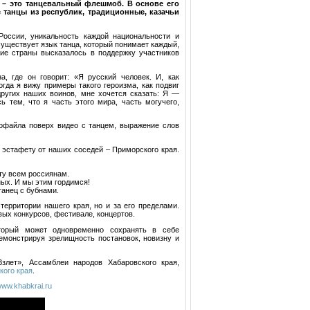
 – это танцевальный флешмоб. В основе его
танцы из республик, традиционные, казачьи
оссии, уникальность каждой национальности и
существует язык танца, который понимает каждый,
ие страны высказалось в поддержку участников
, где он говорит: «Я русский человек. И, как
огда я вижу примеры такого героизма, как подвиг
других наших воинов, мне хочется сказать: Я —
ь тем, что я часть этого мира, часть могучего,
офайла поверх видео с танцем, выражение слов
 эстафету от наших соседей – Приморского края.
ту всем россиянам.
ных. И мы этим гордимся!
танец с бубнами.
ерритории нашего края, но и за его пределами.
ых конкурсов, фестивале, концертов.
торый может одновременно сохранять в себе
емонстрируя зрелищность постановок, новизну и
злет», Ассамблеи народов Хабаровского края,
кого края
.
ww.khabkrai.ru