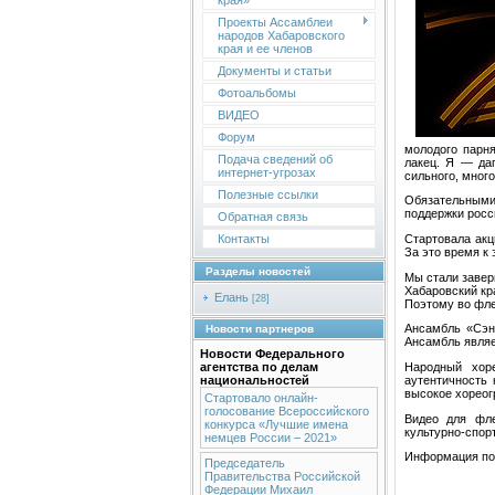
края»
Проекты Ассамблеи
народов Хабаровского
края и ее членов
Документы и статьи
Фотоальбомы
ВИДЕО
Форум
молодого парня
Подача сведений об
лакец. Я — даг
интернет-угрозах
сильного, мног
Полезные ссылки
Обязательными
поддержки росс
Обратная связь
Стартовала акц
Контакты
За это время к
Разделы новостей
Мы стали завер
Хабаровский кр
Елань
[28]
Поэтому во фле
Ансамбль «Сэнк
Новости партнеров
Ансамбль являе
Новости Федерального
Народный хор
агентства по делам
аутентичность 
национальностей
высокое хореог
Стартовало онлайн-
голосование Всероссийского
Видео для фле
конкурса «Лучшие имена
культурно-спор
немцев России – 2021»
Информация под
Председатель
Правительства Российской
Федерации Михаил