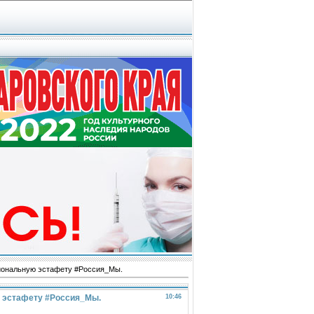
циональную эстафету #Россия_Мы.
ю эстафету #Россия_Мы.
10:46