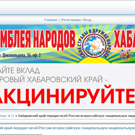
Главная
|
|
Регистрация
|
Вход
Март
»
21
» Хабаровский край передал всей России всероссийскую танцевальную на
ий край передал всей России всероссийскую танцевальную национальну