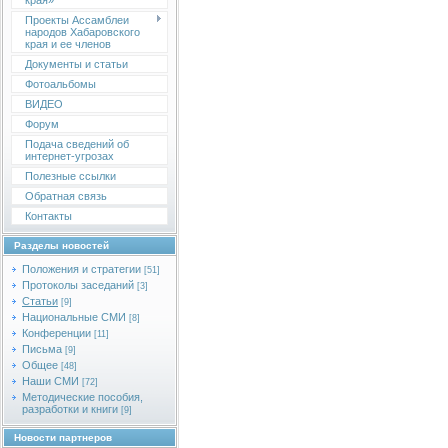
края»
Проекты Ассамблеи
народов Хабаровского
края и ее членов
Документы и статьи
Фотоальбомы
ВИДЕО
Форум
Подача сведений об
интернет-угрозах
Полезные ссылки
Обратная связь
Контакты
Разделы новостей
Положения и стратегии
[51]
Протоколы заседаний
[3]
Статьи
[9]
Национальные СМИ
[8]
Конференции
[11]
Письма
[9]
Общее
[48]
Наши СМИ
[72]
Методические пособия,
разработки и книги
[9]
Новости партнеров