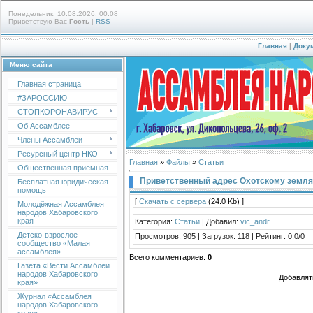
Понедельник, 10.08.2026, 00:08
Приветствую Вас
Гость
|
RSS
Главная
|
Доку
Меню сайта
Главная страница
#ЗАРОССИЮ
СТОПКОРОНАВИРУС
Об Ассамблее
Члены Ассамблеи
Ресурсный центр НКО
Главная
»
Файлы
»
Статьи
Общественная приемная
Приветственный адрес Охотскому земля
Бесплатная юридическая
помощь
[
Скачать с сервера
(24.0 Kb) ]
Молодёжная Ассамблея
народов Хабаровского
края
Категория
:
Статьи
|
Добавил
:
vic_andr
Детско-взрослое
Просмотров
:
905
|
Загрузок
:
118
|
Рейтинг
:
0.0
/
0
сообщество «Малая
ассамблея»
Всего комментариев
:
0
Газета «Вести Ассамблеи
народов Хабаровского
Добавлят
края»
Журнал «Ассамблея
народов Хабаровского