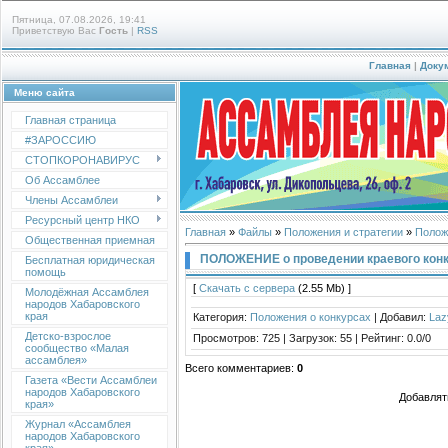
Пятница, 07.08.2026, 19:41
Приветствую Вас
Гость
|
RSS
Главная
|
Доку
Меню сайта
Главная страница
#ЗАРОССИЮ
СТОПКОРОНАВИРУС
Об Ассамблее
Члены Ассамблеи
Ресурсный центр НКО
Главная
»
Файлы
»
Положения и стратегии
»
Полож
Общественная приемная
ПОЛОЖЕНИЕ о проведении краевого конку
Бесплатная юридическая
помощь
[
Скачать с сервера
(2.55 Mb) ]
Молодёжная Ассамблея
народов Хабаровского
края
Категория
:
Положения о конкурсах
|
Добавил
:
Laz
Детско-взрослое
Просмотров
:
725
|
Загрузок
:
55
|
Рейтинг
:
0.0
/
0
сообщество «Малая
ассамблея»
Всего комментариев
:
0
Газета «Вести Ассамблеи
народов Хабаровского
Добавлят
края»
Журнал «Ассамблея
народов Хабаровского