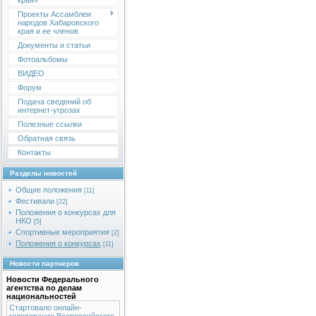
края»
Проекты Ассамблеи
народов Хабаровского
края и ее членов
Документы и статьи
Фотоальбомы
ВИДЕО
Форум
Подача сведений об
интернет-угрозах
Полезные ссылки
Обратная связь
Контакты
Разделы новостей
Общие положения
[11]
Фестивали
[22]
Положения о конкурсах для
НКО
[5]
Спортивные мероприятия
[2]
Положения о конкурсах
[11]
Новости партнеров
Новости Федерального
агентства по делам
национальностей
Стартовало онлайн-