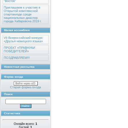
"Восток"
Приглашаем к участию в
Открытой комплексной
спартакиаде среди
национальных диаспор
города Хабаровска 2019 г.
Малая ассамблея
VII Всероссийский конкурс
«Друзья немецкого языка»
ПРОЕКТ «ПРАВНУКИ
ПОБЕДИТЕЛЕЙ»
ПОЗДРАВЛЯЕМ!!!
Новостная рассылка
Форма входа
Войти через uID
Старая форма входа
Поиск
Статистика
Онлайн всего:
1
Гостей:
1