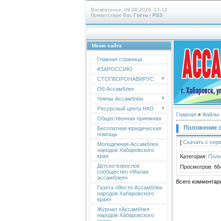
Воскресенье, 09.08.2026, 17:12
Приветствую Вас
Гость
|
RSS
Меню сайта
Главная страница
#ЗАРОССИЮ
СТОПКОРОНАВИРУС
Об Ассамблее
Члены Ассамблеи
Ресурсный центр НКО
Главная
»
Файлы
Общественная приемная
Положение о
Бесплатная юридическая
помощь
[
Скачать с сер
Молодёжная Ассамблея
народов Хабаровского
края
Категория
:
Поло
Детско-взрослое
Просмотров
:
66
сообщество «Малая
ассамблея»
Всего комментар
Газета «Вести Ассамблеи
народов Хабаровского
края»
Журнал «Ассамблея
народов Хабаровского