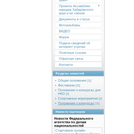
края»
Проекты Ассамблеи
народов Хабаровского
края и ее членов
Документы и статьи
Фотоальбомы
ВИДЕО
Форум
Подача сведений об
интернет-угрозах
Полезные ссылки
Обратная связь
Контакты
Разделы новостей
Общие положения
[11]
Фестивали
[22]
Положения о конкурсах для
НКО
[5]
Спортивные мероприятия
[2]
Положения о конкурсах
[11]
Новости партнеров
Новости Федерального
агентства по делам
национальностей
Стартовало онлайн-