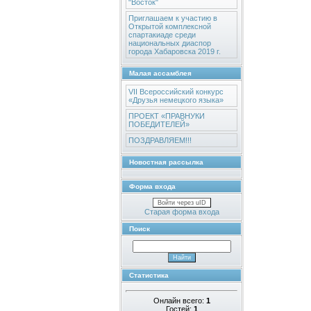
"Восток"
Приглашаем к участию в
Открытой комплексной
спартакиаде среди
национальных диаспор
города Хабаровска 2019 г.
Малая ассамблея
VII Всероссийский конкурс
«Друзья немецкого языка»
ПРОЕКТ «ПРАВНУКИ
ПОБЕДИТЕЛЕЙ»
ПОЗДРАВЛЯЕМ!!!
Новостная рассылка
Форма входа
Войти через uID
Старая форма входа
Поиск
Статистика
Онлайн всего:
1
Гостей:
1