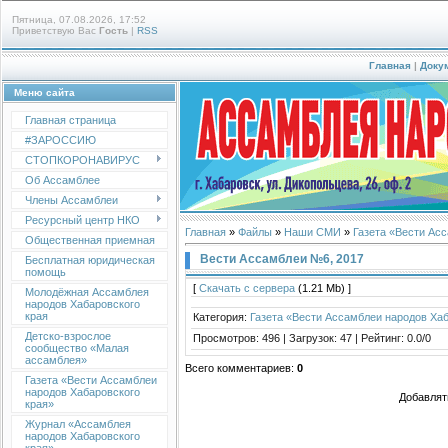
Пятница, 07.08.2026, 17:52
Приветствую Вас
Гость
|
RSS
Главная
|
Доку
Меню сайта
Главная страница
#ЗАРОССИЮ
СТОПКОРОНАВИРУС
Об Ассамблее
Члены Ассамблеи
Ресурсный центр НКО
Главная
»
Файлы
»
Наши СМИ
»
Газета «Вести Ас
Общественная приемная
Вести Ассамблеи №6, 2017
Бесплатная юридическая
помощь
[
Скачать с сервера
(1.21 Mb) ]
Молодёжная Ассамблея
народов Хабаровского
края
Категория
:
Газета «Вести Ассамблеи народов Хаб
Детско-взрослое
Просмотров
:
496
|
Загрузок
:
47
|
Рейтинг
:
0.0
/
0
сообщество «Малая
ассамблея»
Всего комментариев
:
0
Газета «Вести Ассамблеи
народов Хабаровского
Добавлят
края»
Журнал «Ассамблея
народов Хабаровского