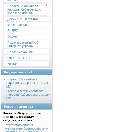
края»
Проекты Ассамблеи
народов Хабаровского
края и ее членов
Документы и статьи
Фотоальбомы
ВИДЕО
Форум
Подача сведений об
интернет-угрозах
Полезные ссылки
Обратная связь
Контакты
Разделы новостей
Журнал "Ассамблея
народов Хабаровского края"
[20]
Газета «Вести Ассамблеи
народов Хабаровского края»
[52]
Новости партнеров
Новости Федерального
агентства по делам
национальностей
Стартовало онлайн-
голосование Всероссийского