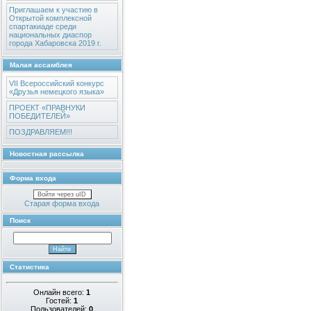
Приглашаем к участию в
Открытой комплексной
спартакиаде среди
национальных диаспор
города Хабаровска 2019 г.
Малая ассамблея
VII Всероссийский конкурс
«Друзья немецкого языка»
ПРОЕКТ «ПРАВНУКИ
ПОБЕДИТЕЛЕЙ»
ПОЗДРАВЛЯЕМ!!!
Новостная рассылка
Форма входа
Войти через uID
Старая форма входа
Поиск
Статистика
Онлайн всего:
1
Гостей:
1
Пользователей:
0