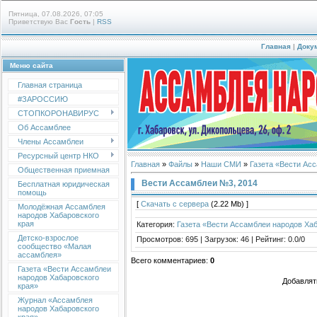
Пятница, 07.08.2026, 07:05
Приветствую Вас
Гость
|
RSS
Главная
|
Доку
Меню сайта
Главная страница
#ЗАРОССИЮ
СТОПКОРОНАВИРУС
Об Ассамблее
Члены Ассамблеи
Ресурсный центр НКО
Главная
»
Файлы
»
Наши СМИ
»
Газета «Вести Ас
Общественная приемная
Вести Ассамблеи №3, 2014
Бесплатная юридическая
помощь
[
Скачать с сервера
(2.22 Mb) ]
Молодёжная Ассамблея
народов Хабаровского
края
Категория
:
Газета «Вести Ассамблеи народов Хаб
Детско-взрослое
Просмотров
:
695
|
Загрузок
:
46
|
Рейтинг
:
0.0
/
0
сообщество «Малая
ассамблея»
Всего комментариев
:
0
Газета «Вести Ассамблеи
народов Хабаровского
Добавлят
края»
Журнал «Ассамблея
народов Хабаровского