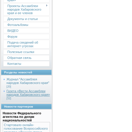
края»
Проекты Ассамблеи
народов Хабаровского
края и ее членов
Документы и статьи
Фотоальбомы
ВИДЕО
Форум
Подача сведений об
интернет-угрозах
Полезные ссылки
Обратная связь
Контакты
Разделы новостей
Журнал "Ассамблея
народов Хабаровского края"
[20]
Газета «Вести Ассамблеи
народов Хабаровского края»
[52]
Новости партнеров
Новости Федерального
агентства по делам
национальностей
Стартовало онлайн-
голосование Всероссийского