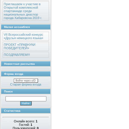
Приглашаем к участию в
Открытой комплексной
спартакиаде среди
национальных диаспор
города Хабаровска 2019 г.
Малая ассамблея
VII Всероссийский конкурс
«Друзья немецкого языка»
ПРОЕКТ «ПРАВНУКИ
ПОБЕДИТЕЛЕЙ»
ПОЗДРАВЛЯЕМ!!!
Новостная рассылка
Форма входа
Войти через uID
Старая форма входа
Поиск
Статистика
Онлайн всего:
1
Гостей:
1
Пользователей:
0