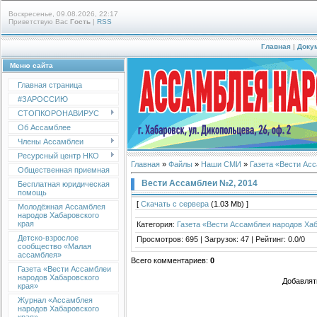
Воскресенье, 09.08.2026, 22:17
Приветствую Вас
Гость
|
RSS
Главная
|
Доку
Меню сайта
Главная страница
#ЗАРОССИЮ
СТОПКОРОНАВИРУС
Об Ассамблее
Члены Ассамблеи
Ресурсный центр НКО
Главная
»
Файлы
»
Наши СМИ
»
Газета «Вести Ас
Общественная приемная
Вести Ассамблеи №2, 2014
Бесплатная юридическая
помощь
[
Скачать с сервера
(1.03 Mb) ]
Молодёжная Ассамблея
народов Хабаровского
края
Категория
:
Газета «Вести Ассамблеи народов Хаб
Детско-взрослое
Просмотров
:
695
|
Загрузок
:
47
|
Рейтинг
:
0.0
/
0
сообщество «Малая
ассамблея»
Всего комментариев
:
0
Газета «Вести Ассамблеи
народов Хабаровского
Добавлят
края»
Журнал «Ассамблея
народов Хабаровского