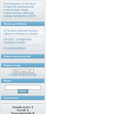
Приглашаем к участию в
Открытой комплексной
спартакиаде среди
национальных диаспор
города Хабаровска 2019 г.
Малая ассамблея
VII Всероссийский конкурс
«Друзья немецкого языка»
ПРОЕКТ «ПРАВНУКИ
ПОБЕДИТЕЛЕЙ»
ПОЗДРАВЛЯЕМ!!!
Новостная рассылка
Форма входа
Войти через uID
Старая форма входа
Поиск
Статистика
Онлайн всего:
1
Гостей:
1
Пользователей:
0