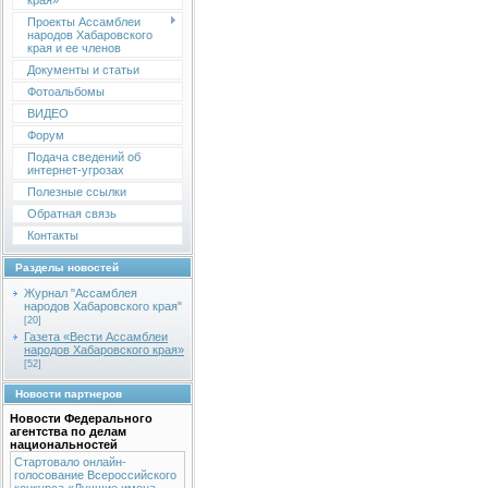
края»
Проекты Ассамблеи
народов Хабаровского
края и ее членов
Документы и статьи
Фотоальбомы
ВИДЕО
Форум
Подача сведений об
интернет-угрозах
Полезные ссылки
Обратная связь
Контакты
Разделы новостей
Журнал "Ассамблея
народов Хабаровского края"
[20]
Газета «Вести Ассамблеи
народов Хабаровского края»
[52]
Новости партнеров
Новости Федерального
агентства по делам
национальностей
Стартовало онлайн-
голосование Всероссийского