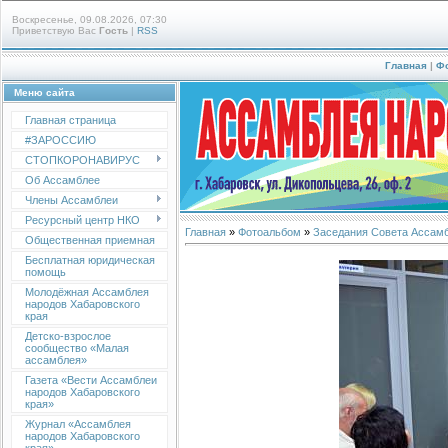
Воскресенье, 09.08.2026, 07:30
Приветствую Вас
Гость
|
RSS
Главная
|
Ф
Меню сайта
Главная страница
#ЗАРОССИЮ
СТОПКОРОНАВИРУС
Об Ассамблее
Члены Ассамблеи
Ресурсный центр НКО
Главная
»
Фотоальбом
»
Заседания Совета Ассам
Общественная приемная
Бесплатная юридическая
помощь
Молодёжная Ассамблея
народов Хабаровского
края
Детско-взрослое
сообщество «Малая
ассамблея»
Газета «Вести Ассамблеи
народов Хабаровского
края»
Журнал «Ассамблея
народов Хабаровского