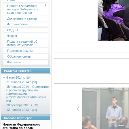
края»
Проекты Ассамблеи
народов Хабаровского
края и ее членов
Документы и статьи
Фотоальбомы
ВИДЕО
Форум
Подача сведений об
интернет-угрозах
Полезные ссылки
Обратная связь
Контакты
Разделы новостей
6 мая 2014 г.
[39]
21 января 2014 г.
[33]
15 января 2014 г. Совместно
с рабочей группой по
гармонизации
межэтнических отношений
[62]
30 декабря 2013 г.
[26]
12 ноября 2013 г.
[21]
Новости партнеров
Новости Федерального
агентства по делам