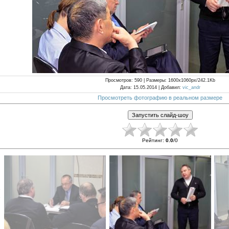
Просмотров
: 590 |
Размеры
: 1600x1060px/242.1Kb
Дата
: 15.05.2014 |
Добавил
:
vic_andr
Просмотреть фотографию в реальном размере
Рейтинг
:
0.0
/
0