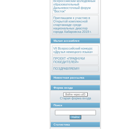
Всероссийский молодежный
образовательный
Дальневосточный форум
"Восток"
Приглашаем к участию в
Открытой комплексной
спартакиаде среди
национальных диаспор
города Хабаровска 2019 г.
Малая ассамблея
VII Всероссийский конкурс
«Друзья немецкого языка»
ПРОЕКТ «ПРАВНУКИ
ПОБЕДИТЕЛЕЙ»
ПОЗДРАВЛЯЕМ!!!
Новостная рассылка
Форма входа
Войти через uID
Старая форма входа
Поиск
Статистика