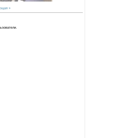
ющая »
ьзователи.