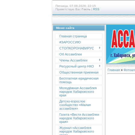
Пятница, 07.08.2026, 22:15
Приветствую Вас
Гость
|
RSS
Меню сайта
Главная страница
#ЗАРОССИЮ
СТОПКОРОНАВИРУС
Об Ассамблее
Члены Ассамблеи
Ресурсный центр НКО
Главная
»
Фотоал
Общественная приемная
Бесплатная юридическая
помощь
Молодёжная Ассамблея
народов Хабаровского
края
Детско-взрослое
сообщество «Малая
ассамблея»
Газета «Вести Ассамблеи
народов Хабаровского
края»
Журнал «Ассамблея
народов Хабаровского