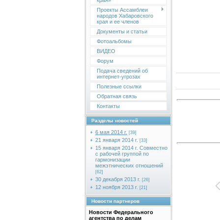
края»
Проекты Ассамблеи
народов Хабаровского
края и ее членов
Документы и статьи
Фотоальбомы
ВИДЕО
Форум
Подача сведений об
интернет-угрозах
Полезные ссылки
Обратная связь
Контакты
Разделы новостей
6 мая 2014 г.
[39]
21 января 2014 г.
[33]
15 января 2014 г. Совместно
с рабочей группой по
гармонизации
межэтнических отношений
[62]
30 декабря 2013 г.
[26]
12 ноября 2013 г.
[21]
Новости партнеров
Новости Федерального
агентства по делам