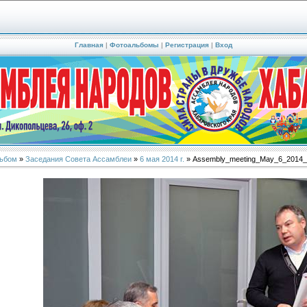
Главная
|
Фотоальбомы
|
Регистрация
|
Вход
ьбом
»
Заседания Совета Ассамблеи
»
6 мая 2014 г.
» Assembly_meeting_May_6_2014