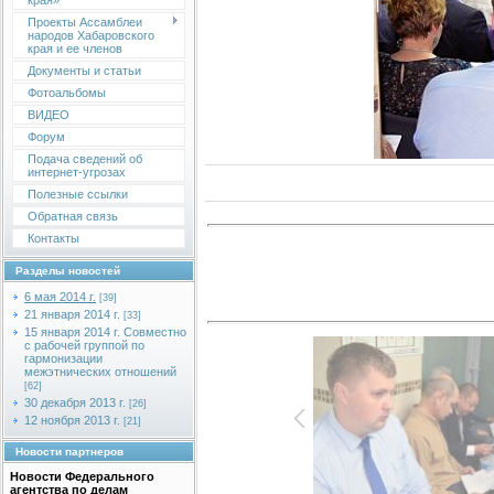
края»
Проекты Ассамблеи
народов Хабаровского
края и ее членов
Документы и статьи
Фотоальбомы
ВИДЕО
Форум
Подача сведений об
интернет-угрозах
Полезные ссылки
Обратная связь
Контакты
Разделы новостей
6 мая 2014 г.
[39]
21 января 2014 г.
[33]
15 января 2014 г. Совместно
с рабочей группой по
гармонизации
межэтнических отношений
[62]
30 декабря 2013 г.
[26]
12 ноября 2013 г.
[21]
Новости партнеров
Новости Федерального
агентства по делам