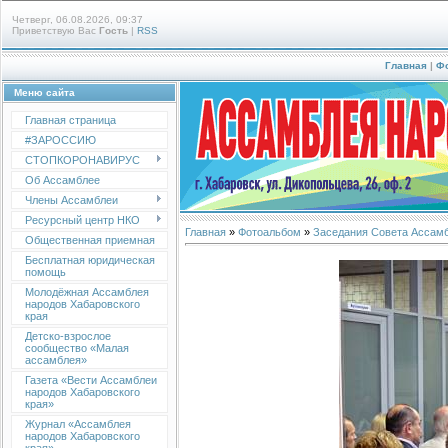
Четверг, 06.08.2026, 09:37
Приветствую Вас
Гость
|
RSS
Главная
|
Ф
Меню сайта
Главная страница
#ЗАРОССИЮ
СТОПКОРОНАВИРУС
Об Ассамблее
Члены Ассамблеи
Ресурсный центр НКО
Главная
»
Фотоальбом
»
Заседания Совета Ассам
Общественная приемная
Бесплатная юридическая
помощь
Молодёжная Ассамблея
народов Хабаровского
края
Детско-взрослое
сообщество «Малая
ассамблея»
Газета «Вести Ассамблеи
народов Хабаровского
края»
Журнал «Ассамблея
народов Хабаровского