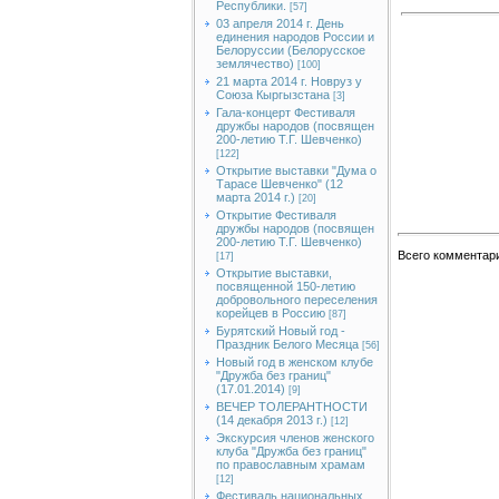
Республики.
[57]
03 апреля 2014 г. День
единения народов России и
Белоруссии (Белорусское
землячество)
[100]
21 марта 2014 г. Новруз у
Союза Кыргызстана
[3]
Гала-концерт Фестиваля
дружбы народов (посвящен
200-летию Т.Г. Шевченко)
[122]
Открытие выставки "Дума о
Тарасе Шевченко" (12
марта 2014 г.)
[20]
Открытие Фестиваля
дружбы народов (посвящен
200-летию Т.Г. Шевченко)
Всего комментар
[17]
Открытие выставки,
посвященной 150-летию
добровольного переселения
корейцев в Россию
[87]
Бурятский Новый год -
Праздник Белого Месяца
[56]
Новый год в женском клубе
"Дружба без границ"
(17.01.2014)
[9]
ВЕЧЕР ТОЛЕРАНТНОСТИ
(14 декабря 2013 г.)
[12]
Экскурсия членов женского
клуба "Дружба без границ"
по православным храмам
[12]
Фестиваль национальных