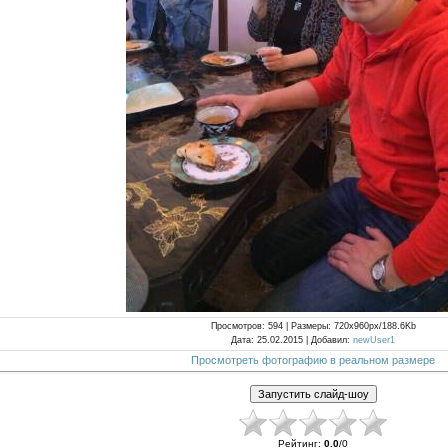
Просмотров
: 594 |
Размеры
: 720x960px/188.6Kb
Дата
: 25.02.2015 |
Добавил
:
newUser1
Просмотреть фотографию в реальном размере
Рейтинг
:
0.0
/
0