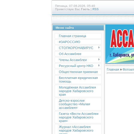
Пятница, 07.08.2026, 05:40
Приветствую Вас
Гость
|
RSS
Меню сайта
Главная страница
#ЗАРОССИЮ
СТОПКОРОНАВИРУС
Об Ассамблее
Члены Ассамблеи
Ресурсный центр НКО
Главная
»
Фотоал
Общественная приемная
Бесплатная юридическая
помощь
Молодёжная Ассамблея
народов Хабаровского
края
Детско-взрослое
сообщество «Малая
ассамблея»
Газета «Вести Ассамблеи
народов Хабаровского
края»
Журнал «Ассамблея
народов Хабаровского