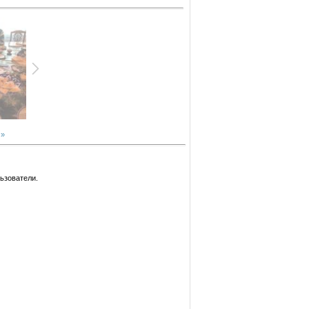
 »
ьзователи.