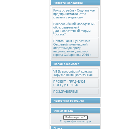
Новости Молодёжки
Конкурс работ «Социальное
предпринимательство
глазами студентов».
Всероссийский молодежный
образовательный
Дальневосточный форум
"Восток"
Приглашаем к участию в
Открытой комплексной
спартакиаде среди
национальных диаспор
города Хабаровска 2019 г.
Малая ассамблея
VII Всероссийский конкурс
«Друзья немецкого языка»
ПРОЕКТ «ПРАВНУКИ
ПОБЕДИТЕЛЕЙ»
ПОЗДРАВЛЯЕМ!!!
Новостная рассылка
Форма входа
Войти через uID
Старая форма входа
Поиск