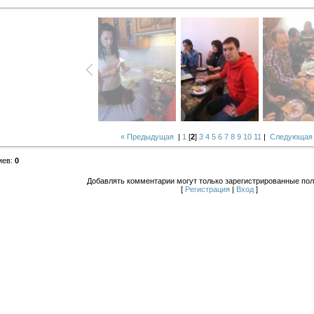
« Предыдущая
|
1
[
2
]
3
4
5
6
7
8
9
10
11
|
Следующая
иев
:
0
Добавлять комментарии могут только зарегистрированные пол
[
Регистрация
|
Вход
]