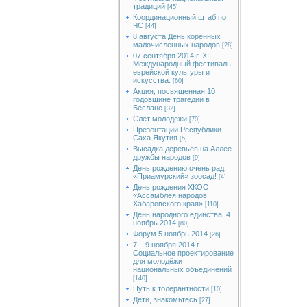
традиций
[45]
Координационный штаб по
ЧС
[44]
8 августа День коренных
малочисленных народов
[28]
07 сентября 2014 г. XII
Международный фестиваль
еврейской культуры и
искусства.
[60]
Акция, посвященная 10
годовщине трагедии в
Беслане
[32]
Слёт молодёжи
[70]
Презентации Республики
Саха Якутия
[5]
Высадка деревьев на Аллее
дружбы народов
[9]
День рождению очень рад
«Приамурский» зоосад!
[4]
День рождения ХКОО
«Ассамблея народов
Хабаровского края»
[110]
День народного единства, 4
ноябрь 2014
[80]
Форум 5 ноябрь 2014
[26]
7 – 9 ноября 2014 г.
Социальное проектирование
для молодёжи
национальных объединений
[140]
Путь к толерантности
[10]
Дети, знакомьтесь
[27]