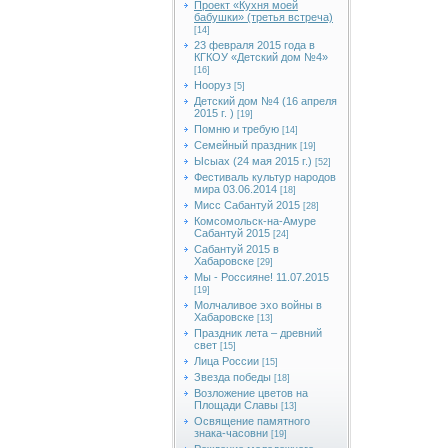
Проект «Кухня моей
бабушки» (третья встреча)
[14]
23 февраля 2015 года в
КГКОУ «Детский дом №4»
[16]
Нооруз
[5]
Детский дом №4 (16 апреля
2015 г. )
[19]
Помню и требую
[14]
Семейный праздник
[19]
Ысыах (24 мая 2015 г.)
[52]
Фестиваль культур народов
мира 03.06.2014
[18]
Мисс Сабантуй 2015
[28]
Комсомольск-на-Амуре
Сабантуй 2015
[24]
Сабантуй 2015 в
Хабаровске
[29]
Мы - Россияне! 11.07.2015
[19]
Молчаливое эхо войны в
Хабаровске
[13]
Праздник лета – древний
свет
[15]
Лица России
[15]
Звезда победы
[18]
Возложение цветов на
Площади Славы
[13]
Освящение памятного
знака-часовни
[19]