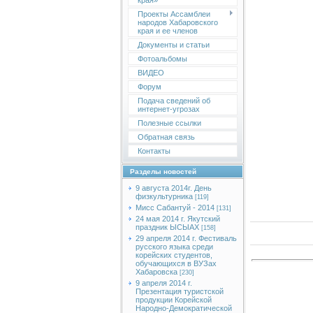
края»
Проекты Ассамблеи
народов Хабаровского
края и ее членов
Документы и статьи
Фотоальбомы
ВИДЕО
Форум
Подача сведений об
интернет-угрозах
Полезные ссылки
Обратная связь
Контакты
Разделы новостей
9 августа 2014г. День
физкультурника
[119]
Мисс Сабантуй - 2014
[131]
24 мая 2014 г. Якутский
праздник ЫСЫАХ
[158]
29 апреля 2014 г. Фестиваль
русского языка среди
корейских студентов,
обучающихся в ВУЗах
Хабаровска
[230]
9 апреля 2014 г.
Презентация туристской
продукции Корейской
Народно-Демократической