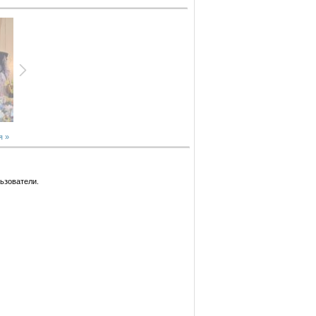
 »
ьзователи.