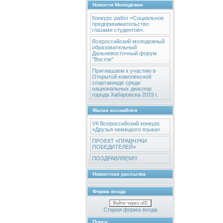
Новости Молодёжки
Конкурс работ «Социальное
предпринимательство
глазами студентов».
Всероссийский молодежный
образовательный
Дальневосточный форум
"Восток"
Приглашаем к участию в
Открытой комплексной
спартакиаде среди
национальных диаспор
города Хабаровска 2019 г.
Малая ассамблея
VII Всероссийский конкурс
«Друзья немецкого языка»
ПРОЕКТ «ПРАВНУКИ
ПОБЕДИТЕЛЕЙ»
ПОЗДРАВЛЯЕМ!!!
Новостная рассылка
Форма входа
Войти через uID
Старая форма входа
Поиск