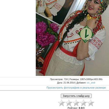
Просмотров
: 724 |
Размеры
: 1067x1600px/403.0Kb
Дата
: 21.06.2014 |
Добавил
:
vic_andr
Просмотреть фотографию в реальном размере
Рейтинг
:
0.0
/
0