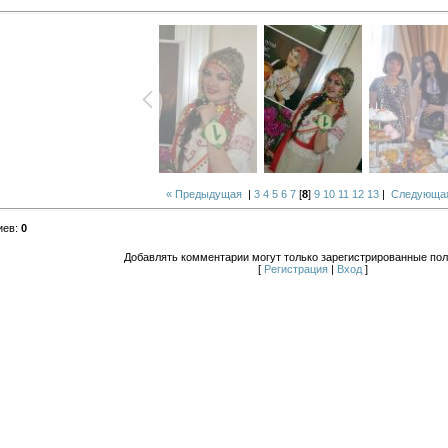
« Предыдущая
|
3
4
5
6
7
[
8
]
9
10
11
12
13
|
Следующая
иев
:
0
Добавлять комментарии могут только зарегистрированные пол
[
Регистрация
|
Вход
]