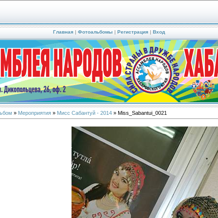
Главная
|
Фотоальбомы
|
Регистрация
|
Вход
ьбом
»
Мероприятия
»
Мисс Сабантуй - 2014
» Miss_Sabantui_0021