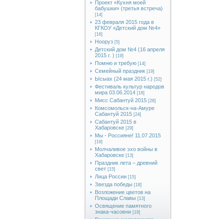
Проект «Кухня моей
бабушки» (третья встреча)
[14]
23 февраля 2015 года в
КГКОУ «Детский дом №4»
[16]
Нооруз
[5]
Детский дом №4 (16 апреля
2015 г. )
[19]
Помню и требую
[14]
Семейный праздник
[19]
Ысыах (24 мая 2015 г.)
[52]
Фестиваль культур народов
мира 03.06.2014
[18]
Мисс Сабантуй 2015
[28]
Комсомольск-на-Амуре
Сабантуй 2015
[24]
Сабантуй 2015 в
Хабаровске
[29]
Мы - Россияне! 11.07.2015
[19]
Молчаливое эхо войны в
Хабаровске
[13]
Праздник лета – древний
свет
[15]
Лица России
[15]
Звезда победы
[18]
Возложение цветов на
Площади Славы
[13]
Освящение памятного
знака-часовни
[19]