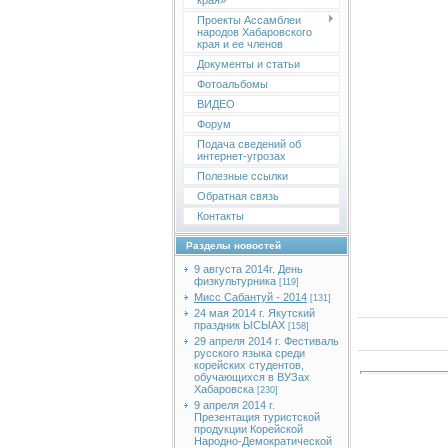
края»
Проекты Ассамблеи
народов Хабаровского
края и ее членов
Документы и статьи
Фотоальбомы
ВИДЕО
Форум
Подача сведений об
интернет-угрозах
Полезные ссылки
Обратная связь
Контакты
Разделы новостей
9 августа 2014г. День
физкультурника
[119]
Мисс Сабантуй - 2014
[131]
24 мая 2014 г. Якутский
праздник ЫСЫАХ
[158]
29 апреля 2014 г. Фестиваль
русского языка среди
корейских студентов,
обучающихся в ВУЗах
Хабаровска
[230]
9 апреля 2014 г.
Презентация туристской
продукции Корейской
Народно-Демократической