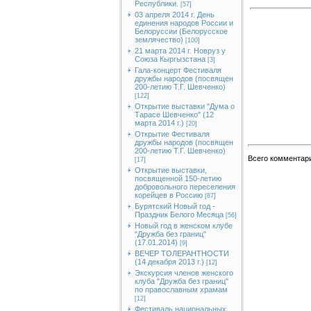
Республики.
[57]
03 апреля 2014 г. День
единения народов России и
Белоруссии (Белорусское
землячество)
[100]
21 марта 2014 г. Новруз у
Союза Кыргызстана
[3]
Гала-концерт Фестиваля
дружбы народов (посвящен
200-летию Т.Г. Шевченко)
[122]
Открытие выставки "Дума о
Тарасе Шевченко" (12
марта 2014 г.)
[20]
Открытие Фестиваля
дружбы народов (посвящен
200-летию Т.Г. Шевченко)
Всего комментар
[17]
Открытие выставки,
посвященной 150-летию
добровольного переселения
корейцев в Россию
[87]
Бурятский Новый год -
Праздник Белого Месяца
[56]
Новый год в женском клубе
"Дружба без границ"
(17.01.2014)
[9]
ВЕЧЕР ТОЛЕРАНТНОСТИ
(14 декабря 2013 г.)
[12]
Экскурсия членов женского
клуба "Дружба без границ"
по православным храмам
[12]
Фестиваль национальных