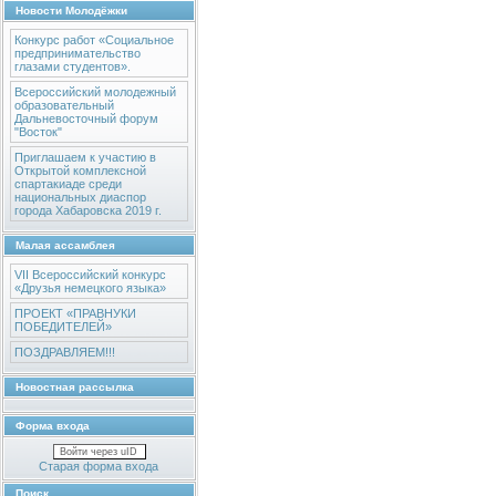
Новости Молодёжки
Конкурс работ «Социальное
предпринимательство
глазами студентов».
Всероссийский молодежный
образовательный
Дальневосточный форум
"Восток"
Приглашаем к участию в
Открытой комплексной
спартакиаде среди
национальных диаспор
города Хабаровска 2019 г.
Малая ассамблея
VII Всероссийский конкурс
«Друзья немецкого языка»
ПРОЕКТ «ПРАВНУКИ
ПОБЕДИТЕЛЕЙ»
ПОЗДРАВЛЯЕМ!!!
Новостная рассылка
Форма входа
Войти через uID
Старая форма входа
Поиск