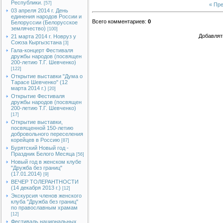
Республики.
[57]
« Пр
03 апреля 2014 г. День
единения народов России и
Всего комментариев
:
0
Белоруссии (Белорусское
землячество)
[100]
Добавлят
21 марта 2014 г. Новруз у
Союза Кыргызстана
[3]
Гала-концерт Фестиваля
дружбы народов (посвящен
200-летию Т.Г. Шевченко)
[122]
Открытие выставки "Дума о
Тарасе Шевченко" (12
марта 2014 г.)
[20]
Открытие Фестиваля
дружбы народов (посвящен
200-летию Т.Г. Шевченко)
[17]
Открытие выставки,
посвященной 150-летию
добровольного переселения
корейцев в Россию
[87]
Бурятский Новый год -
Праздник Белого Месяца
[56]
Новый год в женском клубе
"Дружба без границ"
(17.01.2014)
[9]
ВЕЧЕР ТОЛЕРАНТНОСТИ
(14 декабря 2013 г.)
[12]
Экскурсия членов женского
клуба "Дружба без границ"
по православным храмам
[12]
Фестиваль национальных