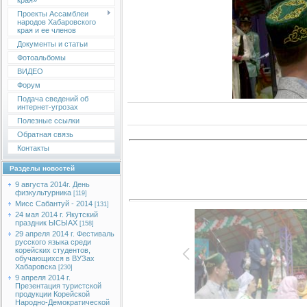
края»
Проекты Ассамблеи
народов Хабаровского
края и ее членов
Документы и статьи
Фотоальбомы
ВИДЕО
Форум
Подача сведений об
интернет-угрозах
Полезные ссылки
Обратная связь
Контакты
Разделы новостей
9 августа 2014г. День
физкультурника
[119]
Мисс Сабантуй - 2014
[131]
24 мая 2014 г. Якутский
праздник ЫСЫАХ
[158]
29 апреля 2014 г. Фестиваль
русского языка среди
корейских студентов,
обучающихся в ВУЗах
Хабаровска
[230]
9 апреля 2014 г.
Презентация туристской
продукции Корейской
Народно-Демократической