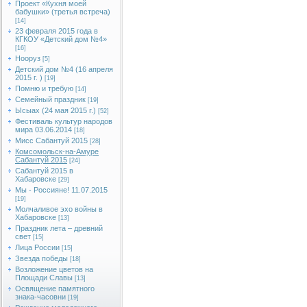
Проект «Кухня моей
бабушки» (третья встреча)
[14]
23 февраля 2015 года в
КГКОУ «Детский дом №4»
[16]
Нооруз
[5]
Детский дом №4 (16 апреля
2015 г. )
[19]
Помню и требую
[14]
Семейный праздник
[19]
Ысыах (24 мая 2015 г.)
[52]
Фестиваль культур народов
мира 03.06.2014
[18]
Мисс Сабантуй 2015
[28]
Комсомольск-на-Амуре
Сабантуй 2015
[24]
Сабантуй 2015 в
Хабаровске
[29]
Мы - Россияне! 11.07.2015
[19]
Молчаливое эхо войны в
Хабаровске
[13]
Праздник лета – древний
свет
[15]
Лица России
[15]
Звезда победы
[18]
Возложение цветов на
Площади Славы
[13]
Освящение памятного
знака-часовни
[19]