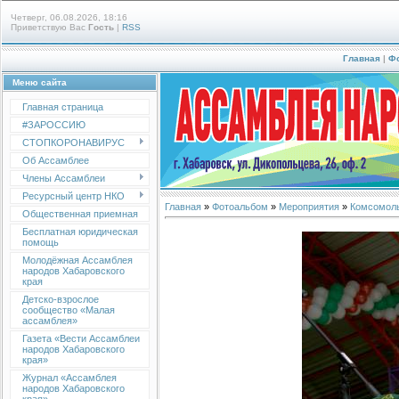
Четверг, 06.08.2026, 18:16
Приветствую Вас
Гость
|
RSS
Главная
|
Ф
Меню сайта
Главная страница
#ЗАРОССИЮ
СТОПКОРОНАВИРУС
Об Ассамблее
Члены Ассамблеи
Ресурсный центр НКО
Главная
»
Фотоальбом
»
Мероприятия
»
Комсомоль
Общественная приемная
Бесплатная юридическая
помощь
Молодёжная Ассамблея
народов Хабаровского
края
Детско-взрослое
сообщество «Малая
ассамблея»
Газета «Вести Ассамблеи
народов Хабаровского
края»
Журнал «Ассамблея
народов Хабаровского