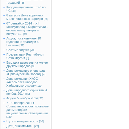
традиций
[45]
Координационный штаб по
ЧС
[44]
8 августа День коренных
малочисленных народов
[28]
07 сентября 2014 г. XII
Международный фестиваль
еврейской культуры и
искусства.
[60]
Акция, посвященная 10
годовщине трагедии в
Беслане
[32]
Слёт молодёжи
[70]
Презентации Республики
Саха Якутия
[5]
Высадка деревьев на Аллее
дружбы народов
[9]
День рождению очень рад
«Приамурский» зоосад!
[4]
День рождения ХКОО
«Ассамблея народов
Хабаровского края»
[110]
День народного единства, 4
ноябрь 2014
[80]
Форум 5 ноябрь 2014
[26]
7 – 9 ноября 2014 г.
Социальное проектирование
для молодёжи
национальных объединений
[140]
Путь к толерантности
[10]
Дети, знакомьтесь
[27]