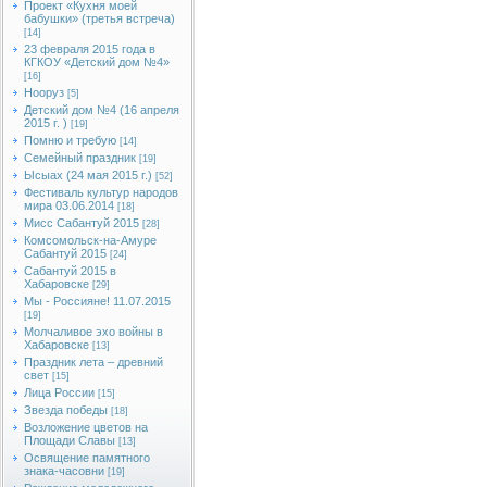
Проект «Кухня моей
бабушки» (третья встреча)
[14]
23 февраля 2015 года в
КГКОУ «Детский дом №4»
[16]
Нооруз
[5]
Детский дом №4 (16 апреля
2015 г. )
[19]
Помню и требую
[14]
Семейный праздник
[19]
Ысыах (24 мая 2015 г.)
[52]
Фестиваль культур народов
мира 03.06.2014
[18]
Мисс Сабантуй 2015
[28]
Комсомольск-на-Амуре
Сабантуй 2015
[24]
Сабантуй 2015 в
Хабаровске
[29]
Мы - Россияне! 11.07.2015
[19]
Молчаливое эхо войны в
Хабаровске
[13]
Праздник лета – древний
свет
[15]
Лица России
[15]
Звезда победы
[18]
Возложение цветов на
Площади Славы
[13]
Освящение памятного
знака-часовни
[19]