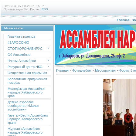
Пятница, 07.08.2026, 15:05
Приветствую Вас
Гость
|
RSS
Главная
|
Ф
Меню сайта
Главная страница
#ЗАРОССИЮ
СТОПКОРОНАВИРУС
Об Ассамблее
Члены Ассамблеи
Ресурсный центр НКО
Главная
»
Фотоальбом
»
Мероприятия
»
Форум 5 н
Общественная приемная
Бесплатная юридическая
помощь
Молодёжная Ассамблея
народов Хабаровского
края
Детско-взрослое
сообщество «Малая
ассамблея»
Газета «Вести Ассамблеи
народов Хабаровского
края»
Журнал «Ассамблея
народов Хабаровского