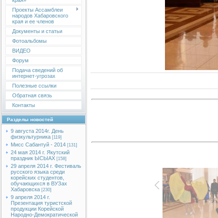
края»
Проекты Ассамблеи
народов Хабаровского
края и ее членов
Документы и статьи
Фотоальбомы
ВИДЕО
Форум
Подача сведений об
интернет-угрозах
Полезные ссылки
Обратная связь
Контакты
Разделы новостей
9 августа 2014г. День
физкультурника
[119]
Мисс Сабантуй - 2014
[131]
24 мая 2014 г. Якутский
праздник ЫСЫАХ
[158]
29 апреля 2014 г. Фестиваль
русского языка среди
корейских студентов,
обучающихся в ВУЗах
Хабаровска
[230]
9 апреля 2014 г.
Презентация туристской
продукции Корейской
Народно-Демократической