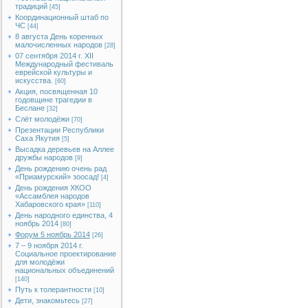
традиций
[45]
Координационный штаб по
ЧС
[44]
8 августа День коренных
малочисленных народов
[28]
07 сентября 2014 г. XII
Международный фестиваль
еврейской культуры и
искусства.
[60]
Акция, посвященная 10
годовщине трагедии в
Беслане
[32]
Слёт молодёжи
[70]
Презентации Республики
Саха Якутия
[5]
Высадка деревьев на Аллее
дружбы народов
[9]
День рождению очень рад
«Приамурский» зоосад!
[4]
День рождения ХКОО
«Ассамблея народов
Хабаровского края»
[110]
День народного единства, 4
ноябрь 2014
[80]
Форум 5 ноябрь 2014
[26]
7 – 9 ноября 2014 г.
Социальное проектирование
для молодёжи
национальных объединений
[140]
Путь к толерантности
[10]
Дети, знакомьтесь
[27]