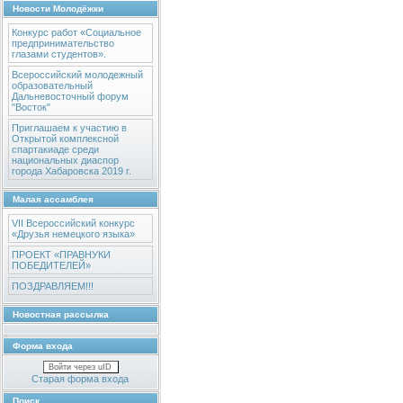
Новости Молодёжки
Конкурс работ «Социальное
предпринимательство
глазами студентов».
Всероссийский молодежный
образовательный
Дальневосточный форум
"Восток"
Приглашаем к участию в
Открытой комплексной
спартакиаде среди
национальных диаспор
города Хабаровска 2019 г.
Малая ассамблея
VII Всероссийский конкурс
«Друзья немецкого языка»
ПРОЕКТ «ПРАВНУКИ
ПОБЕДИТЕЛЕЙ»
ПОЗДРАВЛЯЕМ!!!
Новостная рассылка
Форма входа
Войти через uID
Старая форма входа
Поиск