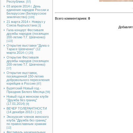
Республики.
[57]
03 апреля 2014 г. День
единения народов России и
Белоруссии (Белорусское
землячество)
[100]
Всего комментариев
:
0
21 марта 2014 г. Новруз у
Союза Кыргызстана
[3]
Добавлят
Гала-концерт Фестиваля
дружбы народов (посвящен
200-летию Т.Г. Шевченко)
[122]
Открытие выставки "Дума о
Тарасе Шевченко" (12
марта 2014 г.)
[20]
Открытие Фестиваля
дружбы народов (посвящен
200-летию Т.Г. Шевченко)
[17]
Открытие выставки,
посвященной 150-летию
добровольного переселения
корейцев в Россию
[87]
Бурятский Новый год -
Праздник Белого Месяца
[56]
Новый год в женском клубе
"Дружба без границ"
(17.01.2014)
[9]
ВЕЧЕР ТОЛЕРАНТНОСТИ
(14 декабря 2013 г.)
[12]
Экскурсия членов женского
клуба "Дружба без границ"
по православным храмам
[12]
Фестиваль национальных