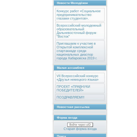
Новости Молодёжки
Конкурс работ «Социальное
предпринимательство
глазами студентов».
Всероссийский молодежный
образовательный
Дальневосточный форум
"Восток"
Приглашаем к участию в
Открытой комплексной
спартакиаде среди
национальных диаспор
города Хабаровска 2019 г.
Малая ассамблея
VII Всероссийский конкурс
«Друзья немецкого языка»
ПРОЕКТ «ПРАВНУКИ
ПОБЕДИТЕЛЕЙ»
ПОЗДРАВЛЯЕМ!!!
Новостная рассылка
Форма входа
Войти через uID
Старая форма входа
Поиск