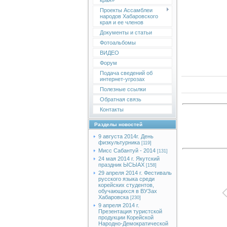
края»
Проекты Ассамблеи
народов Хабаровского
края и ее членов
Документы и статьи
Фотоальбомы
ВИДЕО
Форум
Подача сведений об
интернет-угрозах
Полезные ссылки
Обратная связь
Контакты
Разделы новостей
9 августа 2014г. День
физкультурника
[119]
Мисс Сабантуй - 2014
[131]
24 мая 2014 г. Якутский
праздник ЫСЫАХ
[158]
29 апреля 2014 г. Фестиваль
русского языка среди
корейских студентов,
обучающихся в ВУЗах
Хабаровска
[230]
9 апреля 2014 г.
Презентация туристской
продукции Корейской
Народно-Демократической