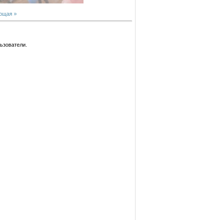
ющая »
ьзователи.