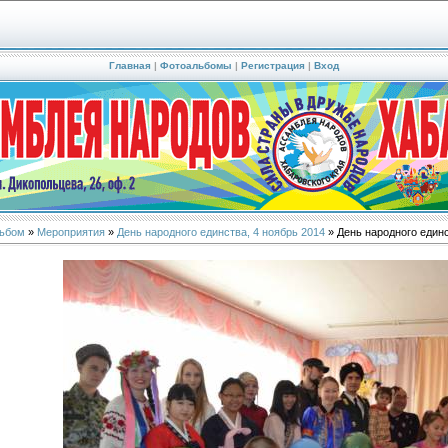
Главная
|
Фотоальбомы
|
Регистрация
|
Вход
ьбом
»
Мероприятия
»
День народного единства, 4 ноябрь 2014
» День народного единс