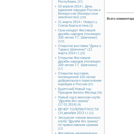
Республики.
[57]
03 апреля 2014 г. День
единения народов России и
Белоруссии (Белорусское
землячество)
[100]
Всего комментар
21 марта 2014 г. Новруз у
Союза Кыргызстана
[3]
Гала-концерт Фестиваля
дружбы народов (посвящен
200-летию Т.Г. Шевченко)
[122]
Открытие выставки "Дума о
Тарасе Шевченко" (12
марта 2014 г.)
[20]
Открытие Фестиваля
дружбы народов (посвящен
200-летию Т.Г. Шевченко)
[17]
Открытие выставки,
посвященной 150-летию
добровольного переселения
корейцев в Россию
[87]
Бурятский Новый год -
Праздник Белого Месяца
[56]
Новый год в женском клубе
"Дружба без границ"
(17.01.2014)
[9]
ВЕЧЕР ТОЛЕРАНТНОСТИ
(14 декабря 2013 г.)
[12]
Экскурсия членов женского
клуба "Дружба без границ"
по православным храмам
[12]
Фестиваль национальных