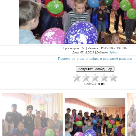
Просмотров
: 553 |
Размеры
: 1152x768px/136.7Kb
Дата
: 07.11.2014 |
Добавил
:
Spihex
Просмотреть фотографию в реальном размере
Рейтинг
:
0.0
/
0