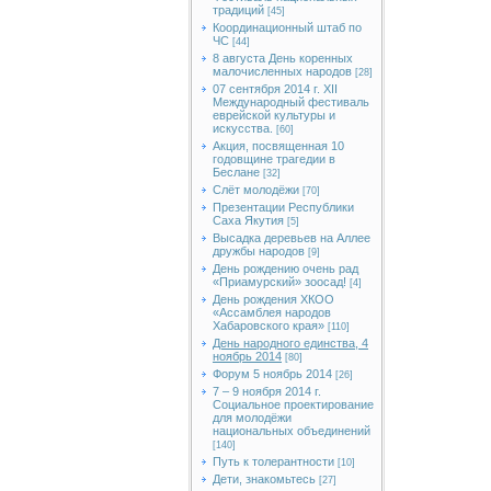
традиций
[45]
Координационный штаб по
ЧС
[44]
8 августа День коренных
малочисленных народов
[28]
07 сентября 2014 г. XII
Международный фестиваль
еврейской культуры и
искусства.
[60]
Акция, посвященная 10
годовщине трагедии в
Беслане
[32]
Слёт молодёжи
[70]
Презентации Республики
Саха Якутия
[5]
Высадка деревьев на Аллее
дружбы народов
[9]
День рождению очень рад
«Приамурский» зоосад!
[4]
День рождения ХКОО
«Ассамблея народов
Хабаровского края»
[110]
День народного единства, 4
ноябрь 2014
[80]
Форум 5 ноябрь 2014
[26]
7 – 9 ноября 2014 г.
Социальное проектирование
для молодёжи
национальных объединений
[140]
Путь к толерантности
[10]
Дети, знакомьтесь
[27]