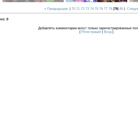
« Предыдущая
|
70
71
72
73
74
75
76
77
78
[
79
]
80
|
Следу
иев
:
0
Добавлять комментарии могут только зарегистрированные пол
[
Регистрация
|
Вход
]