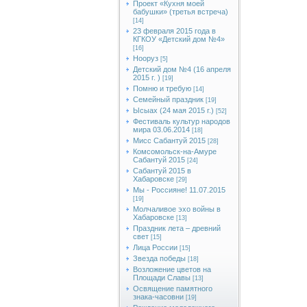
Проект «Кухня моей
бабушки» (третья встреча)
[14]
23 февраля 2015 года в
КГКОУ «Детский дом №4»
[16]
Нооруз
[5]
Детский дом №4 (16 апреля
2015 г. )
[19]
Помню и требую
[14]
Семейный праздник
[19]
Ысыах (24 мая 2015 г.)
[52]
Фестиваль культур народов
мира 03.06.2014
[18]
Мисс Сабантуй 2015
[28]
Комсомольск-на-Амуре
Сабантуй 2015
[24]
Сабантуй 2015 в
Хабаровске
[29]
Мы - Россияне! 11.07.2015
[19]
Молчаливое эхо войны в
Хабаровске
[13]
Праздник лета – древний
свет
[15]
Лица России
[15]
Звезда победы
[18]
Возложение цветов на
Площади Славы
[13]
Освящение памятного
знака-часовни
[19]