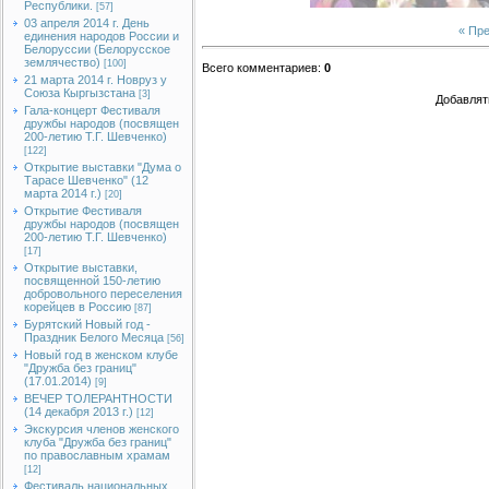
Республики.
[57]
03 апреля 2014 г. День
« Пр
единения народов России и
Белоруссии (Белорусское
землячество)
[100]
Всего комментариев
:
0
21 марта 2014 г. Новруз у
Союза Кыргызстана
[3]
Добавлят
Гала-концерт Фестиваля
дружбы народов (посвящен
200-летию Т.Г. Шевченко)
[122]
Открытие выставки "Дума о
Тарасе Шевченко" (12
марта 2014 г.)
[20]
Открытие Фестиваля
дружбы народов (посвящен
200-летию Т.Г. Шевченко)
[17]
Открытие выставки,
посвященной 150-летию
добровольного переселения
корейцев в Россию
[87]
Бурятский Новый год -
Праздник Белого Месяца
[56]
Новый год в женском клубе
"Дружба без границ"
(17.01.2014)
[9]
ВЕЧЕР ТОЛЕРАНТНОСТИ
(14 декабря 2013 г.)
[12]
Экскурсия членов женского
клуба "Дружба без границ"
по православным храмам
[12]
Фестиваль национальных