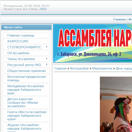
Понедельник, 10.08.2026, 00:07
Приветствую Вас
Гость
|
RSS
Главная
|
Ф
Меню сайта
Главная страница
#ЗАРОССИЮ
СТОПКОРОНАВИРУС
Об Ассамблее
Члены Ассамблеи
Ресурсный центр НКО
Главная
»
Фотоальбом
»
Мероприятия
»
День народ
Общественная приемная
Бесплатная юридическая
помощь
Молодёжная Ассамблея
народов Хабаровского
края
Детско-взрослое
сообщество «Малая
ассамблея»
Газета «Вести Ассамблеи
народов Хабаровского
края»
Журнал «Ассамблея
народов Хабаровского