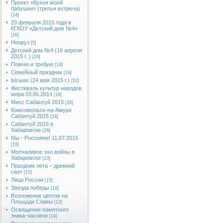
Проект «Кухня моей
бабушки» (третья встреча)
[14]
23 февраля 2015 года в
КГКОУ «Детский дом №4»
[16]
Нооруз
[5]
Детский дом №4 (16 апреля
2015 г. )
[19]
Помню и требую
[14]
Семейный праздник
[19]
Ысыах (24 мая 2015 г.)
[52]
Фестиваль культур народов
мира 03.06.2014
[18]
Мисс Сабантуй 2015
[28]
Комсомольск-на-Амуре
Сабантуй 2015
[24]
Сабантуй 2015 в
Хабаровске
[29]
Мы - Россияне! 11.07.2015
[19]
Молчаливое эхо войны в
Хабаровске
[13]
Праздник лета – древний
свет
[15]
Лица России
[15]
Звезда победы
[18]
Возложение цветов на
Площади Славы
[13]
Освящение памятного
знака-часовни
[19]