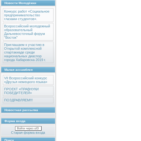
Новости Молодёжки
Конкурс работ «Социальное
предпринимательство
глазами студентов».
Всероссийский молодежный
образовательный
Дальневосточный форум
"Восток"
Приглашаем к участию в
Открытой комплексной
спартакиаде среди
национальных диаспор
города Хабаровска 2019 г.
Малая ассамблея
VII Всероссийский конкурс
«Друзья немецкого языка»
ПРОЕКТ «ПРАВНУКИ
ПОБЕДИТЕЛЕЙ»
ПОЗДРАВЛЯЕМ!!!
Новостная рассылка
Форма входа
Войти через uID
Старая форма входа
Поиск