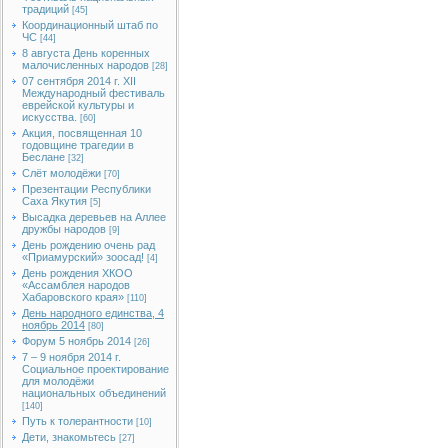
традиций
[45]
Координационный штаб по
ЧС
[44]
8 августа День коренных
малочисленных народов
[28]
07 сентября 2014 г. XII
Международный фестиваль
еврейской культуры и
искусства.
[60]
Акция, посвященная 10
годовщине трагедии в
Беслане
[32]
Слёт молодёжи
[70]
Презентации Республики
Саха Якутия
[5]
Высадка деревьев на Аллее
дружбы народов
[9]
День рождению очень рад
«Приамурский» зоосад!
[4]
День рождения ХКОО
«Ассамблея народов
Хабаровского края»
[110]
День народного единства, 4
ноябрь 2014
[80]
Форум 5 ноябрь 2014
[26]
7 – 9 ноября 2014 г.
Социальное проектирование
для молодёжи
национальных объединений
[140]
Путь к толерантности
[10]
Дети, знакомьтесь
[27]