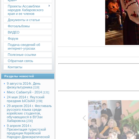
края»
Проекты Ассамблеи
народов Хабаровского
края и ее членов
Документы и статьи
Фотоальбомы
ВИДЕО
Форум
Подача сведений об
интернет-угрозах
Полезные ссылки
Обратная связь
Контакты
Разделы новостей
9 августа 2014г. День
физкультурника
[119]
Мисс Сабантуй - 2014
[131]
24 мая 2014 г. Якутский
праздник ЫСЫАХ
[158]
29 апреля 2014 г. Фестиваль
русского языка среди
корейских студентов,
обучающихся в ВУЗах
Хабаровска
[230]
9 апреля 2014 г.
Презентация туристской
продукции Корейской
Народно-Демократической