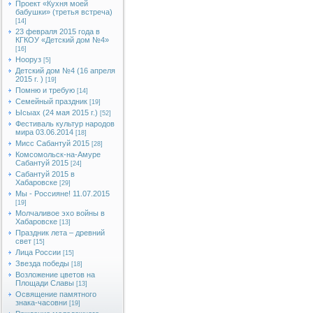
Проект «Кухня моей
бабушки» (третья встреча)
[14]
23 февраля 2015 года в
КГКОУ «Детский дом №4»
[16]
Нооруз
[5]
Детский дом №4 (16 апреля
2015 г. )
[19]
Помню и требую
[14]
Семейный праздник
[19]
Ысыах (24 мая 2015 г.)
[52]
Фестиваль культур народов
мира 03.06.2014
[18]
Мисс Сабантуй 2015
[28]
Комсомольск-на-Амуре
Сабантуй 2015
[24]
Сабантуй 2015 в
Хабаровске
[29]
Мы - Россияне! 11.07.2015
[19]
Молчаливое эхо войны в
Хабаровске
[13]
Праздник лета – древний
свет
[15]
Лица России
[15]
Звезда победы
[18]
Возложение цветов на
Площади Славы
[13]
Освящение памятного
знака-часовни
[19]