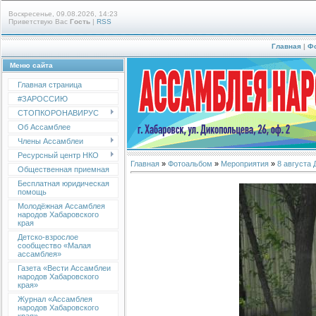
Воскресенье, 09.08.2026, 14:23
Приветствую Вас
Гость
|
RSS
Главная
|
Ф
Меню сайта
Главная страница
#ЗАРОССИЮ
СТОПКОРОНАВИРУС
Об Ассамблее
Члены Ассамблеи
Ресурсный центр НКО
Главная
»
Фотоальбом
»
Мероприятия
»
8 августа
Общественная приемная
Бесплатная юридическая
помощь
Молодёжная Ассамблея
народов Хабаровского
края
Детско-взрослое
сообщество «Малая
ассамблея»
Газета «Вести Ассамблеи
народов Хабаровского
края»
Журнал «Ассамблея
народов Хабаровского