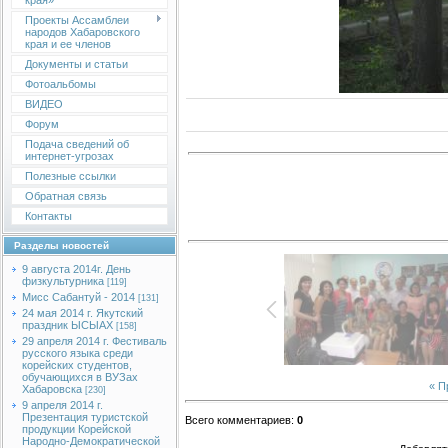
края»
Проекты Ассамблеи
народов Хабаровского
края и ее членов
Документы и статьи
Фотоальбомы
ВИДЕО
Форум
Подача сведений об
интернет-угрозах
Полезные ссылки
Обратная связь
Контакты
Разделы новостей
9 августа 2014г. День
физкультурника
[119]
Мисс Сабантуй - 2014
[131]
24 мая 2014 г. Якутский
праздник ЫСЫАХ
[158]
29 апреля 2014 г. Фестиваль
русского языка среди
корейских студентов,
обучающихся в ВУЗах
« 
Хабаровска
[230]
9 апреля 2014 г.
Презентация туристской
Всего комментариев
:
0
продукции Корейской
Народно-Демократической