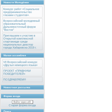
Новости Молодёжки
Конкурс работ «Социальное
предпринимательство
глазами студентов».
Всероссийский молодежный
образовательный
Дальневосточный форум
"Восток"
Приглашаем к участию в
Открытой комплексной
спартакиаде среди
национальных диаспор
города Хабаровска 2019 г.
Малая ассамблея
VII Всероссийский конкурс
«Друзья немецкого языка»
ПРОЕКТ «ПРАВНУКИ
ПОБЕДИТЕЛЕЙ»
ПОЗДРАВЛЯЕМ!!!
Новостная рассылка
Форма входа
Войти через uID
Старая форма входа
Поиск