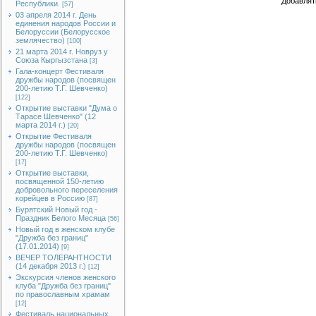
Добавлят
Республики.
[57]
03 апреля 2014 г. День
единения народов России и
Белоруссии (Белорусское
землячество)
[100]
21 марта 2014 г. Новруз у
Союза Кыргызстана
[3]
Гала-концерт Фестиваля
дружбы народов (посвящен
200-летию Т.Г. Шевченко)
[122]
Открытие выставки "Дума о
Тарасе Шевченко" (12
марта 2014 г.)
[20]
Открытие Фестиваля
дружбы народов (посвящен
200-летию Т.Г. Шевченко)
[17]
Открытие выставки,
посвященной 150-летию
добровольного переселения
корейцев в Россию
[87]
Бурятский Новый год -
Праздник Белого Месяца
[56]
Новый год в женском клубе
"Дружба без границ"
(17.01.2014)
[9]
ВЕЧЕР ТОЛЕРАНТНОСТИ
(14 декабря 2013 г.)
[12]
Экскурсия членов женского
клуба "Дружба без границ"
по православным храмам
[12]
Фестиваль национальных