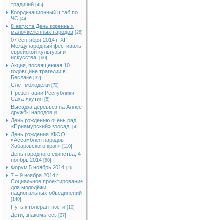
традиций
[45]
Координационный штаб по
ЧС
[44]
8 августа День коренных
малочисленных народов
[28]
07 сентября 2014 г. XII
Международный фестиваль
еврейской культуры и
искусства.
[60]
Акция, посвященная 10
годовщине трагедии в
Беслане
[32]
Слёт молодёжи
[70]
Презентации Республики
Саха Якутия
[5]
Высадка деревьев на Аллее
дружбы народов
[9]
День рождению очень рад
«Приамурский» зоосад!
[4]
День рождения ХКОО
«Ассамблея народов
Хабаровского края»
[110]
День народного единства, 4
ноябрь 2014
[80]
Форум 5 ноябрь 2014
[26]
7 – 9 ноября 2014 г.
Социальное проектирование
для молодёжи
национальных объединений
[140]
Путь к толерантности
[10]
Дети, знакомьтесь
[27]