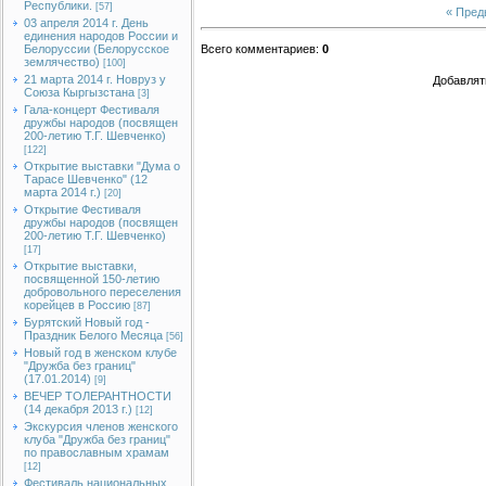
Республики.
[57]
« Пре
03 апреля 2014 г. День
единения народов России и
Белоруссии (Белорусское
Всего комментариев
:
0
землячество)
[100]
21 марта 2014 г. Новруз у
Добавлят
Союза Кыргызстана
[3]
Гала-концерт Фестиваля
дружбы народов (посвящен
200-летию Т.Г. Шевченко)
[122]
Открытие выставки "Дума о
Тарасе Шевченко" (12
марта 2014 г.)
[20]
Открытие Фестиваля
дружбы народов (посвящен
200-летию Т.Г. Шевченко)
[17]
Открытие выставки,
посвященной 150-летию
добровольного переселения
корейцев в Россию
[87]
Бурятский Новый год -
Праздник Белого Месяца
[56]
Новый год в женском клубе
"Дружба без границ"
(17.01.2014)
[9]
ВЕЧЕР ТОЛЕРАНТНОСТИ
(14 декабря 2013 г.)
[12]
Экскурсия членов женского
клуба "Дружба без границ"
по православным храмам
[12]
Фестиваль национальных