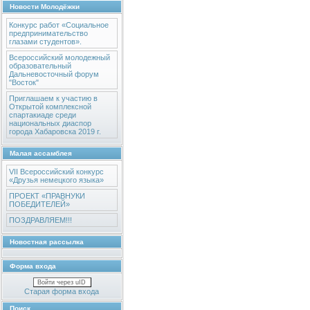
Новости Молодёжки
Конкурс работ «Социальное
предпринимательство
глазами студентов».
Всероссийский молодежный
образовательный
Дальневосточный форум
"Восток"
Приглашаем к участию в
Открытой комплексной
спартакиаде среди
национальных диаспор
города Хабаровска 2019 г.
Малая ассамблея
VII Всероссийский конкурс
«Друзья немецкого языка»
ПРОЕКТ «ПРАВНУКИ
ПОБЕДИТЕЛЕЙ»
ПОЗДРАВЛЯЕМ!!!
Новостная рассылка
Форма входа
Войти через uID
Старая форма входа
Поиск