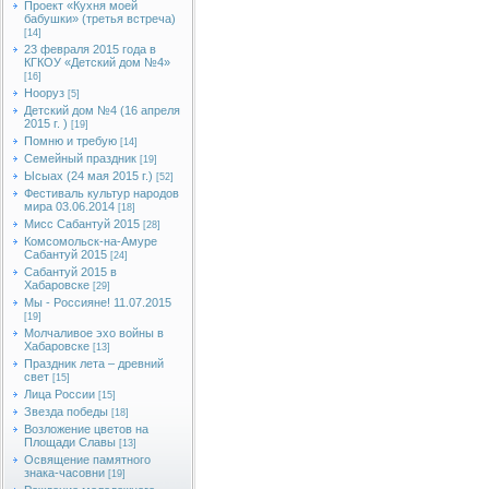
Проект «Кухня моей
бабушки» (третья встреча)
[14]
23 февраля 2015 года в
КГКОУ «Детский дом №4»
[16]
Нооруз
[5]
Детский дом №4 (16 апреля
2015 г. )
[19]
Помню и требую
[14]
Семейный праздник
[19]
Ысыах (24 мая 2015 г.)
[52]
Фестиваль культур народов
мира 03.06.2014
[18]
Мисс Сабантуй 2015
[28]
Комсомольск-на-Амуре
Сабантуй 2015
[24]
Сабантуй 2015 в
Хабаровске
[29]
Мы - Россияне! 11.07.2015
[19]
Молчаливое эхо войны в
Хабаровске
[13]
Праздник лета – древний
свет
[15]
Лица России
[15]
Звезда победы
[18]
Возложение цветов на
Площади Славы
[13]
Освящение памятного
знака-часовни
[19]