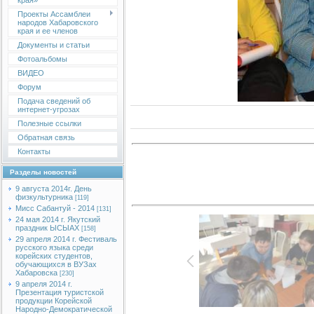
края»
Проекты Ассамблеи
народов Хабаровского
края и ее членов
Документы и статьи
Фотоальбомы
ВИДЕО
Форум
Подача сведений об
интернет-угрозах
Полезные ссылки
Обратная связь
Контакты
Разделы новостей
9 августа 2014г. День
физкультурника
[119]
Мисс Сабантуй - 2014
[131]
24 мая 2014 г. Якутский
праздник ЫСЫАХ
[158]
29 апреля 2014 г. Фестиваль
русского языка среди
корейских студентов,
обучающихся в ВУЗах
Хабаровска
[230]
9 апреля 2014 г.
Презентация туристской
продукции Корейской
Народно-Демократической