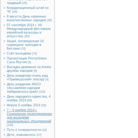
традиций
[45]
Координационный штаб по
ЧС
[44]
8 августа День коренных
малочисленных народов
[28]
07 сентября 2014 г. XII
Международный фестиваль
еврейской культуры и
искусства.
[60]
Акция, посвященная 10
годовщине трагедии в
Беслане
[32]
Слёт молодёжи
[70]
Презентации Республики
Саха Якутия
[5]
Высадка деревьев на Аллее
дружбы народов
[9]
День рождению очень рад
«Приамурский» зоосад!
[4]
День рождения ХКОО
«Ассамблея народов
Хабаровского края»
[110]
День народного единства, 4
ноябрь 2014
[80]
Форум 5 ноябрь 2014
[26]
7 – 9 ноября 2014 г.
Социальное проектирование
для молодёжи
национальных объединений
[140]
Путь к толерантности
[10]
Дети, знакомьтесь
[27]