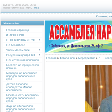
Суббота, 08.08.2026, 05:58
Приветствую Вас
Гость
|
RSS
Главная
|
Ф
Меню сайта
Главная страница
#ЗАРОССИЮ
СТОПКОРОНАВИРУС
Об Ассамблее
Члены Ассамблеи
Ресурсный центр НКО
Главная
»
Фотоальбом
»
Мероприятия
»
7 – 9 ноя
Общественная приемная
Бесплатная юридическая
помощь
Молодёжная Ассамблея
народов Хабаровского
края
Детско-взрослое
сообщество «Малая
ассамблея»
Газета «Вести Ассамблеи
народов Хабаровского
края»
Журнал «Ассамблея
народов Хабаровского