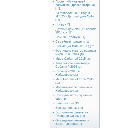
Проект «Кухня моей
бабушки» (третья встреча)
[14]
23 февраля 2015 года в
КГКОУ «Детский дом №4»
[16]
Нооруз
[5]
Детский дом №4 (16 апреля
2015 г. )
[19]
Помню и требую
[14]
Семейный праздник
[19]
Ысыах (24 мая 2015 г.)
[52]
Фестиваль культур народов
мира 03.06.2014
[18]
Мисс Сабантуй 2015
[28]
Комсомольск-на-Амуре
Сабантуй 2015
[24]
Сабантуй 2015 в
Хабаровске
[29]
Мы - Россияне! 11.07.2015
[19]
Молчаливое эхо войны в
Хабаровске
[13]
Праздник лета – древний
свет
[15]
Лица России
[15]
Звезда победы
[18]
Возложение цветов на
Площади Славы
[13]
Освящение памятного
знака-часовни
[19]