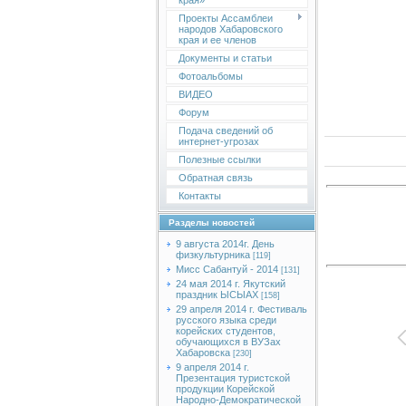
края»
Проекты Ассамблеи
народов Хабаровского
края и ее членов
Документы и статьи
Фотоальбомы
ВИДЕО
Форум
Подача сведений об
интернет-угрозах
Полезные ссылки
Обратная связь
Контакты
Разделы новостей
9 августа 2014г. День
физкультурника
[119]
Мисс Сабантуй - 2014
[131]
24 мая 2014 г. Якутский
праздник ЫСЫАХ
[158]
29 апреля 2014 г. Фестиваль
русского языка среди
корейских студентов,
обучающихся в ВУЗах
Хабаровска
[230]
9 апреля 2014 г.
Презентация туристской
продукции Корейской
Народно-Демократической