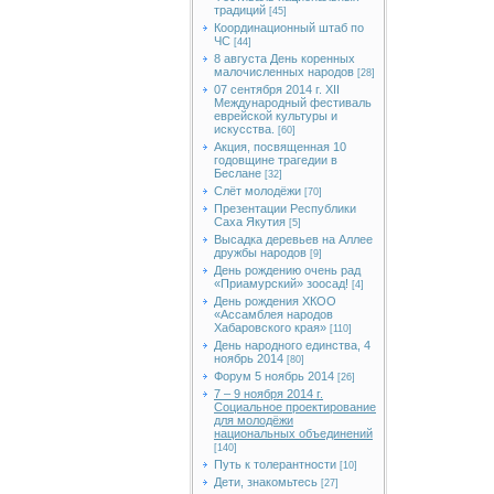
традиций
[45]
Координационный штаб по
ЧС
[44]
8 августа День коренных
малочисленных народов
[28]
07 сентября 2014 г. XII
Международный фестиваль
еврейской культуры и
искусства.
[60]
Акция, посвященная 10
годовщине трагедии в
Беслане
[32]
Слёт молодёжи
[70]
Презентации Республики
Саха Якутия
[5]
Высадка деревьев на Аллее
дружбы народов
[9]
День рождению очень рад
«Приамурский» зоосад!
[4]
День рождения ХКОО
«Ассамблея народов
Хабаровского края»
[110]
День народного единства, 4
ноябрь 2014
[80]
Форум 5 ноябрь 2014
[26]
7 – 9 ноября 2014 г.
Социальное проектирование
для молодёжи
национальных объединений
[140]
Путь к толерантности
[10]
Дети, знакомьтесь
[27]