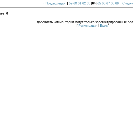
« Предыдущая
|
59
60
61
62
63
[
64
]
65
66
67
68
69
|
Следу
иев
:
0
Добавлять комментарии могут только зарегистрированные пол
[
Регистрация
|
Вход
]