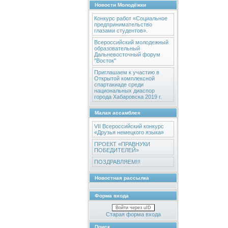
Новости Молодёжки
Конкурс работ «Социальное
предпринимательство
глазами студентов».
Всероссийский молодежный
образовательный
Дальневосточный форум
"Восток"
Приглашаем к участию в
Открытой комплексной
спартакиаде среди
национальных диаспор
города Хабаровска 2019 г.
Малая ассамблея
VII Всероссийский конкурс
«Друзья немецкого языка»
ПРОЕКТ «ПРАВНУКИ
ПОБЕДИТЕЛЕЙ»
ПОЗДРАВЛЯЕМ!!!
Новостная рассылка
Форма входа
Войти через uID
Старая форма входа
Поиск