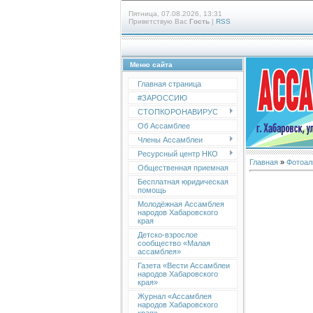
Пятница, 07.08.2026, 13:31
Приветствую Вас
Гость
|
RSS
Меню сайта
Главная страница
#ЗАРОССИЮ
СТОПКОРОНАВИРУС
Об Ассамблее
Члены Ассамблеи
Ресурсный центр НКО
Главная
»
Фотоал
Общественная приемная
Бесплатная юридическая
помощь
Молодёжная Ассамблея
народов Хабаровского
края
Детско-взрослое
сообщество «Малая
ассамблея»
Газета «Вести Ассамблеи
народов Хабаровского
края»
Журнал «Ассамблея
народов Хабаровского