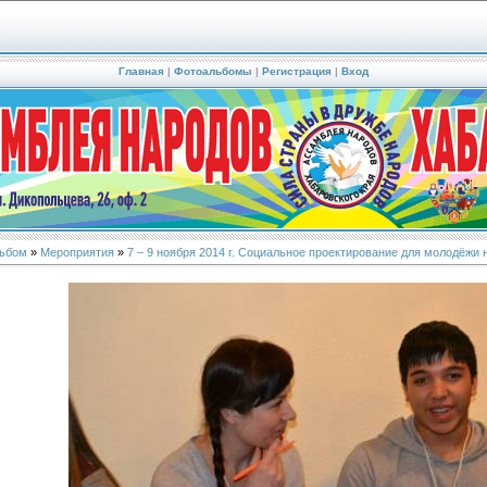
Главная
|
Фотоальбомы
|
Регистрация
|
Вход
ьбом
»
Мероприятия
»
7 – 9 ноября 2014 г. Социальное проектирование для молодёжи