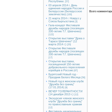
Республики.
[57]
03 апреля 2014 г. День
единения народов России и
Белоруссии (Белорусское
Всего комментар
землячество)
[100]
21 марта 2014 г. Новруз у
Союза Кыргызстана
[3]
Гала-концерт Фестиваля
дружбы народов (посвящен
200-летию Т.Г. Шевченко)
[122]
Открытие выставки "Дума о
Тарасе Шевченко" (12
марта 2014 г.)
[20]
Открытие Фестиваля
дружбы народов (посвящен
200-летию Т.Г. Шевченко)
[17]
Открытие выставки,
посвященной 150-летию
добровольного переселения
корейцев в Россию
[87]
Бурятский Новый год -
Праздник Белого Месяца
[56]
Новый год в женском клубе
"Дружба без границ"
(17.01.2014)
[9]
ВЕЧЕР ТОЛЕРАНТНОСТИ
(14 декабря 2013 г.)
[12]
Экскурсия членов женского
клуба "Дружба без границ"
по православным храмам
[12]
Фестиваль национальных