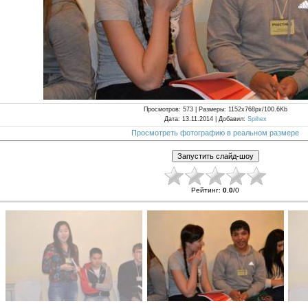
Просмотров
: 573 |
Размеры
: 1152x768px/100.6Kb
Дата
: 13.11.2014 |
Добавил
:
Spihex
Просмотреть фотографию в реальном размере
Рейтинг
:
0.0
/
0