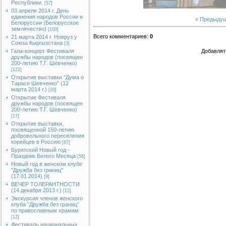
Республики.
[57]
03 апреля 2014 г. День
единения народов России и
« Предыду
Белоруссии (Белорусское
землячество)
[100]
Всего комментариев
:
0
21 марта 2014 г. Новруз у
Союза Кыргызстана
[3]
Гала-концерт Фестиваля
Добавлят
дружбы народов (посвящен
200-летию Т.Г. Шевченко)
[122]
Открытие выставки "Дума о
Тарасе Шевченко" (12
марта 2014 г.)
[20]
Открытие Фестиваля
дружбы народов (посвящен
200-летию Т.Г. Шевченко)
[17]
Открытие выставки,
посвященной 150-летию
добровольного переселения
корейцев в Россию
[87]
Бурятский Новый год -
Праздник Белого Месяца
[56]
Новый год в женском клубе
"Дружба без границ"
(17.01.2014)
[9]
ВЕЧЕР ТОЛЕРАНТНОСТИ
(14 декабря 2013 г.)
[12]
Экскурсия членов женского
клуба "Дружба без границ"
по православным храмам
[12]
Фестиваль национальных