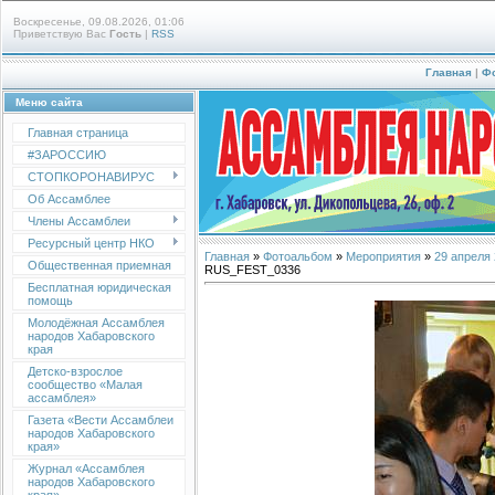
Воскресенье, 09.08.2026, 01:06
Приветствую Вас
Гость
|
RSS
Главная
|
Ф
Меню сайта
Главная страница
#ЗАРОССИЮ
СТОПКОРОНАВИРУС
Об Ассамблее
Члены Ассамблеи
Ресурсный центр НКО
Главная
»
Фотоальбом
»
Мероприятия
»
29 апреля
Общественная приемная
RUS_FEST_0336
Бесплатная юридическая
помощь
Молодёжная Ассамблея
народов Хабаровского
края
Детско-взрослое
сообщество «Малая
ассамблея»
Газета «Вести Ассамблеи
народов Хабаровского
края»
Журнал «Ассамблея
народов Хабаровского