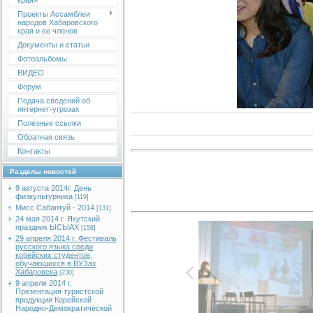
края»
Проекты Ассамблеи
народов Хабаровского
края и ее членов
Документы и статьи
Фотоальбомы
ВИДЕО
Форум
Подача сведений об
интернет-угрозах
Полезные ссылки
Обратная связь
Контакты
Разделы новостей
9 августа 2014г. День
физкультурника
[119]
Мисс Сабантуй - 2014
[131]
24 мая 2014 г. Якутский
праздник ЫСЫАХ
[158]
29 апреля 2014 г. Фестиваль
русского языка среди
корейских студентов,
обучающихся в ВУЗах
Хабаровска
[230]
9 апреля 2014 г.
Презентация туристской
продукции Корейской
Народно-Демократической