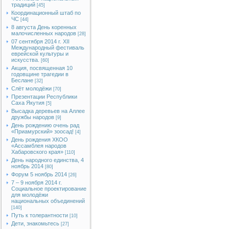
традиций
[45]
Координационный штаб по
ЧС
[44]
8 августа День коренных
малочисленных народов
[28]
07 сентября 2014 г. XII
Международный фестиваль
еврейской культуры и
искусства.
[60]
Акция, посвященная 10
годовщине трагедии в
Беслане
[32]
Слёт молодёжи
[70]
Презентации Республики
Саха Якутия
[5]
Высадка деревьев на Аллее
дружбы народов
[9]
День рождению очень рад
«Приамурский» зоосад!
[4]
День рождения ХКОО
«Ассамблея народов
Хабаровского края»
[110]
День народного единства, 4
ноябрь 2014
[80]
Форум 5 ноябрь 2014
[26]
7 – 9 ноября 2014 г.
Социальное проектирование
для молодёжи
национальных объединений
[140]
Путь к толерантности
[10]
Дети, знакомьтесь
[27]