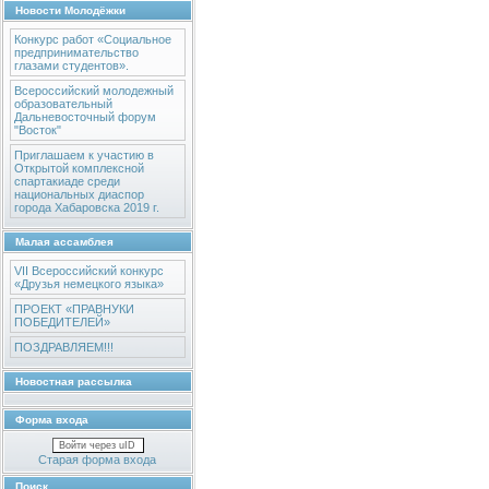
Новости Молодёжки
Конкурс работ «Социальное
предпринимательство
глазами студентов».
Всероссийский молодежный
образовательный
Дальневосточный форум
"Восток"
Приглашаем к участию в
Открытой комплексной
спартакиаде среди
национальных диаспор
города Хабаровска 2019 г.
Малая ассамблея
VII Всероссийский конкурс
«Друзья немецкого языка»
ПРОЕКТ «ПРАВНУКИ
ПОБЕДИТЕЛЕЙ»
ПОЗДРАВЛЯЕМ!!!
Новостная рассылка
Форма входа
Войти через uID
Старая форма входа
Поиск