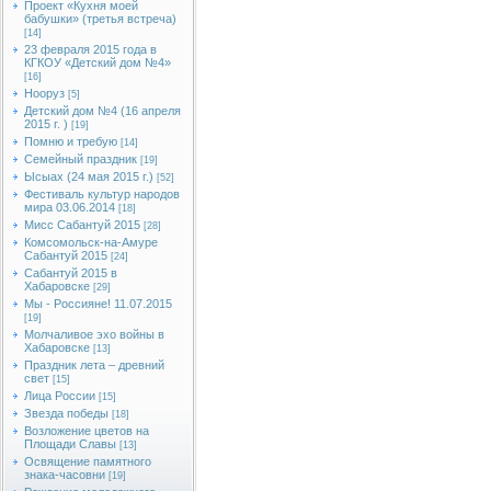
Проект «Кухня моей
бабушки» (третья встреча)
[14]
23 февраля 2015 года в
КГКОУ «Детский дом №4»
[16]
Нооруз
[5]
Детский дом №4 (16 апреля
2015 г. )
[19]
Помню и требую
[14]
Семейный праздник
[19]
Ысыах (24 мая 2015 г.)
[52]
Фестиваль культур народов
мира 03.06.2014
[18]
Мисс Сабантуй 2015
[28]
Комсомольск-на-Амуре
Сабантуй 2015
[24]
Сабантуй 2015 в
Хабаровске
[29]
Мы - Россияне! 11.07.2015
[19]
Молчаливое эхо войны в
Хабаровске
[13]
Праздник лета – древний
свет
[15]
Лица России
[15]
Звезда победы
[18]
Возложение цветов на
Площади Славы
[13]
Освящение памятного
знака-часовни
[19]