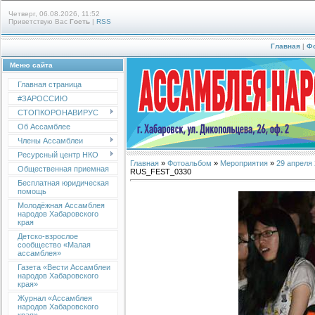
Четверг, 06.08.2026, 11:52
Приветствую Вас
Гость
|
RSS
Главная
|
Ф
Меню сайта
Главная страница
#ЗАРОССИЮ
СТОПКОРОНАВИРУС
Об Ассамблее
Члены Ассамблеи
Ресурсный центр НКО
Главная
»
Фотоальбом
»
Мероприятия
»
29 апреля
Общественная приемная
RUS_FEST_0330
Бесплатная юридическая
помощь
Молодёжная Ассамблея
народов Хабаровского
края
Детско-взрослое
сообщество «Малая
ассамблея»
Газета «Вести Ассамблеи
народов Хабаровского
края»
Журнал «Ассамблея
народов Хабаровского