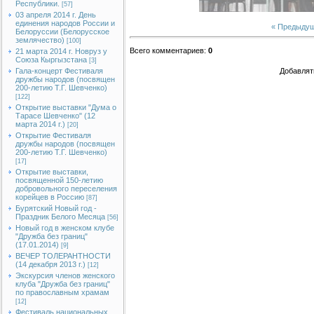
Республики.
[57]
03 апреля 2014 г. День
единения народов России и
« Предыду
Белоруссии (Белорусское
землячество)
[100]
Всего комментариев
:
0
21 марта 2014 г. Новруз у
Союза Кыргызстана
[3]
Гала-концерт Фестиваля
Добавлят
дружбы народов (посвящен
200-летию Т.Г. Шевченко)
[122]
Открытие выставки "Дума о
Тарасе Шевченко" (12
марта 2014 г.)
[20]
Открытие Фестиваля
дружбы народов (посвящен
200-летию Т.Г. Шевченко)
[17]
Открытие выставки,
посвященной 150-летию
добровольного переселения
корейцев в Россию
[87]
Бурятский Новый год -
Праздник Белого Месяца
[56]
Новый год в женском клубе
"Дружба без границ"
(17.01.2014)
[9]
ВЕЧЕР ТОЛЕРАНТНОСТИ
(14 декабря 2013 г.)
[12]
Экскурсия членов женского
клуба "Дружба без границ"
по православным храмам
[12]
Фестиваль национальных