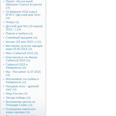
Проект «Кухня моей
бабушки» (третья встреча)
[14]
23 февраля 2015 года в
КГКОУ «Детский дом №4»
[16]
Нооруз
[5]
Детский дом №4 (16 апреля
2015 г. )
[19]
Помню и требую
[14]
Семейный праздник
[19]
Ысыах (24 мая 2015 г.)
[52]
Фестиваль культур народов
мира 03.06.2014
[18]
Мисс Сабантуй 2015
[28]
Комсомольск-на-Амуре
Сабантуй 2015
[24]
Сабантуй 2015 в
Хабаровске
[29]
Мы - Россияне! 11.07.2015
[19]
Молчаливое эхо войны в
Хабаровске
[13]
Праздник лета – древний
свет
[15]
Лица России
[15]
Звезда победы
[18]
Возложение цветов на
Площади Славы
[13]
Освящение памятного
знака-часовни
[19]