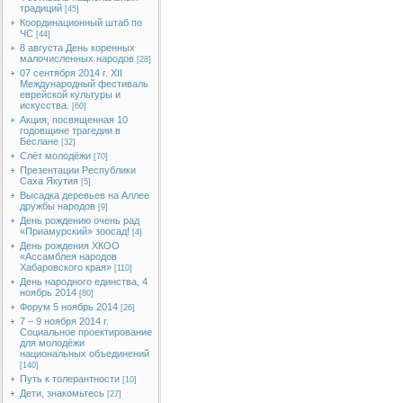
традиций
[45]
Координационный штаб по
ЧС
[44]
8 августа День коренных
малочисленных народов
[28]
07 сентября 2014 г. XII
Международный фестиваль
еврейской культуры и
искусства.
[60]
Акция, посвященная 10
годовщине трагедии в
Беслане
[32]
Слёт молодёжи
[70]
Презентации Республики
Саха Якутия
[5]
Высадка деревьев на Аллее
дружбы народов
[9]
День рождению очень рад
«Приамурский» зоосад!
[4]
День рождения ХКОО
«Ассамблея народов
Хабаровского края»
[110]
День народного единства, 4
ноябрь 2014
[80]
Форум 5 ноябрь 2014
[26]
7 – 9 ноября 2014 г.
Социальное проектирование
для молодёжи
национальных объединений
[140]
Путь к толерантности
[10]
Дети, знакомьтесь
[27]