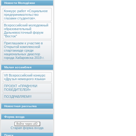
Новости Молодёжки
Конкурс работ «Социальное
предпринимательство
глазами студентов».
Всероссийский молодежный
образовательный
Дальневосточный форум
"Восток"
Приглашаем к участию в
Открытой комплексной
спартакиаде среди
национальных диаспор
города Хабаровска 2019 г.
Малая ассамблея
VII Всероссийский конкурс
«Друзья немецкого языка»
ПРОЕКТ «ПРАВНУКИ
ПОБЕДИТЕЛЕЙ»
ПОЗДРАВЛЯЕМ!!!
Новостная рассылка
Форма входа
Войти через uID
Старая форма входа
Поиск