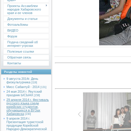
края»
Проекты Ассамблеи
народов Хабаровского
края и ее членов
Документы и статьи
Фотоальбомы
ВИДЕО
Форум
Подача сведений об
интернет-угрозах
Полезные ссылки
Обратная связь
Контакты
Разделы новостей
9 августа 2014г. День
физкультурника
[119]
Мисс Сабантуй - 2014
[131]
24 мая 2014 г. Якутский
праздник ЫСЫАХ
[158]
29 апреля 2014 г. Фестиваль
русского языка среди
корейских студентов,
обучающихся в ВУЗах
Хабаровска
[230]
9 апреля 2014 г.
Презентация туристской
продукции Корейской
Народно-Демократической