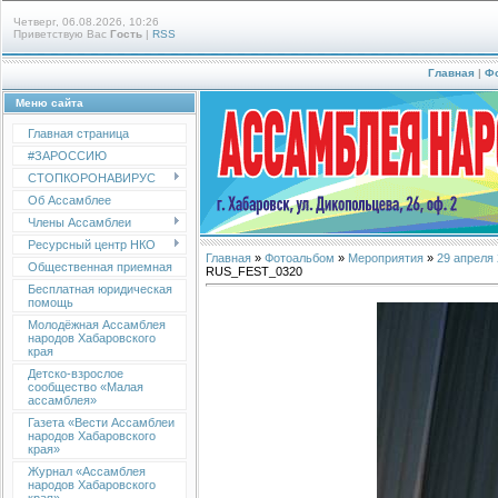
Четверг, 06.08.2026, 10:26
Приветствую Вас
Гость
|
RSS
Главная
|
Ф
Меню сайта
Главная страница
#ЗАРОССИЮ
СТОПКОРОНАВИРУС
Об Ассамблее
Члены Ассамблеи
Ресурсный центр НКО
Главная
»
Фотоальбом
»
Мероприятия
»
29 апреля
Общественная приемная
RUS_FEST_0320
Бесплатная юридическая
помощь
Молодёжная Ассамблея
народов Хабаровского
края
Детско-взрослое
сообщество «Малая
ассамблея»
Газета «Вести Ассамблеи
народов Хабаровского
края»
Журнал «Ассамблея
народов Хабаровского