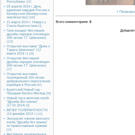
Республики.
[57]
03 апреля 2014 г. День
единения народов России и
« Предыду
Белоруссии (Белорусское
землячество)
[100]
Всего комментариев
:
0
21 марта 2014 г. Новруз у
Союза Кыргызстана
[3]
Гала-концерт Фестиваля
Добавлят
дружбы народов (посвящен
200-летию Т.Г. Шевченко)
[122]
Открытие выставки "Дума о
Тарасе Шевченко" (12
марта 2014 г.)
[20]
Открытие Фестиваля
дружбы народов (посвящен
200-летию Т.Г. Шевченко)
[17]
Открытие выставки,
посвященной 150-летию
добровольного переселения
корейцев в Россию
[87]
Бурятский Новый год -
Праздник Белого Месяца
[56]
Новый год в женском клубе
"Дружба без границ"
(17.01.2014)
[9]
ВЕЧЕР ТОЛЕРАНТНОСТИ
(14 декабря 2013 г.)
[12]
Экскурсия членов женского
клуба "Дружба без границ"
по православным храмам
[12]
Фестиваль национальных