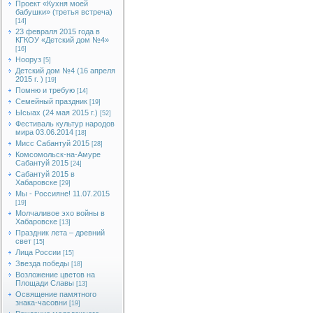
Проект «Кухня моей
бабушки» (третья встреча)
[14]
23 февраля 2015 года в
КГКОУ «Детский дом №4»
[16]
Нооруз
[5]
Детский дом №4 (16 апреля
2015 г. )
[19]
Помню и требую
[14]
Семейный праздник
[19]
Ысыах (24 мая 2015 г.)
[52]
Фестиваль культур народов
мира 03.06.2014
[18]
Мисс Сабантуй 2015
[28]
Комсомольск-на-Амуре
Сабантуй 2015
[24]
Сабантуй 2015 в
Хабаровске
[29]
Мы - Россияне! 11.07.2015
[19]
Молчаливое эхо войны в
Хабаровске
[13]
Праздник лета – древний
свет
[15]
Лица России
[15]
Звезда победы
[18]
Возложение цветов на
Площади Славы
[13]
Освящение памятного
знака-часовни
[19]