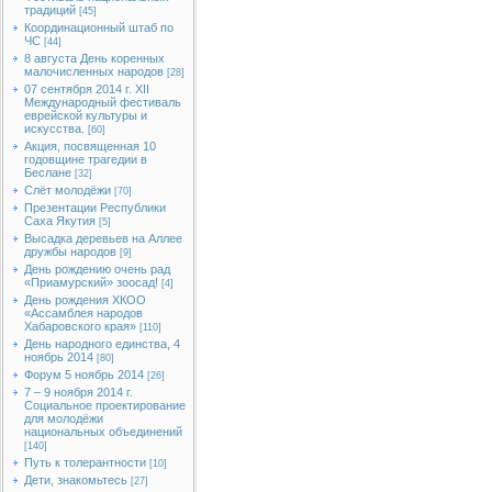
традиций
[45]
Координационный штаб по
ЧС
[44]
8 августа День коренных
малочисленных народов
[28]
07 сентября 2014 г. XII
Международный фестиваль
еврейской культуры и
искусства.
[60]
Акция, посвященная 10
годовщине трагедии в
Беслане
[32]
Слёт молодёжи
[70]
Презентации Республики
Саха Якутия
[5]
Высадка деревьев на Аллее
дружбы народов
[9]
День рождению очень рад
«Приамурский» зоосад!
[4]
День рождения ХКОО
«Ассамблея народов
Хабаровского края»
[110]
День народного единства, 4
ноябрь 2014
[80]
Форум 5 ноябрь 2014
[26]
7 – 9 ноября 2014 г.
Социальное проектирование
для молодёжи
национальных объединений
[140]
Путь к толерантности
[10]
Дети, знакомьтесь
[27]