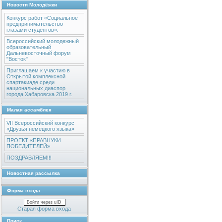
Новости Молодёжки
Конкурс работ «Социальное
предпринимательство
глазами студентов».
Всероссийский молодежный
образовательный
Дальневосточный форум
"Восток"
Приглашаем к участию в
Открытой комплексной
спартакиаде среди
национальных диаспор
города Хабаровска 2019 г.
Малая ассамблея
VII Всероссийский конкурс
«Друзья немецкого языка»
ПРОЕКТ «ПРАВНУКИ
ПОБЕДИТЕЛЕЙ»
ПОЗДРАВЛЯЕМ!!!
Новостная рассылка
Форма входа
Войти через uID
Старая форма входа
Поиск