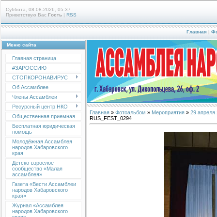
Суббота, 08.08.2026, 05:37
Приветствую Вас
Гость
|
RSS
Главная
|
Ф
Меню сайта
Главная страница
#ЗАРОССИЮ
СТОПКОРОНАВИРУС
Об Ассамблее
Члены Ассамблеи
Ресурсный центр НКО
Главная
»
Фотоальбом
»
Мероприятия
»
29 апреля
Общественная приемная
RUS_FEST_0294
Бесплатная юридическая
помощь
Молодёжная Ассамблея
народов Хабаровского
края
Детско-взрослое
сообщество «Малая
ассамблея»
Газета «Вести Ассамблеи
народов Хабаровского
края»
Журнал «Ассамблея
народов Хабаровского