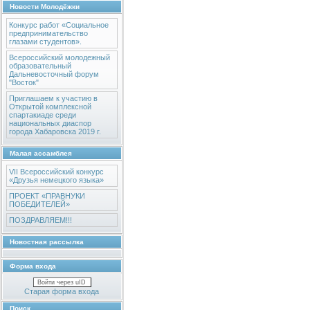
Новости Молодёжки
Конкурс работ «Социальное
предпринимательство
глазами студентов».
Всероссийский молодежный
образовательный
Дальневосточный форум
"Восток"
Приглашаем к участию в
Открытой комплексной
спартакиаде среди
национальных диаспор
города Хабаровска 2019 г.
Малая ассамблея
VII Всероссийский конкурс
«Друзья немецкого языка»
ПРОЕКТ «ПРАВНУКИ
ПОБЕДИТЕЛЕЙ»
ПОЗДРАВЛЯЕМ!!!
Новостная рассылка
Форма входа
Войти через uID
Старая форма входа
Поиск