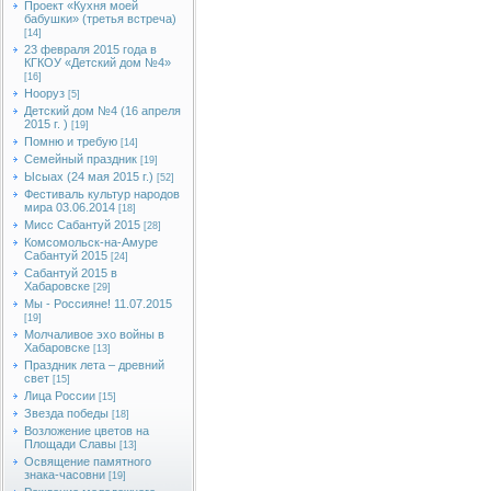
Проект «Кухня моей
бабушки» (третья встреча)
[14]
23 февраля 2015 года в
КГКОУ «Детский дом №4»
[16]
Нооруз
[5]
Детский дом №4 (16 апреля
2015 г. )
[19]
Помню и требую
[14]
Семейный праздник
[19]
Ысыах (24 мая 2015 г.)
[52]
Фестиваль культур народов
мира 03.06.2014
[18]
Мисс Сабантуй 2015
[28]
Комсомольск-на-Амуре
Сабантуй 2015
[24]
Сабантуй 2015 в
Хабаровске
[29]
Мы - Россияне! 11.07.2015
[19]
Молчаливое эхо войны в
Хабаровске
[13]
Праздник лета – древний
свет
[15]
Лица России
[15]
Звезда победы
[18]
Возложение цветов на
Площади Славы
[13]
Освящение памятного
знака-часовни
[19]