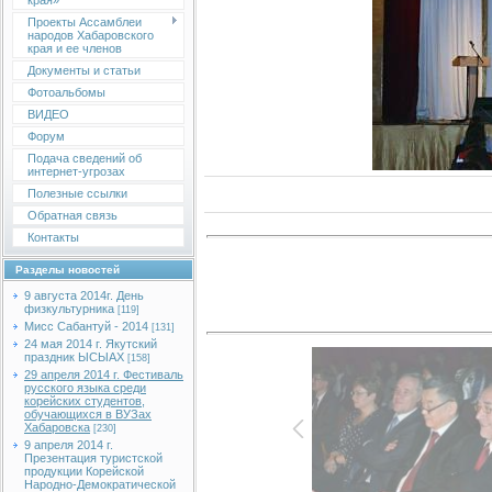
края»
Проекты Ассамблеи
народов Хабаровского
края и ее членов
Документы и статьи
Фотоальбомы
ВИДЕО
Форум
Подача сведений об
интернет-угрозах
Полезные ссылки
Обратная связь
Контакты
Разделы новостей
9 августа 2014г. День
физкультурника
[119]
Мисс Сабантуй - 2014
[131]
24 мая 2014 г. Якутский
праздник ЫСЫАХ
[158]
29 апреля 2014 г. Фестиваль
русского языка среди
корейских студентов,
обучающихся в ВУЗах
Хабаровска
[230]
9 апреля 2014 г.
Презентация туристской
продукции Корейской
Народно-Демократической