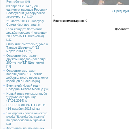
Республики.
[57]
03 апреля 2014 г. День
единения народов России и
« Предыду
Белоруссии (Белорусское
землячество)
[100]
Всего комментариев
:
0
21 марта 2014 г. Новруз у
Союза Кыргызстана
[3]
Гала-концерт Фестиваля
Добавлят
дружбы народов (посвящен
200-летию Т.Г. Шевченко)
[122]
Открытие выставки "Дума о
Тарасе Шевченко" (12
марта 2014 г.)
[20]
Открытие Фестиваля
дружбы народов (посвящен
200-летию Т.Г. Шевченко)
[17]
Открытие выставки,
посвященной 150-летию
добровольного переселения
корейцев в Россию
[87]
Бурятский Новый год -
Праздник Белого Месяца
[56]
Новый год в женском клубе
"Дружба без границ"
(17.01.2014)
[9]
ВЕЧЕР ТОЛЕРАНТНОСТИ
(14 декабря 2013 г.)
[12]
Экскурсия членов женского
клуба "Дружба без границ"
по православным храмам
[12]
Фестиваль национальных