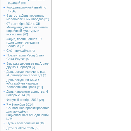
традиций
[45]
Координационный штаб по
ЧС
[44]
8 августа День коренных
малочисленных народов
[28]
07 сентября 2014 г. XII
Международный фестиваль
еврейской культуры и
искусства.
[60]
Акция, посвященная 10
годовщине трагедии в
Беслане
[32]
Слёт молодёжи
[70]
Презентации Республики
Саха Якутия
[5]
Высадка деревьев на Аллее
дружбы народов
[9]
День рождению очень рад
«Приамурский» зоосад!
[4]
День рождения ХКОО
«Ассамблея народов
Хабаровского края»
[110]
День народного единства, 4
ноябрь 2014
[80]
Форум 5 ноябрь 2014
[26]
7 – 9 ноября 2014 г.
Социальное проектирование
для молодёжи
национальных объединений
[140]
Путь к толерантности
[10]
Дети, знакомьтесь
[27]