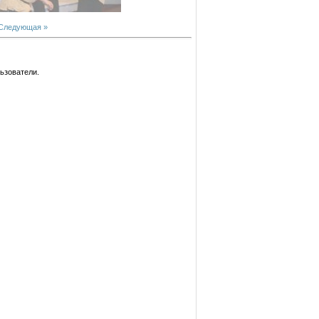
Следующая »
ьзователи.