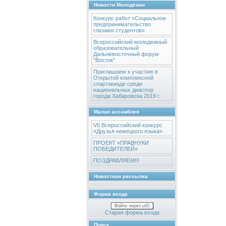
Новости Молодёжки
Конкурс работ «Социальное
предпринимательство
глазами студентов».
Всероссийский молодежный
образовательный
Дальневосточный форум
"Восток"
Приглашаем к участию в
Открытой комплексной
спартакиаде среди
национальных диаспор
города Хабаровска 2019 г.
Малая ассамблея
VII Всероссийский конкурс
«Друзья немецкого языка»
ПРОЕКТ «ПРАВНУКИ
ПОБЕДИТЕЛЕЙ»
ПОЗДРАВЛЯЕМ!!!
Новостная рассылка
Форма входа
Войти через uID
Старая форма входа
Поиск