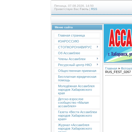
Пятница, 07.08.2026, 14:50
Приветствую Вас
Гость
|
RSS
Меню сайта
Главная страница
#ЗАРОССИЮ
СТОПКОРОНАВИРУС
Об Ассамблее
Члены Ассамблеи
Ресурсный центр НКО
Главная
»
Фотоал
Общественная приемная
RUS_FEST_0267
Бесплатная юридическая
помощь
Молодёжная Ассамблея
народов Хабаровского
края
Детско-взрослое
сообщество «Малая
ассамблея»
Газета «Вести Ассамблеи
народов Хабаровского
края»
Журнал «Ассамблея
народов Хабаровского