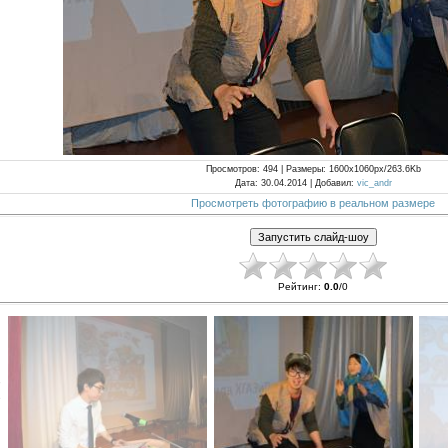
Просмотров
: 494 |
Размеры
: 1600x1060px/263.6Kb
Дата
: 30.04.2014 |
Добавил
:
vic_andr
Просмотреть фотографию в реальном размере
Рейтинг
:
0.0
/
0