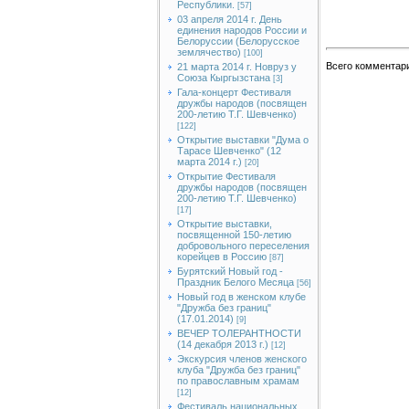
Республики.
[57]
03 апреля 2014 г. День
единения народов России и
Белоруссии (Белорусское
землячество)
[100]
Всего комментар
21 марта 2014 г. Новруз у
Союза Кыргызстана
[3]
Гала-концерт Фестиваля
дружбы народов (посвящен
200-летию Т.Г. Шевченко)
[122]
Открытие выставки "Дума о
Тарасе Шевченко" (12
марта 2014 г.)
[20]
Открытие Фестиваля
дружбы народов (посвящен
200-летию Т.Г. Шевченко)
[17]
Открытие выставки,
посвященной 150-летию
добровольного переселения
корейцев в Россию
[87]
Бурятский Новый год -
Праздник Белого Месяца
[56]
Новый год в женском клубе
"Дружба без границ"
(17.01.2014)
[9]
ВЕЧЕР ТОЛЕРАНТНОСТИ
(14 декабря 2013 г.)
[12]
Экскурсия членов женского
клуба "Дружба без границ"
по православным храмам
[12]
Фестиваль национальных