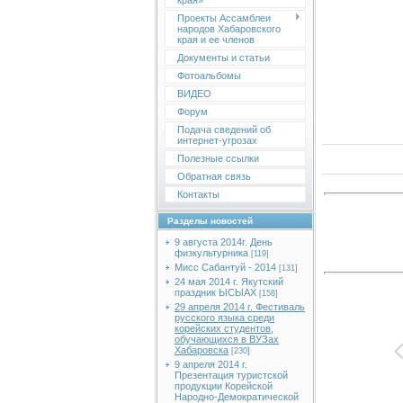
края»
Проекты Ассамблеи
народов Хабаровского
края и ее членов
Документы и статьи
Фотоальбомы
ВИДЕО
Форум
Подача сведений об
интернет-угрозах
Полезные ссылки
Обратная связь
Контакты
Разделы новостей
9 августа 2014г. День
физкультурника
[119]
Мисс Сабантуй - 2014
[131]
24 мая 2014 г. Якутский
праздник ЫСЫАХ
[158]
29 апреля 2014 г. Фестиваль
русского языка среди
корейских студентов,
обучающихся в ВУЗах
Хабаровска
[230]
9 апреля 2014 г.
Презентация туристской
продукции Корейской
Народно-Демократической