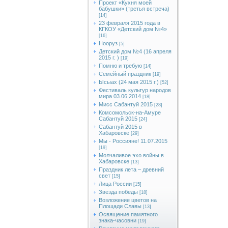
Проект «Кухня моей
бабушки» (третья встреча)
[14]
23 февраля 2015 года в
КГКОУ «Детский дом №4»
[16]
Нооруз
[5]
Детский дом №4 (16 апреля
2015 г. )
[19]
Помню и требую
[14]
Семейный праздник
[19]
Ысыах (24 мая 2015 г.)
[52]
Фестиваль культур народов
мира 03.06.2014
[18]
Мисс Сабантуй 2015
[28]
Комсомольск-на-Амуре
Сабантуй 2015
[24]
Сабантуй 2015 в
Хабаровске
[29]
Мы - Россияне! 11.07.2015
[19]
Молчаливое эхо войны в
Хабаровске
[13]
Праздник лета – древний
свет
[15]
Лица России
[15]
Звезда победы
[18]
Возложение цветов на
Площади Славы
[13]
Освящение памятного
знака-часовни
[19]