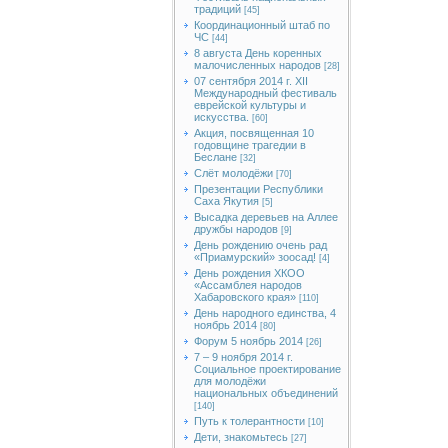
традиций
[45]
Координационный штаб по
ЧС
[44]
8 августа День коренных
малочисленных народов
[28]
07 сентября 2014 г. XII
Международный фестиваль
еврейской культуры и
искусства.
[60]
Акция, посвященная 10
годовщине трагедии в
Беслане
[32]
Слёт молодёжи
[70]
Презентации Республики
Саха Якутия
[5]
Высадка деревьев на Аллее
дружбы народов
[9]
День рождению очень рад
«Приамурский» зоосад!
[4]
День рождения ХКОО
«Ассамблея народов
Хабаровского края»
[110]
День народного единства, 4
ноябрь 2014
[80]
Форум 5 ноябрь 2014
[26]
7 – 9 ноября 2014 г.
Социальное проектирование
для молодёжи
национальных объединений
[140]
Путь к толерантности
[10]
Дети, знакомьтесь
[27]