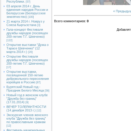
Республики.
[57]
03 апреля 2014 г. День
единения народов России и
« Предыду
Белоруссии (Белорусское
землячество)
[100]
Всего комментариев
:
0
21 марта 2014 г. Новруз у
Союза Кыргызстана
[3]
Гала-концерт Фестиваля
Добавлят
дружбы народов (посвящен
200-летию Т.Г. Шевченко)
[122]
Открытие выставки "Дума о
Тарасе Шевченко" (12
марта 2014 г.)
[20]
Открытие Фестиваля
дружбы народов (посвящен
200-летию Т.Г. Шевченко)
[17]
Открытие выставки,
посвященной 150-летию
добровольного переселения
корейцев в Россию
[87]
Бурятский Новый год -
Праздник Белого Месяца
[56]
Новый год в женском клубе
"Дружба без границ"
(17.01.2014)
[9]
ВЕЧЕР ТОЛЕРАНТНОСТИ
(14 декабря 2013 г.)
[12]
Экскурсия членов женского
клуба "Дружба без границ"
по православным храмам
[12]
Фестиваль национальных