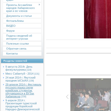
края»
Проекты Ассамблеи
народов Хабаровского
края и ее членов
Документы и статьи
Фотоальбомы
ВИДЕО
Форум
Подача сведений об
интернет-угрозах
Полезные ссылки
Обратная связь
Контакты
Разделы новостей
9 августа 2014г. День
физкультурника
[119]
Мисс Сабантуй - 2014
[131]
24 мая 2014 г. Якутский
праздник ЫСЫАХ
[158]
29 апреля 2014 г. Фестиваль
русского языка среди
корейских студентов,
обучающихся в ВУЗах
Хабаровска
[230]
9 апреля 2014 г.
Презентация туристской
продукции Корейской
Народно-Демократической