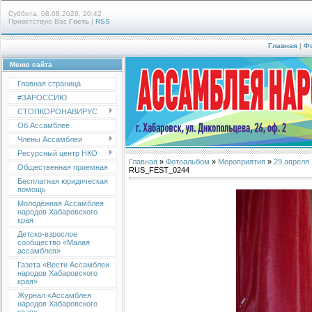
Суббота, 08.08.2026, 20:42
Приветствую Вас
Гость
|
RSS
Главная
|
Ф
Меню сайта
Главная страница
#ЗАРОССИЮ
СТОПКОРОНАВИРУС
Об Ассамблее
Члены Ассамблеи
Ресурсный центр НКО
Главная
»
Фотоальбом
»
Мероприятия
»
29 апреля
Общественная приемная
RUS_FEST_0244
Бесплатная юридическая
помощь
Молодёжная Ассамблея
народов Хабаровского
края
Детско-взрослое
сообщество «Малая
ассамблея»
Газета «Вести Ассамблеи
народов Хабаровского
края»
Журнал «Ассамблея
народов Хабаровского