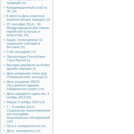
традиций
[45]
Координационный штаб по
ЧС
[44]
8 августа День коренных
малочисленных народов
[28]
07 сентября 2014 г. XII
Международный фестиваль
еврейской культуры и
искусства.
[60]
Акция, посвященная 10
годовщине трагедии в
Беслане
[32]
Слёт молодёжи
[70]
Презентации Республики
Саха Якутия
[5]
Высадка деревьев на Аллее
дружбы народов
[9]
День рождению очень рад
«Приамурский» зоосад!
[4]
День рождения ХКОО
«Ассамблея народов
Хабаровского края»
[110]
День народного единства, 4
ноябрь 2014
[80]
Форум 5 ноябрь 2014
[26]
7 – 9 ноября 2014 г.
Социальное проектирование
для молодёжи
национальных объединений
[140]
Путь к толерантности
[10]
Дети, знакомьтесь
[27]