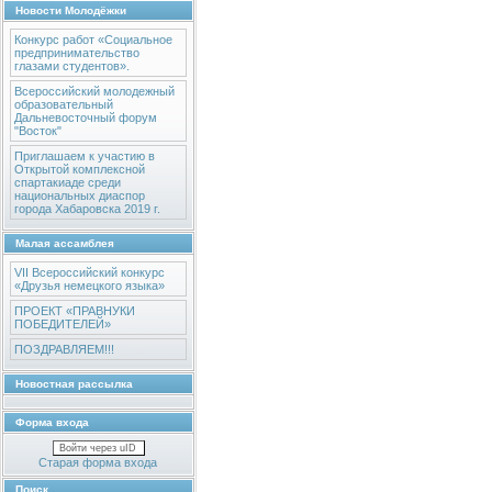
Новости Молодёжки
Конкурс работ «Социальное
предпринимательство
глазами студентов».
Всероссийский молодежный
образовательный
Дальневосточный форум
"Восток"
Приглашаем к участию в
Открытой комплексной
спартакиаде среди
национальных диаспор
города Хабаровска 2019 г.
Малая ассамблея
VII Всероссийский конкурс
«Друзья немецкого языка»
ПРОЕКТ «ПРАВНУКИ
ПОБЕДИТЕЛЕЙ»
ПОЗДРАВЛЯЕМ!!!
Новостная рассылка
Форма входа
Войти через uID
Старая форма входа
Поиск