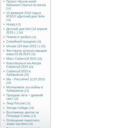
Проект «Кухня моей
бабушки» (третья встреча)
[14]
23 февраля 2015 года в
КГКОУ «Детский дом №4»
[16]
Нооруз
[5]
Детский дом №4 (16 апреля
2015 г. )
[19]
Помню и требую
[14]
Семейный праздник
[19]
Ысыах (24 мая 2015 г.)
[52]
Фестиваль культур народов
мира 03.06.2014
[18]
Мисс Сабантуй 2015
[28]
Комсомольск-на-Амуре
Сабантуй 2015
[24]
Сабантуй 2015 в
Хабаровске
[29]
Мы - Россияне! 11.07.2015
[19]
Молчаливое эхо войны в
Хабаровске
[13]
Праздник лета – древний
свет
[15]
Лица России
[15]
Звезда победы
[18]
Возложение цветов на
Площади Славы
[13]
Освящение памятного
знака-часовни
[19]