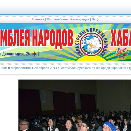
Главная
|
Фотоальбомы
|
Регистрация
|
Вход
ьбом
»
Мероприятия
»
29 апреля 2014 г. Фестиваль русского языка среди корейских 