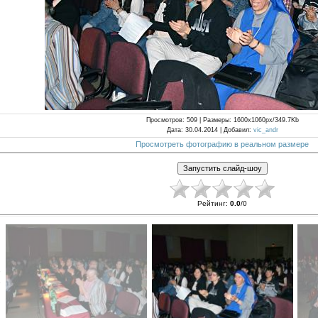
Просмотров
: 509 |
Размеры
: 1600x1060px/349.7Kb
Дата
: 30.04.2014 |
Добавил
:
vic_andr
Просмотреть фотографию в реальном размере
Рейтинг
:
0.0
/
0