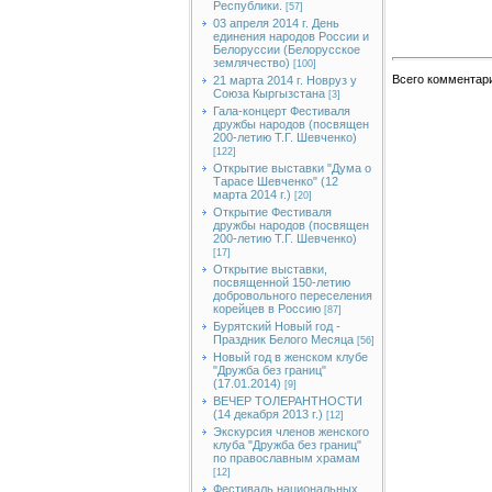
Республики.
[57]
03 апреля 2014 г. День
единения народов России и
Белоруссии (Белорусское
землячество)
[100]
Всего комментар
21 марта 2014 г. Новруз у
Союза Кыргызстана
[3]
Гала-концерт Фестиваля
дружбы народов (посвящен
200-летию Т.Г. Шевченко)
[122]
Открытие выставки "Дума о
Тарасе Шевченко" (12
марта 2014 г.)
[20]
Открытие Фестиваля
дружбы народов (посвящен
200-летию Т.Г. Шевченко)
[17]
Открытие выставки,
посвященной 150-летию
добровольного переселения
корейцев в Россию
[87]
Бурятский Новый год -
Праздник Белого Месяца
[56]
Новый год в женском клубе
"Дружба без границ"
(17.01.2014)
[9]
ВЕЧЕР ТОЛЕРАНТНОСТИ
(14 декабря 2013 г.)
[12]
Экскурсия членов женского
клуба "Дружба без границ"
по православным храмам
[12]
Фестиваль национальных