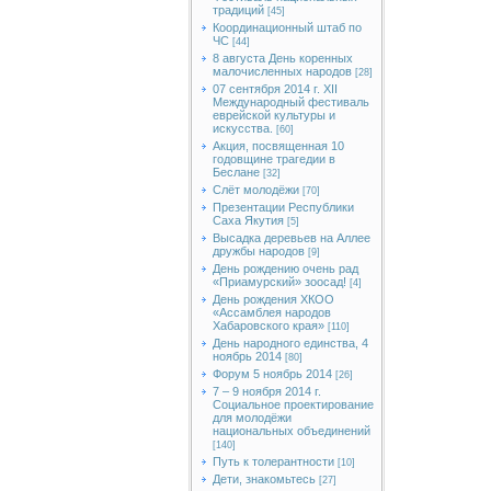
традиций
[45]
Координационный штаб по
ЧС
[44]
8 августа День коренных
малочисленных народов
[28]
07 сентября 2014 г. XII
Международный фестиваль
еврейской культуры и
искусства.
[60]
Акция, посвященная 10
годовщине трагедии в
Беслане
[32]
Слёт молодёжи
[70]
Презентации Республики
Саха Якутия
[5]
Высадка деревьев на Аллее
дружбы народов
[9]
День рождению очень рад
«Приамурский» зоосад!
[4]
День рождения ХКОО
«Ассамблея народов
Хабаровского края»
[110]
День народного единства, 4
ноябрь 2014
[80]
Форум 5 ноябрь 2014
[26]
7 – 9 ноября 2014 г.
Социальное проектирование
для молодёжи
национальных объединений
[140]
Путь к толерантности
[10]
Дети, знакомьтесь
[27]