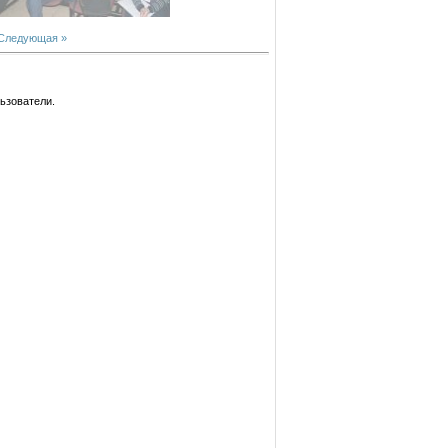
Следующая »
ьзователи.