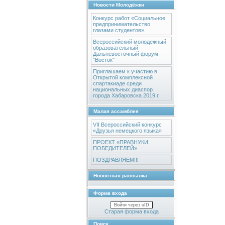
Новости Молодёжки
Конкурс работ «Социальное
предпринимательство
глазами студентов».
Всероссийский молодежный
образовательный
Дальневосточный форум
"Восток"
Приглашаем к участию в
Открытой комплексной
спартакиаде среди
национальных диаспор
города Хабаровска 2019 г.
Малая ассамблея
VII Всероссийский конкурс
«Друзья немецкого языка»
ПРОЕКТ «ПРАВНУКИ
ПОБЕДИТЕЛЕЙ»
ПОЗДРАВЛЯЕМ!!!
Новостная рассылка
Форма входа
Войти через uID
Старая форма входа
Поиск