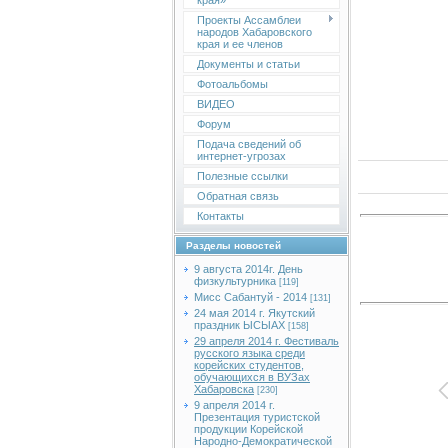
края»
Проекты Ассамблеи
народов Хабаровского
края и ее членов
Документы и статьи
Фотоальбомы
ВИДЕО
Форум
Подача сведений об
интернет-угрозах
Полезные ссылки
Обратная связь
Контакты
Разделы новостей
9 августа 2014г. День
физкультурника
[119]
Мисс Сабантуй - 2014
[131]
24 мая 2014 г. Якутский
праздник ЫСЫАХ
[158]
29 апреля 2014 г. Фестиваль
русского языка среди
корейских студентов,
обучающихся в ВУЗах
Хабаровска
[230]
9 апреля 2014 г.
Презентация туристской
продукции Корейской
Народно-Демократической