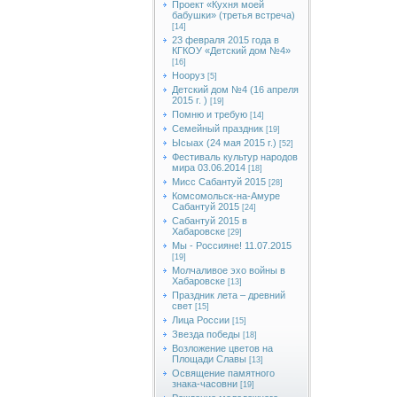
Проект «Кухня моей
бабушки» (третья встреча)
[14]
23 февраля 2015 года в
КГКОУ «Детский дом №4»
[16]
Нооруз
[5]
Детский дом №4 (16 апреля
2015 г. )
[19]
Помню и требую
[14]
Семейный праздник
[19]
Ысыах (24 мая 2015 г.)
[52]
Фестиваль культур народов
мира 03.06.2014
[18]
Мисс Сабантуй 2015
[28]
Комсомольск-на-Амуре
Сабантуй 2015
[24]
Сабантуй 2015 в
Хабаровске
[29]
Мы - Россияне! 11.07.2015
[19]
Молчаливое эхо войны в
Хабаровске
[13]
Праздник лета – древний
свет
[15]
Лица России
[15]
Звезда победы
[18]
Возложение цветов на
Площади Славы
[13]
Освящение памятного
знака-часовни
[19]