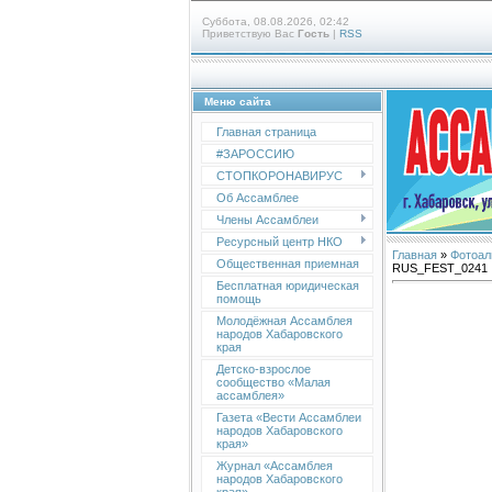
Суббота, 08.08.2026, 02:42
Приветствую Вас
Гость
|
RSS
Меню сайта
Главная страница
#ЗАРОССИЮ
СТОПКОРОНАВИРУС
Об Ассамблее
Члены Ассамблеи
Ресурсный центр НКО
Главная
»
Фотоал
Общественная приемная
RUS_FEST_0241
Бесплатная юридическая
помощь
Молодёжная Ассамблея
народов Хабаровского
края
Детско-взрослое
сообщество «Малая
ассамблея»
Газета «Вести Ассамблеи
народов Хабаровского
края»
Журнал «Ассамблея
народов Хабаровского