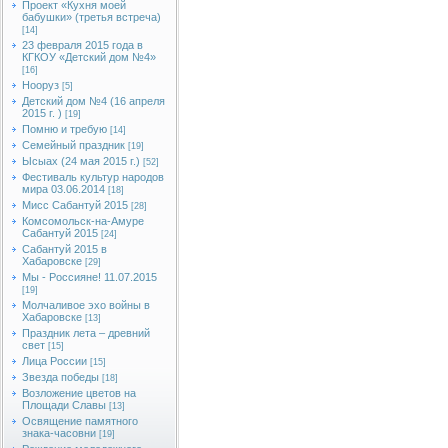
Проект «Кухня моей
бабушки» (третья встреча)
[14]
23 февраля 2015 года в
КГКОУ «Детский дом №4»
[16]
Нооруз
[5]
Детский дом №4 (16 апреля
2015 г. )
[19]
Помню и требую
[14]
Семейный праздник
[19]
Ысыах (24 мая 2015 г.)
[52]
Фестиваль культур народов
мира 03.06.2014
[18]
Мисс Сабантуй 2015
[28]
Комсомольск-на-Амуре
Сабантуй 2015
[24]
Сабантуй 2015 в
Хабаровске
[29]
Мы - Россияне! 11.07.2015
[19]
Молчаливое эхо войны в
Хабаровске
[13]
Праздник лета – древний
свет
[15]
Лица России
[15]
Звезда победы
[18]
Возложение цветов на
Площади Славы
[13]
Освящение памятного
знака-часовни
[19]