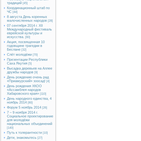
традиций
[45]
Координационный штаб по
ЧС
[44]
8 августа День коренных
малочисленных народов
[28]
07 сентября 2014 г. XII
Международный фестиваль
еврейской культуры и
искусства.
[60]
Акция, посвященная 10
годовщине трагедии в
Беслане
[32]
Слёт молодёжи
[70]
Презентации Республики
Саха Якутия
[5]
Высадка деревьев на Аллее
дружбы народов
[9]
День рождению очень рад
«Приамурский» зоосад!
[4]
День рождения ХКОО
«Ассамблея народов
Хабаровского края»
[110]
День народного единства, 4
ноябрь 2014
[80]
Форум 5 ноябрь 2014
[26]
7 – 9 ноября 2014 г.
Социальное проектирование
для молодёжи
национальных объединений
[140]
Путь к толерантности
[10]
Дети, знакомьтесь
[27]